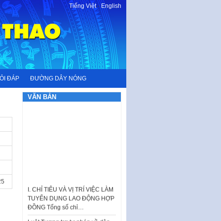
Tiếng Việt
-
English
ỎI ĐÁP
ĐƯỜNG DÂY NÓNG
VĂN BẢN
25
I. CHỈ TIÊU VÀ VỊ TRÍ VIỆC LÀM
TUYỂN DỤNG LAO ĐỘNG HỢP
ĐỒNG Tổng số chỉ…
Luật Tương trợ tư pháp về dân