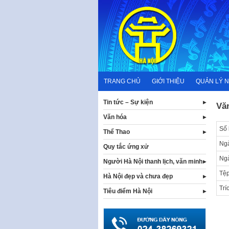
Skip
to
content
TRANG CHỦ
GIỚI THIỆU
QUẢN LÝ 
Tin tức – Sự kiện
Vă
Văn hóa
Số 
Thể Thao
Ngà
Quy tắc ứng xử
Ng
Người Hà Nội thanh lịch, văn minh
Tệp
Hà Nội đẹp và chưa đẹp
Trí
Tiêu điểm Hà Nội