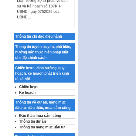
sự và Kế hoạch số 187KH-
UBND ngày 0752026 của
UBND…
Ban hành Danh mục vị trí khai
thác quảng cáo trên địa bàn
thành phố Hà Nội
Thông tin chỉ đạo điều hành
Kế hoạch Tổ chức Cuộc thi
Thông tin tuyên truyền, phổ biến,
chính luận về bảo vệ nền tảng tư
hướng dẫn thực hiện pháp luật,
tưởng của Đảng…
chế độ chính sách
Công bố công khai dự toán kinh
phí xây dựng pháp luật, hoàn
Chiến lược, định hướng, quy
thiện thể chế, chính…
hoạch, kế hoạch phát triển kinh
tế xã hội
Quy định về nghiên cứu, ứng
Chiến lược
dụng khoa học, công nghệ, đổi
Kế hoạch
mới sáng tạo và chuyển…
Quy định chi tiết và hướng dẫn
Thông tin về dự án, hạng mục
thi hành một số điều của Luật Lý
đầu tư, đấu thầu, mua sắm công
lịch tư…
Đấu thầu mua sắm công
Thông tin dự án
Sửa đổi, bổ sung một số nội
Thông tin hạng mục đầu tư
dung tại Nghị quyết số 30/NQ-
CP ngày 24 tháng 02…