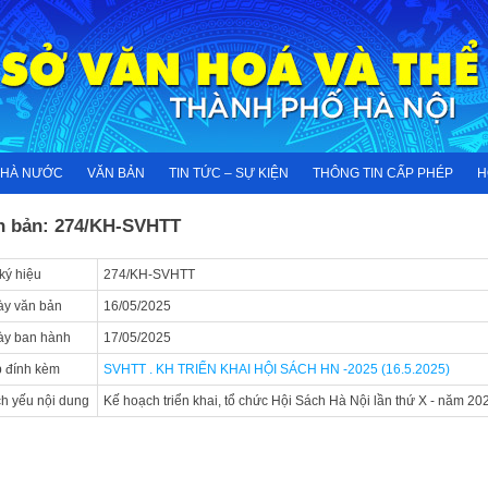
NHÀ NƯỚC
VĂN BẢN
TIN TỨC – SỰ KIỆN
THÔNG TIN CẤP PHÉP
H
n bản: 274/KH-SVHTT
ký hiệu
274/KH-SVHTT
y văn bản
16/05/2025
ày ban hành
17/05/2025
 đính kèm
SVHTT . KH TRIỂN KHAI HỘI SÁCH HN -2025 (16.5.2025)
ch yếu nội dung
Kế hoạch triển khai, tổ chức Hội Sách Hà Nội lần thứ X - năm 20