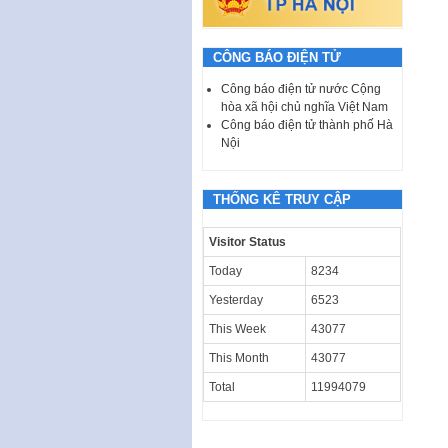
CÔNG BÁO ĐIỆN TỬ
Công báo điện tử nước Cộng
hòa xã hội chủ nghĩa Việt Nam
Công báo điện tử thành phố Hà
Nội
THỐNG KÊ TRUY CẬP
Visitor Status
Today
8234
Yesterday
6523
This Week
43077
This Month
43077
Total
11994079