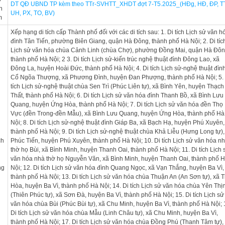
DT QĐ UBND TP kèm theo TTr-SVHTT_XHDT đợt 7-T5.2025_(HĐg, HĐ, ĐP, T
h
UH, PX, TO, BV)
m
Xếp hạng di tích cấp Thành phố đối với các di tích sau: 1. Di tích Lịch sử văn h
đình Tân Tiến, phường Biên Giang, quận Hà Đông, thành phố Hà Nội; 2. Di tíc
Lịch sử văn hóa chùa Cảnh Linh (chùa Chợ), phường Đồng Mai, quận Hà Đôn
thành phố Hà Nội; 2 3. Di tích Lịch sử-kiến trúc nghệ thuật đình Đông Lao, xã
Đông La, huyện Hoài Đức, thành phố Hà Nội; 4. Di tích Lịch sử-nghệ thuật đìn
Cổ Ngõa Thượng, xã Phương Đình, huyện Đan Phượng, thành phố Hà Nội; 5. 
tích Lịch sử-nghệ thuật chùa Sen Trì (Phúc Liên tự), xã Bình Yên, huyện Thạch
Thất, thành phố Hà Nội; 6. Di tích Lịch sử văn hóa đình Thanh Bồ, xã Bình Lưu
Quang, huyện Ứng Hòa, thành phố Hà Nội; 7. Di tích Lịch sử văn hóa đền Thọ
Vực (đền Trong-đền Mẫu), xã Bình Lưu Quang, huyện Ứng Hòa, thành phố Hà
Nội; 8. Di tích Lịch sử-nghệ thuật đình Giáp Ba, xã Bạch Hạ, huyện Phú Xuyên,
thành phố Hà Nội; 9. Di tích Lịch sử-nghệ thuật chùa Khả Liễu (Hưng Long tự),
ch
Phúc Tiến, huyện Phú Xuyên, thành phố Hà Nội; 10. Di tích Lịch sử văn hóa n
u
thờ họ Bùi, xã Bình Minh, huyện Thanh Oai, thành phố Hà Nội; 11. Di tích Lịch 
văn hóa nhà thờ họ Nguyễn Văn, xã Bình Minh, huyện Thanh Oai, thành phố 
ng
Nội; 12. Di tích Lịch sử văn hóa đình Quang Ngọc, xã Vạn Thắng, huyện Ba Vì,
thành phố Hà Nội; 13. Di tích Lịch sử văn hóa chùa Thuận An (An Sơn tự), xã T
Hòa, huyện Ba Vì, thành phố Hà Nội; 14. Di tích Lịch sử văn hóa chùa Yên Thị
(Thiên Phúc tự), xã Sơn Đà, huyện Ba Vì, thành phố Hà Nội; 15. Di tích Lịch sử
văn hóa chùa Bùi (Phúc Bùi tự), xã Chu Minh, huyện Ba Vì, thành phố Hà Nội; 
Di tích Lịch sử văn hóa chùa Mẫu (Linh Châu tự), xã Chu Minh, huyện Ba Vì,
thành phố Hà Nội; 17. Di tích Lịch sử văn hóa chùa Đồng Phú (Thanh Tâm tự),