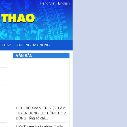
Tiếng Việt
-
English
ỎI ĐÁP
ĐƯỜNG DÂY NÓNG
VĂN BẢN
I. CHỈ TIÊU VÀ VỊ TRÍ VIỆC LÀM
TUYỂN DỤNG LAO ĐỘNG HỢP
ĐỒNG Tổng số chỉ…
Luật Tương trợ tư pháp về dân