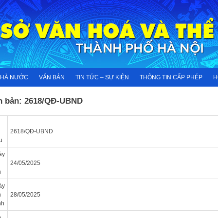
NHÀ NƯỚC
VĂN BẢN
TIN TỨC – SỰ KIỆN
THÔNG TIN CẤP PHÉP
H
n bản: 2618/QĐ-UBND
2618/QĐ-UBND
u
ày
n
24/05/2025
n
ày
n
28/05/2025
nh
p