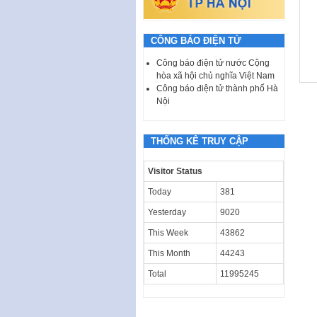
CÔNG BÁO ĐIỆN TỬ
Công báo điện tử nước Cộng
hòa xã hội chủ nghĩa Việt Nam
Công báo điện tử thành phố Hà
Nội
THỐNG KÊ TRUY CẬP
Visitor Status
Today
381
Yesterday
9020
This Week
43862
This Month
44243
Total
11995245