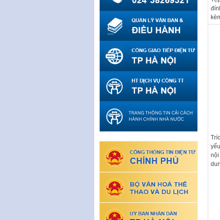
đín
kè
Trí
yế
nội
du