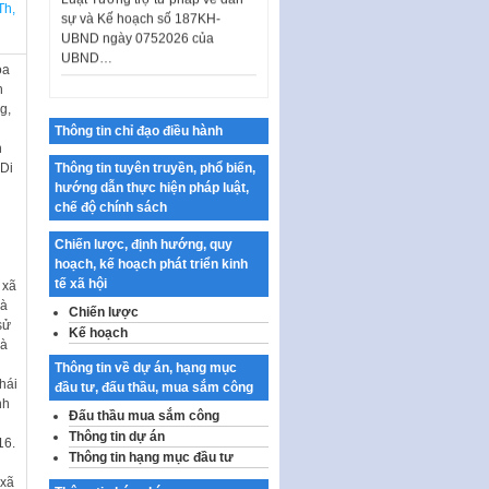
sự và Kế hoạch số 187KH-
Th,
UBND ngày 0752026 của
UBND…
óa
Ban hành Danh mục vị trí khai
h
thác quảng cáo trên địa bàn
g,
thành phố Hà Nội
Thông tin chỉ đạo điều hành
Kế hoạch Tổ chức Cuộc thi
h
chính luận về bảo vệ nền tảng tư
Di
Thông tin tuyên truyền, phổ biến,
tưởng của Đảng…
hướng dẫn thực hiện pháp luật,
chế độ chính sách
Công bố công khai dự toán kinh
phí xây dựng pháp luật, hoàn
Chiến lược, định hướng, quy
thiện thể chế, chính…
hoạch, kế hoạch phát triển kinh
tế xã hội
 xã
Quy định về nghiên cứu, ứng
hà
dụng khoa học, công nghệ, đổi
Chiến lược
sử
mới sáng tạo và chuyển…
Kế hoạch
Hà
Quy định chi tiết và hướng dẫn
Thông tin về dự án, hạng mục
thi hành một số điều của Luật Lý
hái
đầu tư, đấu thầu, mua sắm công
lịch tư…
nh
Đấu thầu mua sắm công
Sửa đổi, bổ sung một số nội
Thông tin dự án
16.
dung tại Nghị quyết số 30/NQ-
Thông tin hạng mục đầu tư
CP ngày 24 tháng 02…
 xã