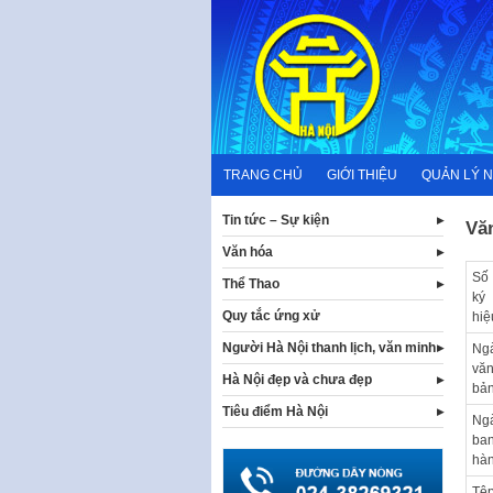
Skip
to
content
TRANG CHỦ
GIỚI THIỆU
QUẢN LÝ 
Tin tức – Sự kiện
Vă
Văn hóa
Số
Thể Thao
ký
Quy tắc ứng xử
hiệ
Người Hà Nội thanh lịch, văn minh
Ng
vă
Hà Nội đẹp và chưa đẹp
bả
Tiêu điểm Hà Nội
Ng
ba
hà
Tệ