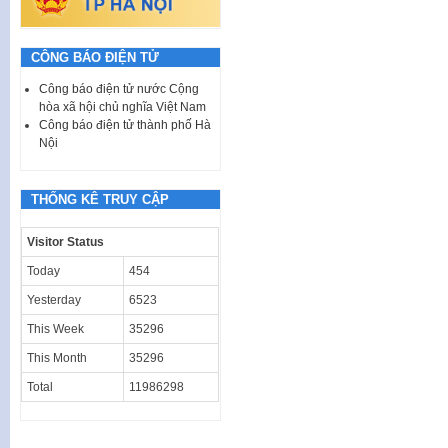
CÔNG BÁO ĐIỆN TỬ
Công báo điện tử nước Cộng
hòa xã hội chủ nghĩa Việt Nam
Công báo điện tử thành phố Hà
Nội
THỐNG KÊ TRUY CẬP
Visitor Status
Today
454
Yesterday
6523
This Week
35296
This Month
35296
Total
11986298