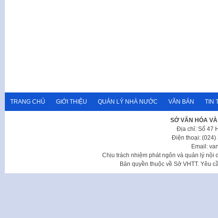
TRANG CHỦ
GIỚI THIỆU
QUẢN LÝ NHÀ NƯỚC
VĂN BẢN
TIN 
SỞ VĂN HÓA VÀ
Địa chỉ: Số 47
Điện thoại: (024
Email: va
Chịu trách nhiệm phát ngôn và quản lý nộ
Bản quyền thuộc về Sở VHTT. Yêu cầu 