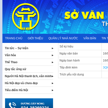
Skip
to
content
TRANG CHỦ
GIỚI THIỆU
QUẢN LÝ NHÀ NƯỚC
VĂN BẢN
TIN 
Số ký hiệu
Tin tức – Sự kiện
Ngày văn bản
16/
Văn hóa
Ngày ban hành
16/
Thể Thao
Tệp đính kèm
3Q
Quy tắc ứng xử
Trích yếu nội dung
Người Hà Nội thanh lịch, văn minh
Hà Nội đẹp và chưa đẹp
Tiêu điểm Hà Nội