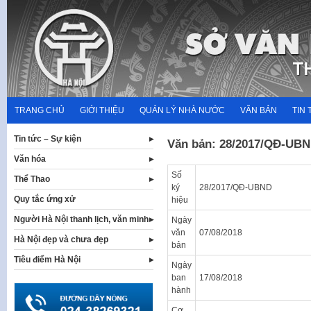
Skip
to
content
TRANG CHỦ
GIỚI THIỆU
QUẢN LÝ NHÀ NƯỚC
VĂN BẢN
TIN 
Tin tức – Sự kiện
Văn bản: 28/2017/QĐ-UB
Văn hóa
Số
Thể Thao
ký
28/2017/QĐ-UBND
Quy tắc ứng xử
hiệu
Người Hà Nội thanh lịch, văn minh
Ngày
văn
07/08/2018
Hà Nội đẹp và chưa đẹp
bản
Tiêu điểm Hà Nội
Ngày
ban
17/08/2018
hành
Cơ