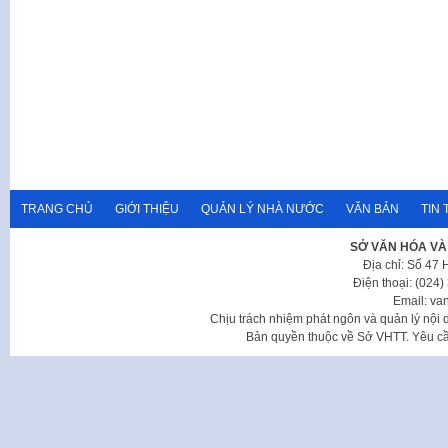
TRANG CHỦ
GIỚI THIỆU
QUẢN LÝ NHÀ NƯỚC
VĂN BẢN
TIN 
SỞ VĂN HÓA VÀ
Địa chỉ: Số 47
Điện thoại: (024
Email: va
Chịu trách nhiệm phát ngôn và quản lý nộ
Bản quyền thuộc về Sở VHTT. Yêu cầu 