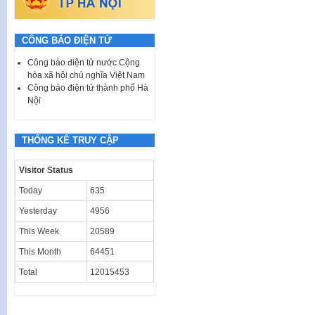
CÔNG BÁO ĐIỆN TỬ
Công báo điện tử nước Cộng
hòa xã hội chủ nghĩa Việt Nam
Công báo điện tử thành phố Hà
Nội
THỐNG KÊ TRUY CẬP
Visitor Status
Today
635
Yesterday
4956
This Week
20589
This Month
64451
Total
12015453