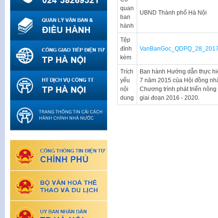
quan
UBND Thành phố Hà Nội
ban
hành
Tệp
đính
VanBanGoc_QDPQ_28_201
kèm
Trích
Ban hành Hướng dẫn thực hi
yếu
7 năm 2015 của Hội đồng nhâ
nội
Chương trình phát triển nôn
dung
giai đoạn 2016 - 2020.