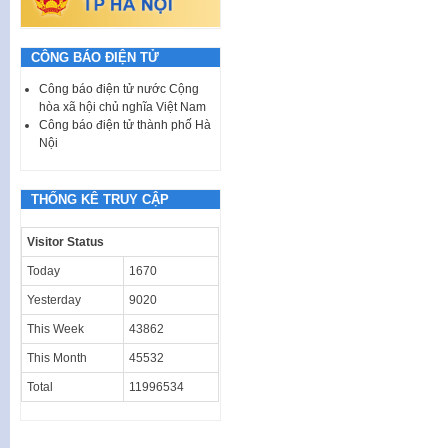
CÔNG BÁO ĐIỆN TỬ
Công báo điện tử nước Cộng
hòa xã hội chủ nghĩa Việt Nam
Công báo điện tử thành phố Hà
Nội
THỐNG KÊ TRUY CẬP
Visitor Status
Today
1670
Yesterday
9020
This Week
43862
This Month
45532
Total
11996534