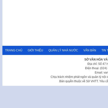
TRANG CHỦ
GIỚI THIỆU
QUẢN LÝ NHÀ NƯỚC
VĂN BẢN
TIN 
SỞ VĂN HÓA VÀ
Địa chỉ: Số 47
Điện thoại: (024
Email: va
Chịu trách nhiệm phát ngôn và quản lý nộ
Bản quyền thuộc về Sở VHTT. Yêu cầu 