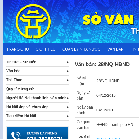
Skip
to
content
TRANG CHỦ
GIỚI THIỆU
QUẢN LÝ NHÀ NƯỚC
VĂN BẢN
TIN 
Tin tức – Sự kiện
Văn bản: 28/NQ-HĐND
Văn hóa
Số ký
Thể Thao
28/NQ-HĐND
hiệu
Quy tắc ứng xử
Ngày văn
04/12/2019
Người Hà Nội thanh lịch, văn minh
bản
Hà Nội đẹp và chưa đẹp
Ngày ban
04/12/2019
hành
Tiêu điểm Hà Nội
Cơ quan
HĐND Thành phố HN
ban hành
Tệp đính