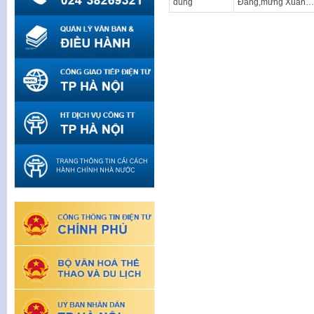
dung
Đảng,mừng Xuân…