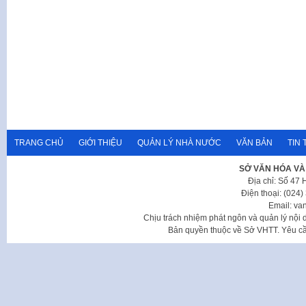
TRANG CHỦ
GIỚI THIỆU
QUẢN LÝ NHÀ NƯỚC
VĂN BẢN
TIN 
SỞ VĂN HÓA VÀ
Địa chỉ: Số 47
Điện thoại: (024
Email: va
Chịu trách nhiệm phát ngôn và quản lý nộ
Bản quyền thuộc về Sở VHTT. Yêu cầu 