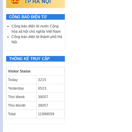
CÔNG BÁO ĐIỆN TỬ
Công báo điện tử nước Cộng
hòa xã hội chủ nghĩa Việt Nam
Công báo điện tử thành phố Hà
Nội
THỐNG KÊ TRUY CẬP
Visitor Status
Today
3215
Yesterday
6523
This Week
38057
This Month
38057
Total
11989059