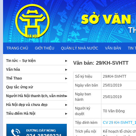
Skip
to
content
TRANG CHỦ
GIỚI THIỆU
QUẢN LÝ NHÀ NƯỚC
VĂN BẢN
TIN 
Tin tức – Sự kiện
Văn bản: 29/KH-SVHTT
Văn hóa
Số ký hiệu
29/KH-SVHTT
Thể Thao
Ngày văn bản
25/01/2019
Quy tắc ứng xử
Ngày ban
Người Hà Nội thanh lịch, văn minh
25/01/2019
hành
Hà Nội đẹp và chưa đẹp
Người ký
Tô Văn Động
Tiêu điểm Hà Nội
duyệt
Tệp đính kèm
CV 29 KH-SVHTT_1
Trích yếu nội
Kế hoạch tổ chức ch