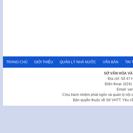
TRANG CHỦ
GIỚI THIỆU
QUẢN LÝ NHÀ NƯỚC
VĂN BẢN
TIN 
SỞ VĂN HÓA VÀ
Địa chỉ: Số 47
Điện thoại: (024
Email: va
Chịu trách nhiệm phát ngôn và quản lý nộ
Bản quyền thuộc về Sở VHTT. Yêu cầu 