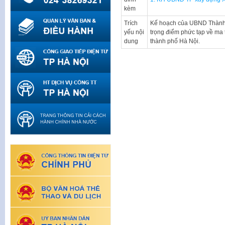
kèm
Trích
Kế hoạch của UBND Thành p
yếu nội
trọng điểm phức tạp về ma 
dung
thành phố Hà Nội.