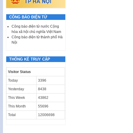
CÔNG BÁO ĐIỆN TỬ
Công báo điện tử nước Cộng
hòa xã hội chủ nghĩa Việt Nam
Công báo điện tử thành phố Hà
Nội
THỐNG KÊ TRUY CẬP
Visitor Status
Today
3396
Yesterday
8438
This Week
43862
This Month
55696
Total
12006698