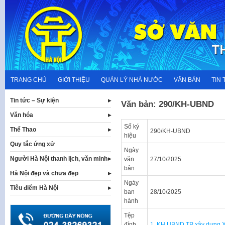
Skip
to
content
TRANG CHỦ
GIỚI THIỆU
QUẢN LÝ NHÀ NƯỚC
VĂN BẢN
TIN 
Tin tức – Sự kiện
Văn bản: 290/KH-UBND
Văn hóa
Số ký
Thể Thao
290/KH-UBND
hiệu
Quy tắc ứng xử
Ngày
Người Hà Nội thanh lịch, văn minh
văn
27/10/2025
bản
Hà Nội đẹp và chưa đẹp
Ngày
Tiêu điểm Hà Nội
ban
28/10/2025
hành
Tệp
đính
1. KH UBND TP xây dựng XP