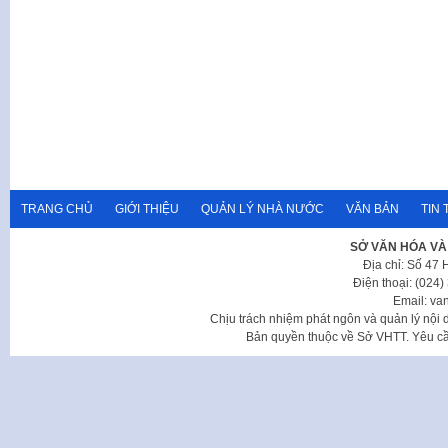
TRANG CHỦ
GIỚI THIỆU
QUẢN LÝ NHÀ NƯỚC
VĂN BẢN
TIN 
SỞ VĂN HÓA VÀ
Địa chỉ: Số 47
Điện thoại: (024
Email: va
Chịu trách nhiệm phát ngôn và quản lý nộ
Bản quyền thuộc về Sở VHTT. Yêu cầu 