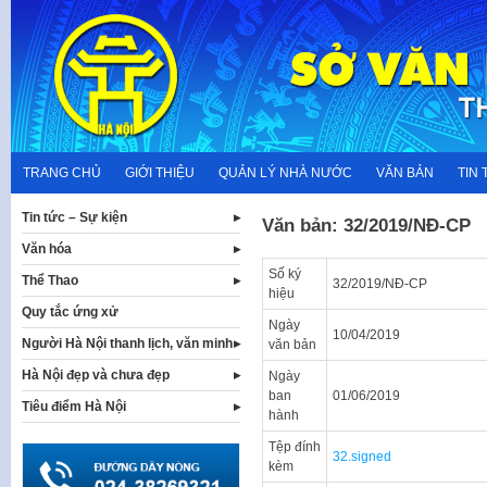
Skip
to
content
TRANG CHỦ
GIỚI THIỆU
QUẢN LÝ NHÀ NƯỚC
VĂN BẢN
TIN 
Tin tức – Sự kiện
Văn bản: 32/2019/NĐ-CP
Văn hóa
Số ký
Thể Thao
32/2019/NĐ-CP
hiệu
Quy tắc ứng xử
Ngày
10/04/2019
Người Hà Nội thanh lịch, văn minh
văn bản
Hà Nội đẹp và chưa đẹp
Ngày
ban
01/06/2019
Tiêu điểm Hà Nội
hành
Tệp đính
32.signed
kèm