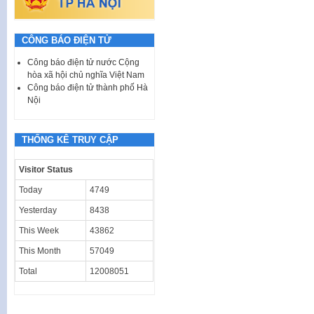
CÔNG BÁO ĐIỆN TỬ
Công báo điện tử nước Cộng
hòa xã hội chủ nghĩa Việt Nam
Công báo điện tử thành phố Hà
Nội
THỐNG KÊ TRUY CẬP
Visitor Status
Today
4749
Yesterday
8438
This Week
43862
This Month
57049
Total
12008051