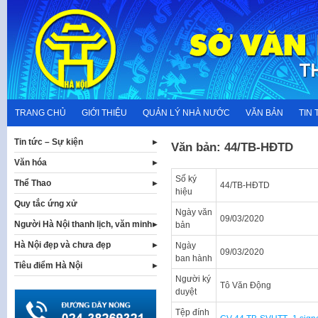
Skip
to
content
TRANG CHỦ
GIỚI THIỆU
QUẢN LÝ NHÀ NƯỚC
VĂN BẢN
TIN 
Tin tức – Sự kiện
Văn bản: 44/TB-HĐTD
Văn hóa
Số ký
Thể Thao
44/TB-HĐTD
hiệu
Quy tắc ứng xử
Ngày văn
09/03/2020
Người Hà Nội thanh lịch, văn minh
bản
Hà Nội đẹp và chưa đẹp
Ngày
09/03/2020
ban hành
Tiêu điểm Hà Nội
Người ký
Tô Văn Động
duyệt
Tệp đính