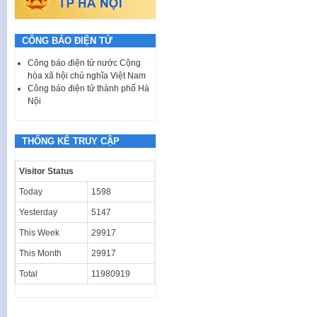
CÔNG BÁO ĐIỆN TỬ
Công báo điện tử nước Cộng
hòa xã hội chủ nghĩa Việt Nam
Công báo điện tử thành phố Hà
Nội
THỐNG KÊ TRUY CẬP
Visitor Status
Today
1598
Yesterday
5147
This Week
29917
This Month
29917
Total
11980919