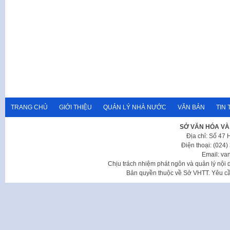
TRANG CHỦ
GIỚI THIỆU
QUẢN LÝ NHÀ NƯỚC
VĂN BẢN
TIN 
SỞ VĂN HÓA VÀ
Địa chỉ: Số 47
Điện thoại: (024
Email: va
Chịu trách nhiệm phát ngôn và quản lý nộ
Bản quyền thuộc về Sở VHTT. Yêu cầu 