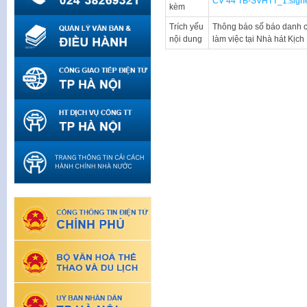
CV 44 TB-SVHTT_1.sign
kèm
Trích yếu
Thông báo số báo danh cá
nội dung
làm việc tại Nhà hát Kịc