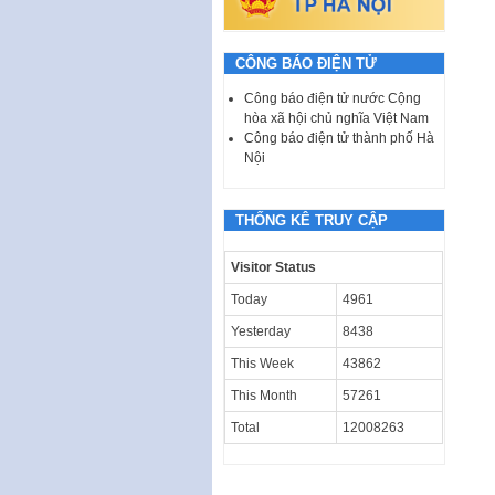
CÔNG BÁO ĐIỆN TỬ
Công báo điện tử nước Cộng
hòa xã hội chủ nghĩa Việt Nam
Công báo điện tử thành phố Hà
Nội
THỐNG KÊ TRUY CẬP
Visitor Status
Today
4961
Yesterday
8438
This Week
43862
This Month
57261
Total
12008263