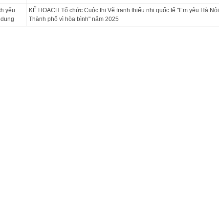
ch yếu
KẾ HOẠCH Tổ chức Cuộc thi Vẽ tranh thiếu nhi quốc tế "Em yêu Hà Nội
 dung
Thành phố vì hòa bình" năm 2025