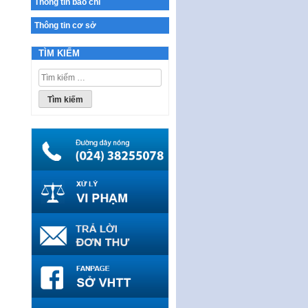
Thông tin báo chí
Ban hành Chương trình hành
động của Chính phủ thực hiện
Thông tin cơ sở
Nghị quyết số 02-NQ/TW ngày
17…
TÌM KIẾM
THÔNG BÁO Tuyển dụng lao
Tìm
động hợp đồng theo Nghị định
kiếm
số 111/2022/NĐ-CP ngày
cho:
30/12/2022 của Chính…
Sửa đổi, bổ sung một số điều
của Thông tư số 320/2016/TT-
BTC của Bộ trưởng Bộ Tài…
Quy định về quản lý website
thương mại điện tử
Nghị quyết quy định điều kiện,
thủ tục tặng, thu hồi danh hiệu
"Công dân danh dự…
Nghị quyết quy định một số
chính sách thúc đẩy nghiên cứu
khoa học, phát triển công…
Nghị quyết công bố Nghị quyết
quy phạm pháp luật của HĐND