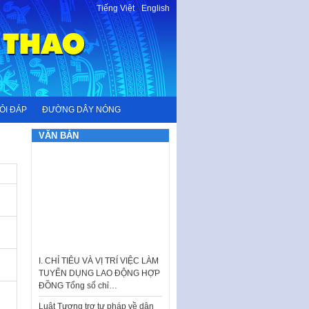
Tiếng Việt
-
English
ỎI ĐÁP
ĐƯỜNG DÂY NÓNG
VĂN BẢN
I. CHỈ TIÊU VÀ VỊ TRÍ VIỆC LÀM
TUYỂN DỤNG LAO ĐỘNG HỢP
ĐỒNG Tổng số chỉ…
Luật Tương trợ tư pháp về dân
sự và Kế hoạch số 187KH-