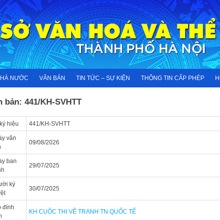
NHÀ NƯỚC
VĂN BẢN
TIN TỨC – SỰ KIỆN
THÔNG TIN CẤP PHÉP
H
n bản: 441/KH-SVHTT
ký hiệu
441/KH-SVHTT
ày văn
09/08/2026
n
ày ban
29/07/2025
nh
ời ký
30/07/2025
ệt
 đính
KH CUỘC THI VẼ TRANH TN QUỐC TẾ
m