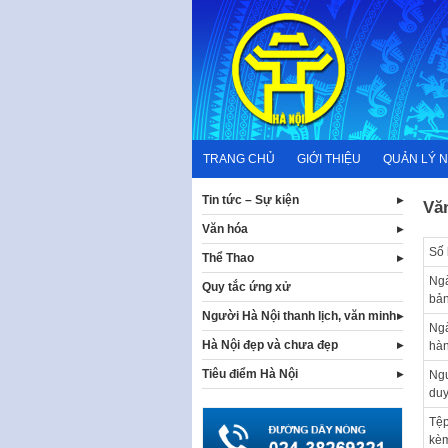
Skip
to
content
TRANG CHỦ
GIỚI THIỆU
QUẢN LÝ 
Tin tức – Sự kiện
Vă
Văn hóa
Số 
Thể Thao
Ng
Quy tắc ứng xử
bả
Người Hà Nội thanh lịch, văn minh
Ng
Hà Nội đẹp và chưa đẹp
hà
Tiêu điểm Hà Nội
Ngư
duy
Tệp
kè