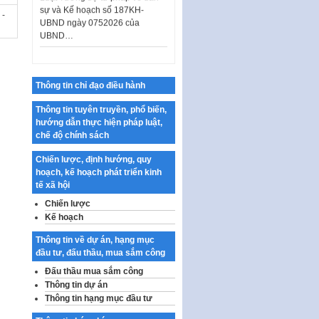
UBND ngày 0752026 của
 -
UBND…
Ban hành Danh mục vị trí khai
thác quảng cáo trên địa bàn
thành phố Hà Nội
Thông tin chỉ đạo điều hành
Kế hoạch Tổ chức Cuộc thi
chính luận về bảo vệ nền tảng tư
Thông tin tuyên truyền, phổ biến,
tưởng của Đảng…
hướng dẫn thực hiện pháp luật,
chế độ chính sách
Công bố công khai dự toán kinh
phí xây dựng pháp luật, hoàn
Chiến lược, định hướng, quy
thiện thể chế, chính…
hoạch, kế hoạch phát triển kinh
tế xã hội
Quy định về nghiên cứu, ứng
dụng khoa học, công nghệ, đổi
Chiến lược
mới sáng tạo và chuyển…
Kế hoạch
Quy định chi tiết và hướng dẫn
Thông tin về dự án, hạng mục
thi hành một số điều của Luật Lý
đầu tư, đấu thầu, mua sắm công
lịch tư…
Đấu thầu mua sắm công
Sửa đổi, bổ sung một số nội
Thông tin dự án
dung tại Nghị quyết số 30/NQ-
Thông tin hạng mục đầu tư
CP ngày 24 tháng 02…