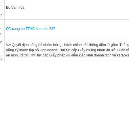
an
Bộ Văn hóa
n
nh
p
h
QD cong bo TTHC karaoke 297
m
ch
V/v Quyết định công bố nhóm thủ tục hành chính liên thông điện tử gồm: Thủ t
u
đăng ký thành lập hộ kinh doanh; Thủ tục cấp Giấy chứng nhận đủ điều kiện v
an ninh, trật tự; Thủ tục cấp Giấy phép đủ điều kiện kinh doanh dịch vụ karaok
ng