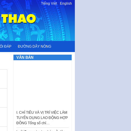
Tiếng Việt
-
English
ỎI ĐÁP
ĐƯỜNG DÂY NÓNG
VĂN BẢN
I. CHỈ TIÊU VÀ VỊ TRÍ VIỆC LÀM
TUYỂN DỤNG LAO ĐỘNG HỢP
ĐỒNG Tổng số chỉ…
Luật Tương trợ tư pháp về dân