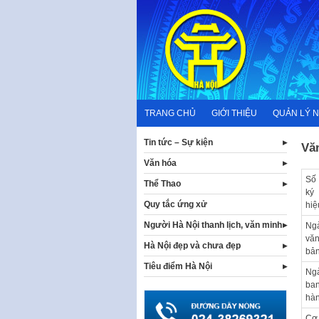
Skip
to
content
TRANG CHỦ
GIỚI THIỆU
QUẢN LÝ 
Tin tức – Sự kiện
Vă
Văn hóa
Số
Thể Thao
ký
Quy tắc ứng xử
hiệ
Người Hà Nội thanh lịch, văn minh
Ng
vă
Hà Nội đẹp và chưa đẹp
bả
Tiêu điểm Hà Nội
Ng
ba
hà
Cơ