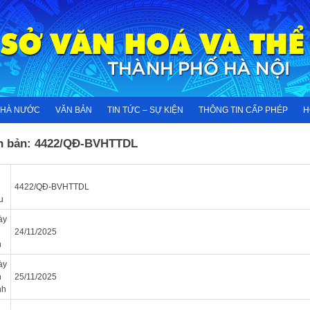
NHÀ NƯỚC
VĂN BẢN
TIN TỨC – SỰ KIỆN
THÔNG TIN CẤP PHÉP
H
n bản: 4422/QĐ-BVHTTDL
4422/QĐ-BVHTTDL
u
ày
n
24/11/2025
n
ày
n
25/11/2025
nh