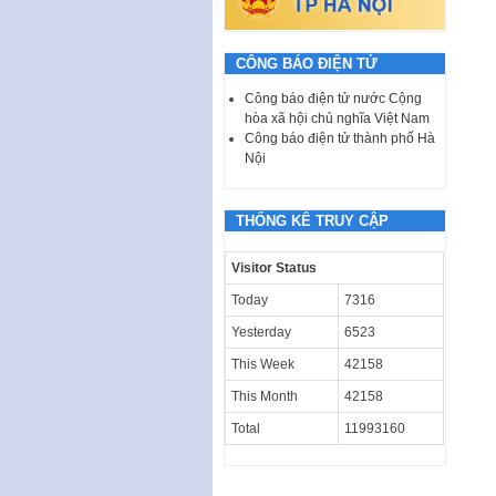
CÔNG BÁO ĐIỆN TỬ
Công báo điện tử nước Cộng
hòa xã hội chủ nghĩa Việt Nam
Công báo điện tử thành phố Hà
Nội
THỐNG KÊ TRUY CẬP
Visitor Status
Today
7316
Yesterday
6523
This Week
42158
This Month
42158
Total
11993160