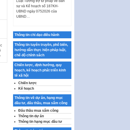
sự và Kế hoạch số 187KH-
UBND ngày 0752026 của
UBND…
Ban hành Danh mục vị trí khai
thác quảng cáo trên địa bàn
thành phố Hà Nội
Thông tin chỉ đạo điều hành
Kế hoạch Tổ chức Cuộc thi
Thông tin tuyên truyền, phổ biến,
ục
chính luận về bảo vệ nền tảng tư
hướng dẫn thực hiện pháp luật,
ề
tưởng của Đảng…
chế độ chính sách
e
Công bố công khai dự toán kinh
Chiến lược, định hướng, quy
phí xây dựng pháp luật, hoàn
hoạch, kế hoạch phát triển kinh
thiện thể chế, chính…
tế xã hội
Quy định về nghiên cứu, ứng
Chiến lược
dụng khoa học, công nghệ, đổi
Kế hoạch
mới sáng tạo và chuyển…
Thông tin về dự án, hạng mục
Quy định chi tiết và hướng dẫn
đầu tư, đấu thầu, mua sắm công
thi hành một số điều của Luật Lý
lịch tư…
Đấu thầu mua sắm công
Thông tin dự án
Sửa đổi, bổ sung một số nội
Thông tin hạng mục đầu tư
dung tại Nghị quyết số 30/NQ-
CP ngày 24 tháng 02…