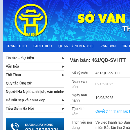
Skip
to
content
TRANG CHỦ
GIỚI THIỆU
QUẢN LÝ NHÀ NƯỚC
VĂN BẢN
TIN 
Tin tức – Sự kiện
Văn bản: 461/QĐ-SVHTT
Văn hóa
Số ký hiệu
461/QĐ-SVHTT
Thể Thao
Ngày văn
Quy tắc ứng xử
09/05/2025
bản
Người Hà Nội thanh lịch, văn minh
Ngày ban
10/05/2025
Hà Nội đẹp và chưa đẹp
hành
Tiêu điểm Hà Nội
Tệp đính
Quyết định thành lập
kèm
Trích yếu nội
Về việc thành lập Ban
dung
miền Bắc lần thứ 2 n