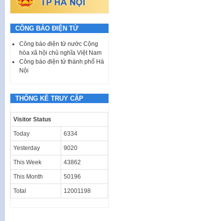
CÔNG BÁO ĐIỆN TỬ
Công báo điện tử nước Cộng
hòa xã hội chủ nghĩa Việt Nam
Công báo điện tử thành phố Hà
Nội
THỐNG KÊ TRUY CẬP
Visitor Status
Today
6334
Yesterday
9020
This Week
43862
This Month
50196
Total
12001198