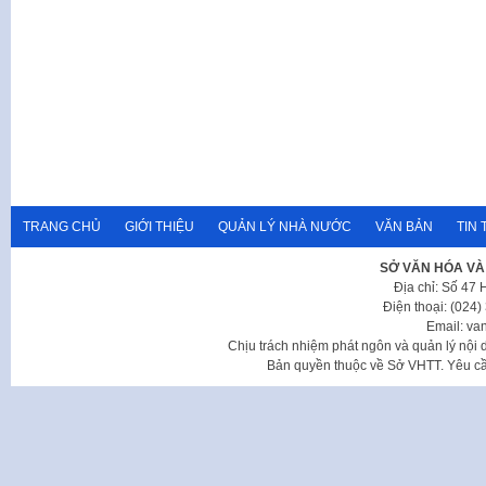
TRANG CHỦ
GIỚI THIỆU
QUẢN LÝ NHÀ NƯỚC
VĂN BẢN
TIN 
SỞ VĂN HÓA VÀ
Địa chỉ: Số 47
Điện thoại: (024
Email: va
Chịu trách nhiệm phát ngôn và quản lý nộ
Bản quyền thuộc về Sở VHTT. Yêu cầu 