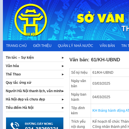
Skip
to
content
TRANG CHỦ
GIỚI THIỆU
QUẢN LÝ NHÀ NƯỚC
VĂN BẢN
TIN 
Tin tức – Sự kiện
Văn bản: 61/KH-UBND
Văn hóa
Số ký hiệu
61/KH-UBND
Thể Thao
Ngày văn
Quy tắc ứng xử
03/03/2025
bản
Người Hà Nội thanh lịch, văn minh
Ngày ban
04/03/2025
Hà Nội đẹp và chưa đẹp
hành
Tiêu điểm Hà Nội
Tệp đính
KH tháng hành động A
kèm
Trích yếu
Kế hoạch tổ chức Thán
nội dung
Công nhân thành phố 