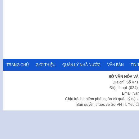
TRANG CHỦ
GIỚI THIỆU
QUẢN LÝ NHÀ NƯỚC
VĂN BẢN
TIN 
SỞ VĂN HÓA VÀ
Địa chỉ: Số 47
Điện thoại: (024
Email: va
Chịu trách nhiệm phát ngôn và quản lý nộ
Bản quyền thuộc về Sở VHTT. Yêu cầu 