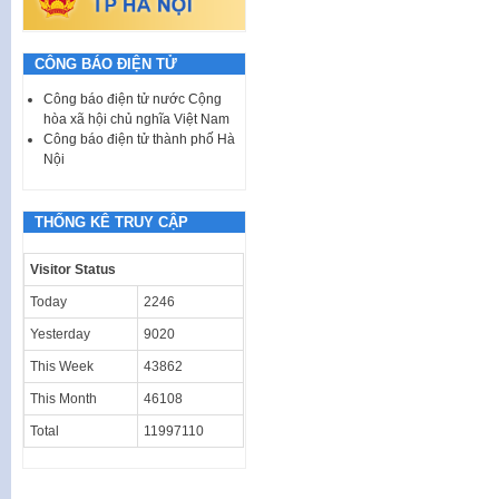
CÔNG BÁO ĐIỆN TỬ
Công báo điện tử nước Cộng
hòa xã hội chủ nghĩa Việt Nam
Công báo điện tử thành phố Hà
Nội
THỐNG KÊ TRUY CẬP
Visitor Status
Today
2246
Yesterday
9020
This Week
43862
This Month
46108
Total
11997110