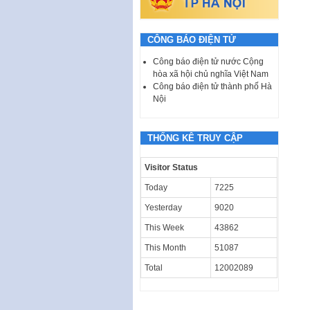
CÔNG BÁO ĐIỆN TỬ
Công báo điện tử nước Cộng
hòa xã hội chủ nghĩa Việt Nam
Công báo điện tử thành phố Hà
Nội
THỐNG KÊ TRUY CẬP
Visitor Status
Today
7225
Yesterday
9020
This Week
43862
This Month
51087
Total
12002089