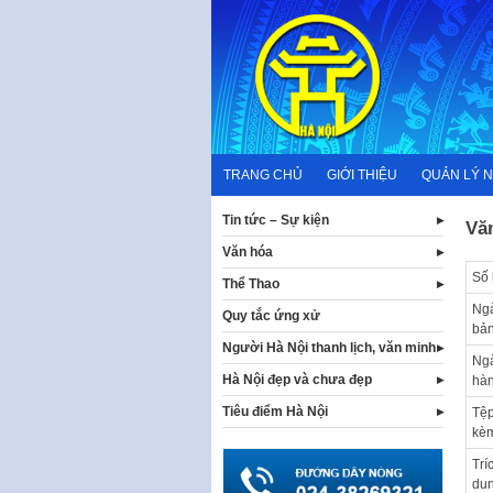
Skip
to
content
TRANG CHỦ
GIỚI THIỆU
QUẢN LÝ 
Tin tức – Sự kiện
Vă
Văn hóa
Số 
Thể Thao
Ng
Quy tắc ứng xử
bả
Người Hà Nội thanh lịch, văn minh
Ng
Hà Nội đẹp và chưa đẹp
hà
Tiêu điểm Hà Nội
Tệp
kè
Trí
du