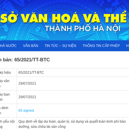
NHÀ NƯỚC
VĂN BẢN
TIN TỨC – SỰ KIỆN
THÔNG TIN CẤP PHÉP
H
n bản: 65/2021/TT-BTC
ký hiệu
65/2021/TT-BTC
ày văn
29/07/2021
n
ày ban
29/07/2021
nh
 đính
65.signed
m
ch yếu nội
Quy định về lập dự toán, quản lý, sử dụng và quyết toán kinh phí bảo
ng
dưỡng, sửa chữa tài sản công