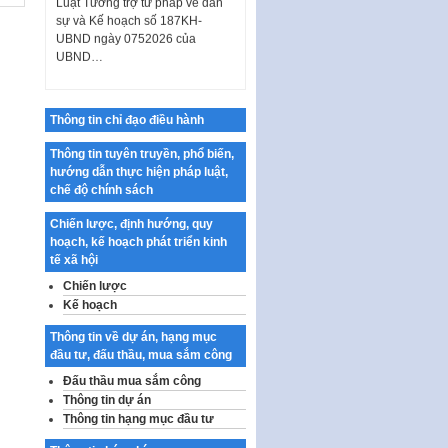
sự và Kế hoạch số 187KH-
UBND ngày 0752026 của
UBND…
Ban hành Danh mục vị trí khai
thác quảng cáo trên địa bàn
thành phố Hà Nội
Thông tin chỉ đạo điều hành
Kế hoạch Tổ chức Cuộc thi
Thông tin tuyên truyền, phổ biến,
chính luận về bảo vệ nền tảng tư
hướng dẫn thực hiện pháp luật,
tưởng của Đảng…
chế độ chính sách
Công bố công khai dự toán kinh
phí xây dựng pháp luật, hoàn
Chiến lược, định hướng, quy
thiện thể chế, chính…
hoạch, kế hoạch phát triển kinh
tế xã hội
Quy định về nghiên cứu, ứng
Chiến lược
dụng khoa học, công nghệ, đổi
Kế hoạch
mới sáng tạo và chuyển…
Quy định chi tiết và hướng dẫn
Thông tin về dự án, hạng mục
thi hành một số điều của Luật Lý
đầu tư, đấu thầu, mua sắm công
lịch tư…
Đấu thầu mua sắm công
Thông tin dự án
Sửa đổi, bổ sung một số nội
Thông tin hạng mục đầu tư
dung tại Nghị quyết số 30/NQ-
CP ngày 24 tháng 02…