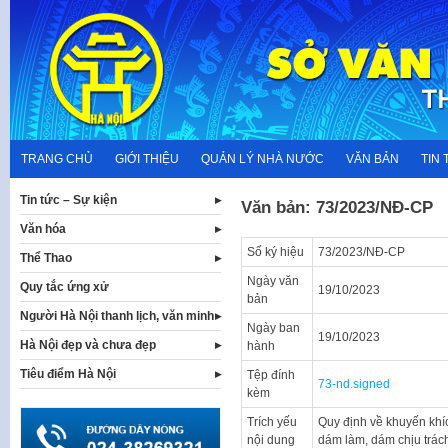
Skip
to
content
TRANG CHỦ
GIỚI THIỆU
QUẢN LÝ NHÀ NƯỚC
VĂN BẢN
TIN 
Tin tức – Sự kiện
Văn bản: 73/2023/NĐ-CP
Văn hóa
Số ký hiệu
73/2023/NĐ-CP
Thể Thao
Ngày văn
Quy tắc ứng xử
19/10/2023
bản
Người Hà Nội thanh lịch, văn minh
Ngày ban
19/10/2023
Hà Nội đẹp và chưa đẹp
hành
Tiêu điểm Hà Nội
Tệp đính
73-nd.signed
kèm
Trích yếu
Quy định về khuyến khí
nội dung
dám làm, dám chịu trách