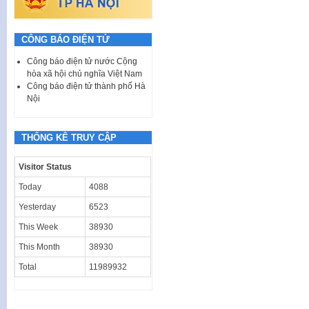
CÔNG BÁO ĐIỆN TỬ
Công báo điện tử nước Cộng
hòa xã hội chủ nghĩa Việt Nam
Công báo điện tử thành phố Hà
Nội
THỐNG KÊ TRUY CẬP
Visitor Status
Today
4088
Yesterday
6523
This Week
38930
This Month
38930
Total
11989932