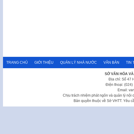
TRANG CHỦ
GIỚI THIỆU
QUẢN LÝ NHÀ NƯỚC
VĂN BẢN
TIN 
SỞ VĂN HÓA VÀ
Địa chỉ: Số 47
Điện thoại: (024
Email: va
Chịu trách nhiệm phát ngôn và quản lý nộ
Bản quyền thuộc về Sở VHTT. Yêu cầu 