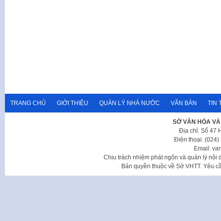
TRANG CHỦ
GIỚI THIỆU
QUẢN LÝ NHÀ NƯỚC
VĂN BẢN
TIN 
SỞ VĂN HÓA VÀ
Địa chỉ: Số 47
Điện thoại: (024
Email: va
Chịu trách nhiệm phát ngôn và quản lý nộ
Bản quyền thuộc về Sở VHTT. Yêu cầu 