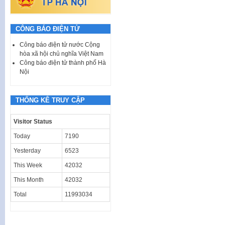
CÔNG BÁO ĐIỆN TỬ
Công báo điện tử nước Cộng
hòa xã hội chủ nghĩa Việt Nam
Công báo điện tử thành phố Hà
Nội
THỐNG KÊ TRUY CẬP
Visitor Status
Today
7190
Yesterday
6523
This Week
42032
This Month
42032
Total
11993034