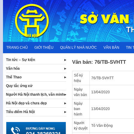
Skip
to
content
TRANG CHỦ
GIỚI THIỆU
QUẢN LÝ NHÀ NƯỚC
VĂN BẢN
TIN 
Tin tức – Sự kiện
Văn bản: 76/TB-SVHTT
Văn hóa
Số ký
Thể Thao
76/TB-SVHTT
hiệu
Quy tắc ứng xử
Ngày
13/04/2020
Người Hà Nội thanh lịch, văn minh
văn bản
Hà Nội đẹp và chưa đẹp
Ngày
ban
13/04/2020
Tiêu điểm Hà Nội
hành
Người
Tô Văn Động
ký duyệt