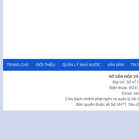
TRANG CHỦ
GIỚI THIỆU
QUẢN LÝ NHÀ NƯỚC
VĂN BẢN
TIN 
SỞ VĂN HÓA VÀ
Địa chỉ: Số 47
Điện thoại: (024
Email: va
Chịu trách nhiệm phát ngôn và quản lý nộ
Bản quyền thuộc về Sở VHTT. Yêu cầu 