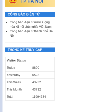
CÔNG BÁO ĐIỆN TỬ
Công báo điện tử nước Cộng
hòa xã hội chủ nghĩa Việt Nam
Công báo điện tử thành phố Hà
Nội
THỐNG KÊ TRUY CẬP
Visitor Status
Today
8890
Yesterday
6523
This Week
43732
This Month
43732
Total
11994734