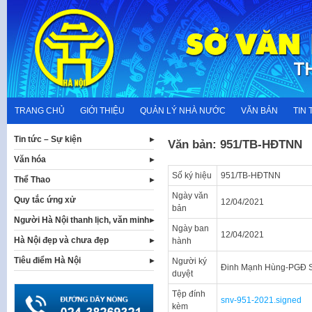
Skip
to
content
TRANG CHỦ
GIỚI THIỆU
QUẢN LÝ NHÀ NƯỚC
VĂN BẢN
TIN 
Tin tức – Sự kiện
Văn bản: 951/TB-HĐTNN
Văn hóa
Số ký hiệu
951/TB-HĐTNN
Thể Thao
Ngày văn
Quy tắc ứng xử
12/04/2021
bản
Người Hà Nội thanh lịch, văn minh
Ngày ban
12/04/2021
Hà Nội đẹp và chưa đẹp
hành
Tiêu điểm Hà Nội
Người ký
Đinh Mạnh Hùng-PGĐ S
duyệt
Tệp đính
snv-951-2021.signed
kèm