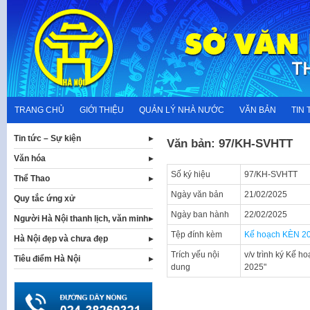
Skip
to
content
TRANG CHỦ
GIỚI THIỆU
QUẢN LÝ NHÀ NƯỚC
VĂN BẢN
TIN 
Tin tức – Sự kiện
Văn bản: 97/KH-SVHTT
Văn hóa
Số ký hiệu
97/KH-SVHTT
Thể Thao
Ngày văn bản
21/02/2025
Quy tắc ứng xử
Ngày ban hành
22/02/2025
Người Hà Nội thanh lịch, văn minh
Tệp đính kèm
Kế hoạch KÈN 2
Hà Nội đẹp và chưa đẹp
Trích yếu nội
v/v trình ký Kế 
Tiêu điểm Hà Nội
dung
2025"