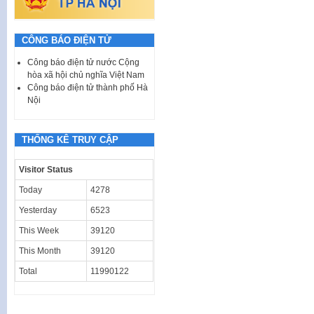
CÔNG BÁO ĐIỆN TỬ
Công báo điện tử nước Cộng
hòa xã hội chủ nghĩa Việt Nam
Công báo điện tử thành phố Hà
Nội
THỐNG KÊ TRUY CẬP
Visitor Status
Today
4278
Yesterday
6523
This Week
39120
This Month
39120
Total
11990122