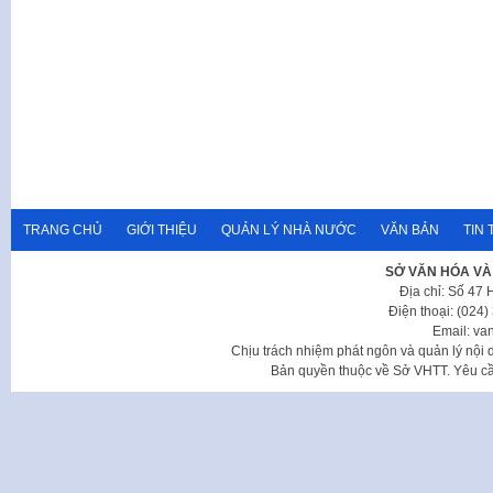
TRANG CHỦ
GIỚI THIỆU
QUẢN LÝ NHÀ NƯỚC
VĂN BẢN
TIN 
SỞ VĂN HÓA VÀ
Địa chỉ: Số 47
Điện thoại: (024
Email: va
Chịu trách nhiệm phát ngôn và quản lý nộ
Bản quyền thuộc về Sở VHTT. Yêu cầu 