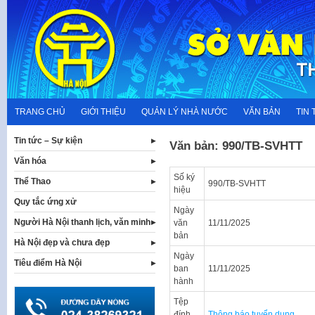
Skip
to
content
TRANG CHỦ
GIỚI THIỆU
QUẢN LÝ NHÀ NƯỚC
VĂN BẢN
TIN 
Tin tức – Sự kiện
Văn bản: 990/TB-SVHTT
Văn hóa
Số ký
Thể Thao
990/TB-SVHTT
hiệu
Quy tắc ứng xử
Ngày
Người Hà Nội thanh lịch, văn minh
văn
11/11/2025
bản
Hà Nội đẹp và chưa đẹp
Ngày
Tiêu điểm Hà Nội
ban
11/11/2025
hành
Tệp
đính
Thông báo tuyển dụng