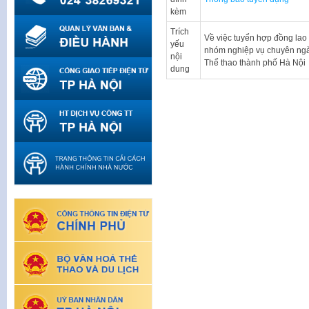
kèm
Trích
Về việc tuyển hợp đồng lao đ
yếu
nhóm nghiệp vụ chuyên ng
nội
Thể thao thành phố Hà Nội
dung