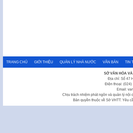
TRANG CHỦ
GIỚI THIỆU
QUẢN LÝ NHÀ NƯỚC
VĂN BẢN
TIN 
SỞ VĂN HÓA VÀ
Địa chỉ: Số 47
Điện thoại: (024
Email: va
Chịu trách nhiệm phát ngôn và quản lý nộ
Bản quyền thuộc về Sở VHTT. Yêu cầu 