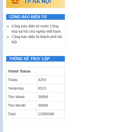
CÔNG BÁO ĐIỆN TỬ
Công báo điện tử nước Cộng
hòa xã hội chủ nghĩa Việt Nam
Công báo điện tử thành phố Hà
Nội
THỐNG KÊ TRUY CẬP
Visitor Status
Today
4254
Yesterday
6523
This Week
39096
This Month
39096
Total
11990098