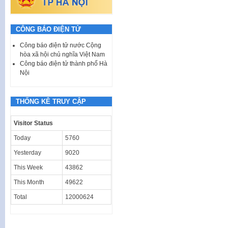
CÔNG BÁO ĐIỆN TỬ
Công báo điện tử nước Cộng
hòa xã hội chủ nghĩa Việt Nam
Công báo điện tử thành phố Hà
Nội
THỐNG KÊ TRUY CẬP
Visitor Status
Today
5760
Yesterday
9020
This Week
43862
This Month
49622
Total
12000624