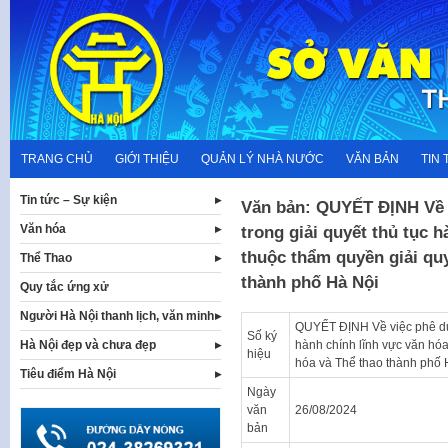
Skip
to
content
TRANG CHỦ
GIỚI THIỆU
QUẢN LÝ NHÀ NƯỚC
VĂN BẢN
TIN 
Tin tức – Sự kiện
Văn bản: QUYẾT ĐỊNH Về v
Văn hóa
trong giải quyết thủ tục h
thuộc thẩm quyền giải qu
Thể Thao
thành phố Hà Nội
Quy tắc ứng xử
Người Hà Nội thanh lịch, văn minh
QUYẾT ĐỊNH Về việc phê duyệ
Số ký
hành chính lĩnh vực văn hóa
Hà Nội đẹp và chưa đẹp
hiệu
hóa và Thể thao thành phố 
Tiêu điểm Hà Nội
Ngày
văn
26/08/2024
bản