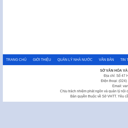
TRANG CHỦ
GIỚI THIỆU
QUẢN LÝ NHÀ NƯỚC
VĂN BẢN
TIN 
SỞ VĂN HÓA VÀ
Địa chỉ: Số 47
Điện thoại: (024
Email: va
Chịu trách nhiệm phát ngôn và quản lý nộ
Bản quyền thuộc về Sở VHTT. Yêu cầu 