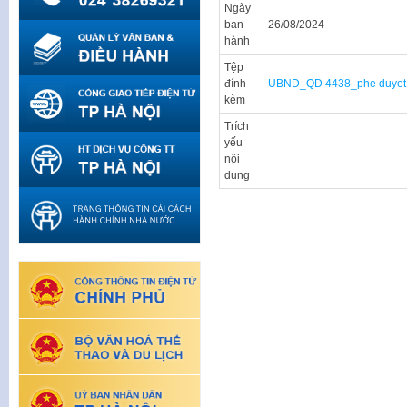
Ngày
ban
26/08/2024
hành
Tệp
đính
UBND_QD 4438_phe duyet q
kèm
Trích
yếu
nội
dung