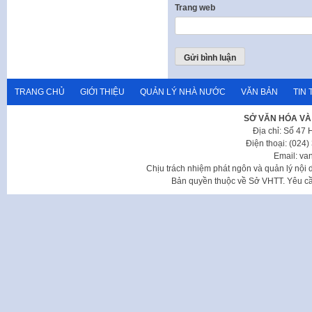
Trang web
TRANG CHỦ
GIỚI THIỆU
QUẢN LÝ NHÀ NƯỚC
VĂN BẢN
TIN 
SỞ VĂN HÓA VÀ
Địa chỉ: Số 47
Điện thoại: (024
Email: va
Chịu trách nhiệm phát ngôn và quản lý nộ
Bản quyền thuộc về Sở VHTT. Yêu cầu 