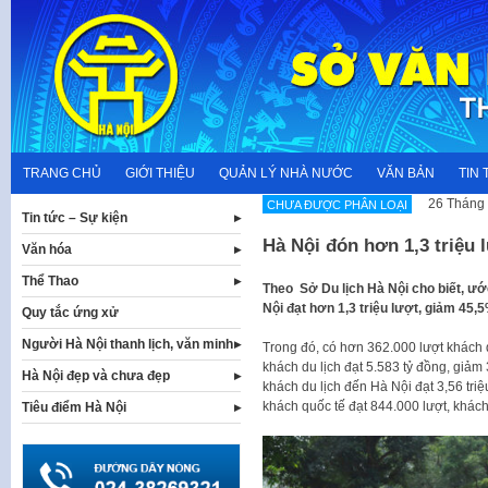
Skip
to
content
TRANG CHỦ
GIỚI THIỆU
QUẢN LÝ NHÀ NƯỚC
VĂN BẢN
TIN 
26 Tháng 
CHƯA ĐƯỢC PHÂN LOẠI
Tin tức – Sự kiện
Hà Nội đón hơn 1,3 triệu 
Văn hóa
Thể Thao
Theo Sở Du lịch Hà Nội cho biết, ước
Nội đạt hơn 1,3 triệu lượt, giảm 45
Quy tắc ứng xử
Người Hà Nội thanh lịch, văn minh
Trong đó, có hơn 362.000 lượt khách q
khách du lịch đạt 5.583 tỷ đồng, giả
Hà Nội đẹp và chưa đẹp
khách du lịch đến Hà Nội đạt 3,56 tri
khách quốc tế đạt 844.000 lượt, khách d
Tiêu điểm Hà Nội