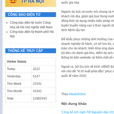
quốc gia này.
Ngành du lịch cả nước nói chung và Hà
CÔNG BÁO ĐIỆN TỬ
khách nội địa, giảm giá tour trong nư
đồng thời sử dụng nhiều biện pháp n
Công báo điện tử nước Cộng
tuyên truyền nâng cao ý thức người 
hòa xã hội chủ nghĩa Việt Nam
dịch bệnh lây lan.
Công báo điện tử thành phố Hà
Nội
Để khắc phục những ảnh hưởng của dịch
doanh nghiệp lữ hành, cơ sở lưu trú,
toàn cho du khách; triển khai ứng dụn
THỐNG KÊ TRUY CẬP
bộ tiêu chí đánh giá khu, điểm du lịch
thông tin trên website và thêm một số
Visitor Status
Ngoài ra, Sở Du lịch sẽ trình UBND t
Today
3222
với chủ đề “Vị trí xuất phát đầu” phụ
quốc tế năm 2020.
Yesterday
5147
This Week
31541
This Month
31541
Theo
MaskOnline
Total
11982543
Nội dung khác
Công bố lịch nghỉ Tết Nguyên đán 20