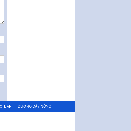
ỎI ĐÁP
ĐƯỜNG DÂY NÓNG