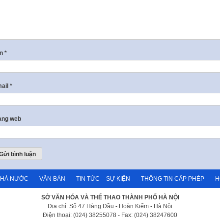
ên
*
ail
*
ang web
NHÀ NƯỚC
VĂN BẢN
TIN TỨC – SỰ KIỆN
THÔNG TIN CẤP PHÉP
H
SỞ VĂN HÓA VÀ THỂ THAO THÀNH PHỐ HÀ NỘI
Địa chỉ: Số 47 Hàng Dầu - Hoàn Kiếm - Hà Nội
Điện thoại: (024) 38255078 - Fax: (024) 38247600