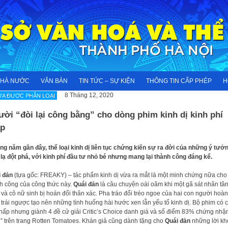
NHÀ NƯỚC
VĂN BẢN
TIN TỨC – SỰ KIỆN
THÔNG TIN CẤP PHÉP
H
8 Tháng 12, 2020
A ĐƯỢC PHÂN LOẠI
ời “đòi lại công bằng” cho dòng phim kinh dị kinh phí
ấp
g năm gần đây, thể loại kinh dị liên tục chứng kiến sự ra đời của những ý tưở
lạ đột phá, với kinh phí đầu tư nhỏ bé nhưng mang lại thành công đáng kể.
 đản
(tựa gốc: FREAKY) – tác phẩm kinh dị vừa ra mắt là một minh chứng nữa cho
h công của công thức này.
Quái đản
là câu chuyện oái oăm khi một gã sát nhân tâ
 và cô nữ sinh bị hoán đổi thân xác. Pha tráo đổi tréo ngoe của hai con người hoàn
 trái ngược tạo nên những tình huống hài hước xen lẫn yếu tố kinh dị. Bộ phim có c
thấp nhưng giành 4 đề cử giải Critic’s Choice danh giá và số điểm 83% chứng nhậ
i” trên trang Rotten Tomatoes. Khán giả cũng dành tặng cho
Quái đản
những lời kh