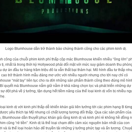
Logo Blumhouse dần trở thành bảo chứng thành công cho các phim kinh dị.
h công của chuỗi phim kinh phí thấp cộp mác Blumhouse khiến nhiều “ông lớn” p
 tị, nhất là trong thời kỳ Hollywood phải đối mặt với mức suy giảm doanh thu phòng
u dự án đầu tư hàng trăm triệu đô la vẫn thất bại thảm hại. Mô hình đầu tư thấp như
ãi cao trở thành hình mẫu đáng mơ ước với nhiều người nhưng cho tới nay chỉ có
house “mát tay” liên tục cho ra đời những sản phẩm thành công theo đúng mô hìn
 Bí quyết mà Blumhouse nắm giữ nằm ở khả năng chọn lọc và phát triển những dự
 sự đột phá về ý tưởng, tận dụng hết tiềm năng của thể loại kinh dị vốn bị nhiều ng
nhẹ.
loại kinh dị với kinh phí thấp dễ khiến khán giả liên tưởng tới các phim hạng B từn
 được yêu thích tại Mỹ nhưng có chất lượng tương đối thấp. Qua các sản phẩm của
, Blumhouse dần thuyết phục khán giả rằng kinh dị và kinh phí rẻ không hề đồng 
him cũng “rẻ tiền”. Kinh dị là thể loại chạm đến cảm xúc nguyên bản nhất của con
i và là thể loại hoàn hảo để truyền tải những ý tưởng phức tạp và ấn tượng. Chuy