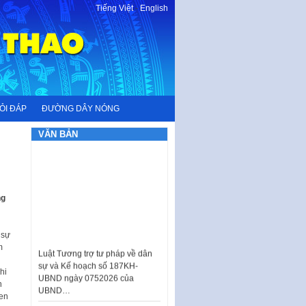
Tiếng Việt
-
English
ỎI ĐÁP
ĐƯỜNG DÂY NÓNG
VĂN BẢN
ng
Luật Tương trợ tư pháp về dân
 sự
sự và Kế hoạch số 187KH-
m
UBND ngày 0752026 của
UBND…
hi
n
Ban hành Danh mục vị trí khai
en
thác quảng cáo trên địa bàn