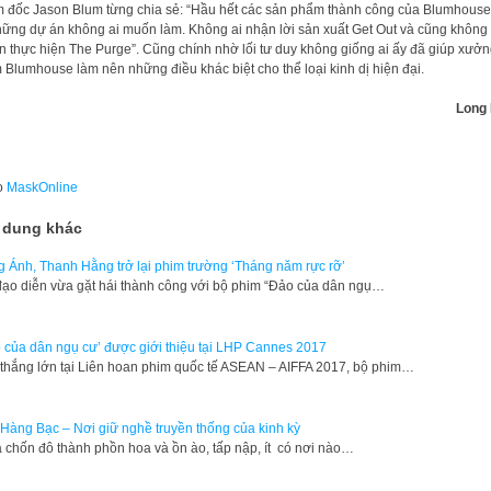
 đốc Jason Blum từng chia sẻ: “Hầu hết các sản phẩm thành công của Blumhous
hững dự án không ai muốn làm. Không ai nhận lời sản xuất Get Out và cũng không 
 thực hiện The Purge”. Cũng chính nhờ lối tư duy không giống ai ấy đã giúp xưở
 Blumhouse làm nên những điều khác biệt cho thể loại kinh dị hiện đại.
Long 
o
MaskOnline
 dung khác
 Ánh, Thanh Hằng trở lại phim trường ‘Tháng năm rực rỡ’
ạo diễn vừa gặt hái thành công với bộ phim “Đảo của dân ngụ…
 của dân ngụ cư’ được giới thiệu tại LHP Cannes 2017
thắng lớn tại Liên hoan phim quốc tế ASEAN – AIFFA 2017, bộ phim…
Hàng Bạc – Nơi giữ nghề truyền thống của kinh kỳ
 chốn đô thành phồn hoa và ồn ào, tấp nập, ít có nơi nào…