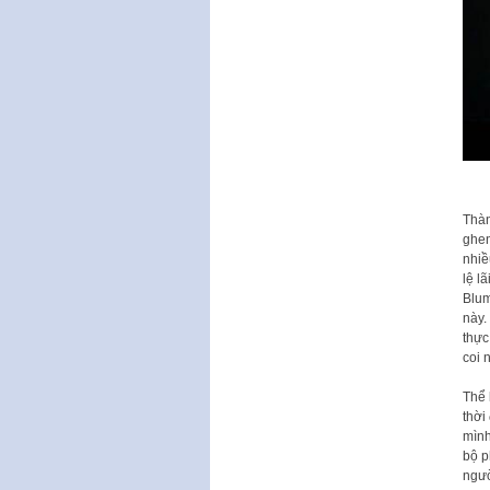
Thàn
ghen
nhiề
lệ l
Blum
này.
thực
coi 
Thể 
thời
mình
bộ p
ngườ