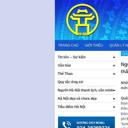
Skip
to
content
TRANG CHỦ
GIỚI THIỆU
QUẢN LÝ 
CHƯ
Tin tức – Sự kiện
Ngư
Văn hóa
th
Thể Thao
Quy tắc ứng xử
Nhữn
mới 
Người Hà Nội thanh lịch, văn minh
Quái
Hà Nội đẹp và chưa đẹp
thàn
Tiêu điểm Hà Nội
thần
toàn
phí 
“tươ