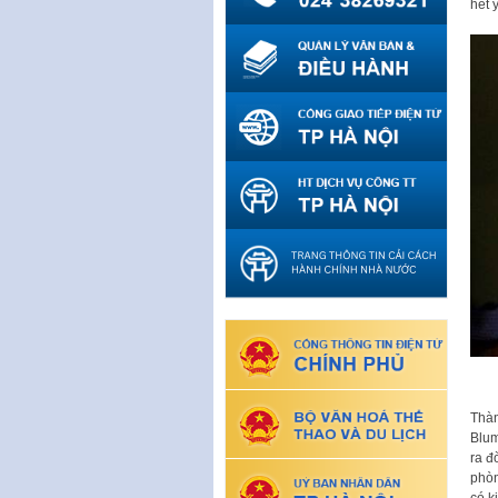
hết ý
Thà
Blum
ra đ
phòn
có k