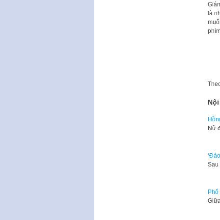
Giám
là n
muốn
phim
The
Nội
Hồng
Nữ đ
‘Đảo
Sau 
Phố 
Giữa