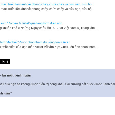
 mạc Triển lãm ảnh về phòng cháy, chữa cháy và cứu nạn, cứu hộ
 mạc Triển lãm ảnh về phòng cháy, chữa cháy và cứu nạn, cứu hộ…
kịch 'Romeo & Juliet' qua lăng kính điện ảnh
g khuôn khổ « Những Ngày châu Âu 2017 tại Việt Nam », Trung tâm…
him 'Mắt biếc' được chọn tham dự vòng loại Oscar
 "Mắt biếc" của đạo diễn Victor Vũ vừa đực Cục Điện ảnh chọn tham…
 lại một bình luận
ail của bạn sẽ không được hiển thị công khai.
Các trường bắt buộc được đánh d
nh luận
*