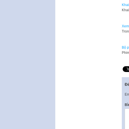
Khai
Khai
Xem 
Tron
Bộ p
Phim
Để
Em
Bì