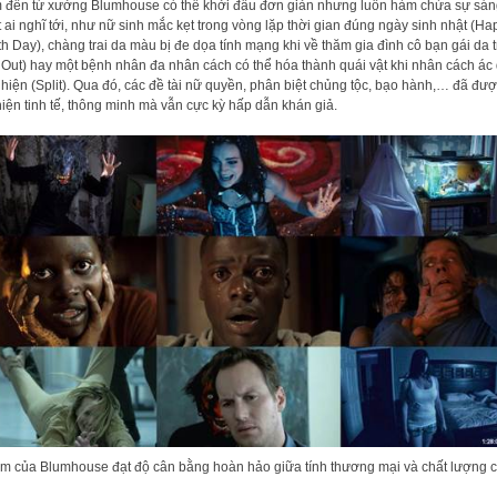
 đến từ xưởng Blumhouse có thể khởi đầu đơn giản nhưng luôn hàm chứa sự sán
ít ai nghĩ tới, như nữ sinh mắc kẹt trong vòng lặp thời gian đúng ngày sinh nhật (Ha
h Day), chàng trai da màu bị đe dọa tính mạng khi về thăm gia đình cô bạn gái da 
 Out) hay một bệnh nhân đa nhân cách có thể hóa thành quái vật khi nhân cách ác
 hiện (Split). Qua đó, các đề tài nữ quyền, phân biệt chủng tộc, bạo hành,… đã đư
hiện tinh tế, thông minh mà vẫn cực kỳ hấp dẫn khán giả.
m của Blumhouse đạt độ cân bằng hoàn hảo giữa tính thương mại và chất lượng 