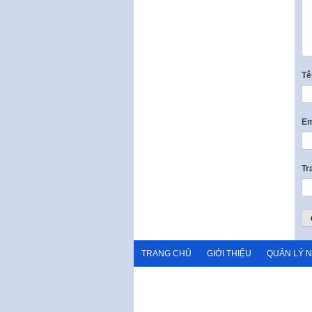
T
Em
Tr
TRANG CHỦ
GIỚI THIỆU
QUẢN LÝ 