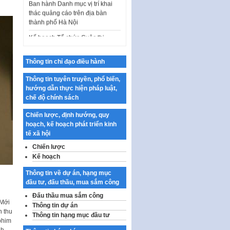
thành phố Hà Nội
Kế hoạch Tổ chức Cuộc thi
chính luận về bảo vệ nền tảng tư
tưởng của Đảng…
Công bố công khai dự toán kinh
Thông tin chỉ đạo điều hành
phí xây dựng pháp luật, hoàn
thiện thể chế, chính…
Thông tin tuyên truyền, phổ biến,
hướng dẫn thực hiện pháp luật,
Quy định về nghiên cứu, ứng
chế độ chính sách
dụng khoa học, công nghệ, đổi
mới sáng tạo và chuyển…
Chiến lược, định hướng, quy
hoạch, kế hoạch phát triển kinh
Quy định chi tiết và hướng dẫn
tế xã hội
thi hành một số điều của Luật Lý
lịch tư…
Chiến lược
Kế hoạch
Sửa đổi, bổ sung một số nội
dung tại Nghị quyết số 30/NQ-
Thông tin về dự án, hạng mục
CP ngày 24 tháng 02…
đầu tư, đấu thầu, mua sắm công
Ban hành Chương trình hành
Đấu thầu mua sắm công
động của Chính phủ thực hiện
 Mới
Thông tin dự án
Nghị quyết số 02-NQ/TW ngày
h thu
Thông tin hạng mục đầu tư
17…
phim
nh