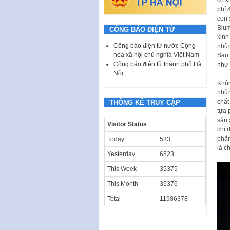
phí 
con 
Blum
CÔNG BÁO ĐIỆN TỬ
kinh
Công báo điện tử nước Cộng
nhữn
hòa xã hội chủ nghĩa Việt Nam
Sau 
Công báo điện tử thành phố Hà
như 
Nội
Khôn
nhữn
chất
THỐNG KÊ TRUY CẬP
tựa 
sản 
Visitor Status
chí 
phẩm
Today
533
là c
Yesterday
6523
This Week
35375
This Month
35376
Total
11986378