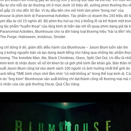
đầu tư cho mỗi dự án thường chỉ ở mức dưới 10 triệu đô, xưởng phim thường thu v
số gấp 10 cho đến 30 lần. Ví dụ đầu tiên cho mô hình làm phim “trong mơ” của
house là phim kinh dị Paranormal Activities. Tác phẩm có doanh thu 193 triệu đô t
 phí đầu tư chỉ 15 nghìn đô. Bộ phim thu hút sự chú ý khổng lồ và trở thành một tro
g tác phẩm “huyền thoại” của làng kinh dị hiện đại với lối quay phim dạng giả tài li
Paranormal Activities, Blumhouse cho ra đời hàng loạt thương hiệu “hái ra tiền” kh
The Purge, Halloween, Insidious, Sinister.
g chỉ dừng ở đó, giám đốc điều hành của Blumhouse – Jason Blum luôn săn tìm
g ý tưởng nguyên bản và tạo dựng danh tiếng cho hãng qua những tác phẩm thự
 lượng. The Invisible Man, Ma, Black Christmas, Glass, Split, Get Out, Us đều là nh
phim kinh dị nhận được vô số lời khen từ cả giới phê bình lần khán giả. Bản thân n
xuất Jason Blum cũng lọt vào danh sách 100 người có ảnh hưởng nhất thế giới do
danh tiếng TIME bình chọn nhờ tầm nhìn “có một không ai” trong thể loại kinh dị. Cá
 do “ông trùm” Blumhouse sản xuất không chỉ đạt thành công về thương mại mà 
hủ nhân của các giải thưởng Oscar, Quả Cầu Vàng.