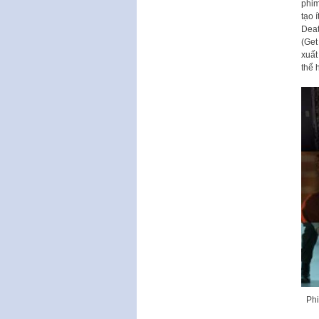
phim
tạo 
Deat
(Get
xuất
thể 
Phi