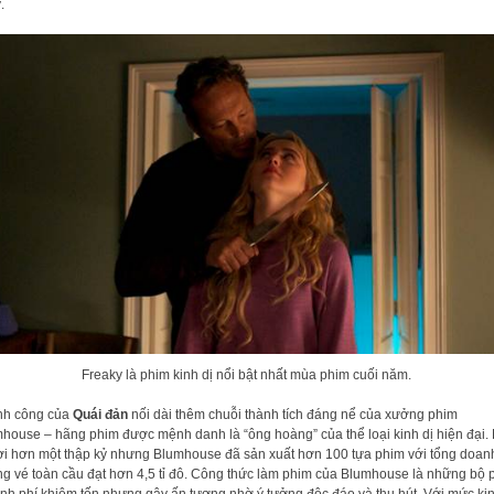
.
Freaky là phim kinh dị nổi bật nhất mùa phim cuối năm.
nh công của
Quái đản
nối dài thêm chuỗi thành tích đáng nể của xưởng phim
house – hãng phim được mệnh danh là “ông hoàng” của thể loại kinh dị hiện đại.
ời hơn một thập kỷ nhưng Blumhouse đã sản xuất hơn 100 tựa phim với tổng doan
g vé toàn cầu đạt hơn 4,5 tỉ đô. Công thức làm phim của Blumhouse là những bộ 
inh phí khiêm tốn nhưng gây ấn tượng nhờ ý tưởng độc đáo và thu hút. Với mức ki