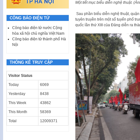
Một tiết mục biểu diễn nghệ thuật. (Ản
Sau phần biểu diễn nghệ thuật, quận
CÔNG BÁO ĐIỆN TỬ
tuyên truyền trên một số tuyến phố tr
quốc lần thứ XIII của Đảng diễn ra thà
Công báo điện tử nước Cộng
hòa xã hội chủ nghĩa Việt Nam
Công báo điện tử thành phố Hà
Nội
THỐNG KÊ TRUY CẬP
Visitor Status
Today
6069
Yesterday
8438
This Week
43862
This Month
58369
Total
12009371