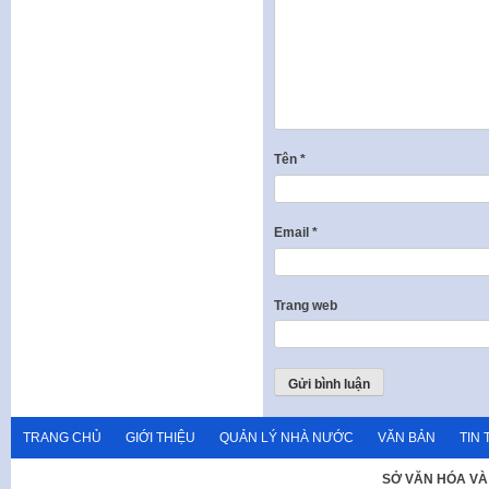
Tên
*
Email
*
Trang web
TRANG CHỦ
GIỚI THIỆU
QUẢN LÝ NHÀ NƯỚC
VĂN BẢN
TIN 
SỞ VĂN HÓA VÀ