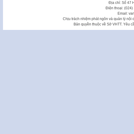
Địa chỉ: Số 47
Điện thoại: (024
Email: va
Chịu trách nhiệm phát ngôn và quản lý nộ
Bản quyền thuộc về Sở VHTT. Yêu cầu 