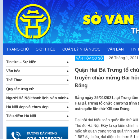
Skip
to
content
TRANG CHỦ
GIỚI THIỆU
QUẢN LÝ NHÀ NƯỚC
VĂN BẢN
TIN 
26 Tháng 1, 2021
VĂN HÓA CƠ SỞ
Tin tức – Sự kiện
Quận Hai Bà Trưng tổ chứ
Văn hóa
truyền chào mừng Đại hội 
Thể Thao
Đảng
Quy tắc ứng xử
Sáng ngày 25/01/2021, tại Trung tâm
Người Hà Nội thanh lịch, văn minh
Hai Bà Trưng tổ chức chương trình t
Hà Nội đẹp và chưa đẹp
toàn quốc lần thứ XIII của Đảng.
Tiêu điểm Hà Nội
Đại hội đại biểu toàn quốc lần thứ XII
Thủ đô Hà Nội. Đây là sự kiện chính tr
mốc rất quan trọng trong quá trình ph
1.587 đại biểu, đại diện cho hơn 5,1 t