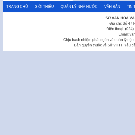
TRANG CHỦ
GIỚI THIỆU
QUẢN LÝ NHÀ NƯỚC
VĂN BẢN
TIN 
SỞ VĂN HÓA VÀ
Địa chỉ: Số 47
Điện thoại: (024
Email: va
Chịu trách nhiệm phát ngôn và quản lý nộ
Bản quyền thuộc về Sở VHTT. Yêu cầu 