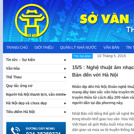
Skip
to
content
TRANG CHỦ
GIỚI THIỆU
QUẢN LÝ NHÀ NƯỚC
VĂN BẢN
TIN 
10 Tháng 5, 2016
TIN NGÀNH
Tin tức – Sự kiện
15/5 : Nghệ thuật âm nhạc 
Văn hóa
Bản đến với Hà Nội
Thể Thao
Quy tắc ứng xử
Nhân dịp đến Hà Nội, Đoàn nghệ th
mang đầy bản sắc văn hóa truyền t
Người Hà Nội thanh lịch, văn minh
truyền thừa từ cách đây 200 năm và k
người dân tại địa phương này.
Hà Nội đẹp và chưa đẹp
Tiêu điểm Hà Nội
Nhật Bản nổi tiếng thế giới về nghệ thuậ
trong khuôn khổ giao lưu văn hóa Viê
Việt Nam sẽ giới thiệu buổi Hòa nhạc
dân gian và múa sư tử truyền thống 