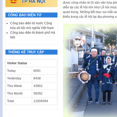
được công nhận là Di sản văn hóa ph
diễn tại các lễ hội lớn như Lễ hội mù
quan trọng. Những tiết mục vui mắt và
CÔNG BÁO ĐIỆN TỬ
thiếu trong các lễ hội tại địa phương và c
Công báo điện tử nước Cộng
hòa xã hội chủ nghĩa Việt Nam
Công báo điện tử thành phố Hà
Nội
THỐNG KÊ TRUY CẬP
Visitor Status
Today
6091
Yesterday
8438
This Week
43862
This Month
58392
Total
12009394