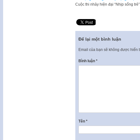
Cuộc thi nhảy hiện đại “Nhịp sống trẻ
Để lại một bình luận
Email của bạn sẽ không được hiển t
Bình luận
*
Tên
*