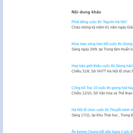
Nội dung khác
Phát động cuộc thi “Người Hà Nội”
​Chào mừng kỷ niệm 61 năm ngày Giả
Khai mạc vòng bán kết cuộc thi Giọn
Sáng ngày 29/9, tại Trung tâm Huấn l
Họp báo giới thiệu cuộc thi Giọng há
Chiều 31/8, Sở VHTT Hà Nội tổ chức h
Công bố Top 10 cuộc thi giọng hát h
Chiều 12/10, Sở Văn hóa và Thể thao
Hà Nội tổ chức cuộc thi Thuyết minh v
​Sáng 17/11, tại Khu Thái học , Trun
Ấn tượng Chung kết xếp hạng Cuộc thi