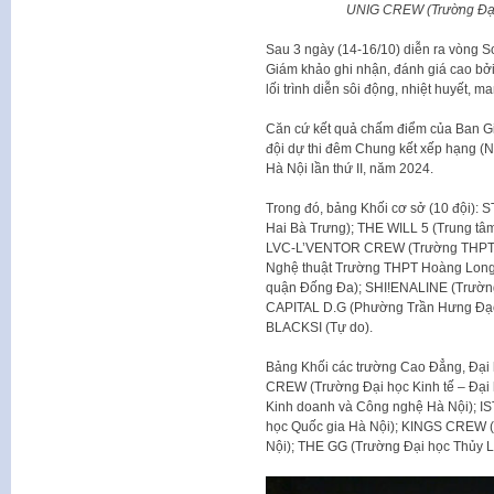
UNIG CREW (Trường Đại
Sau 3 ngày (14-16/10) diễn ra vòng S
Giám khảo ghi nhận, đánh giá cao bởi
lối trình diễn sôi động, nhiệt huyết,
Căn cứ kết quả chấm điểm của Ban Gi
đội dự thi đêm Chung kết xếp hạng (Nh
Hà Nội lần thứ II, năm 2024.
Trong đó, bảng Khối cơ sở (10 đội): 
Hai Bà Trưng); THE WILL 5 (Trung tâm
LVC-L’VENTOR CREW (Trường THPT Lý
Nghệ thuật Trường THPT Hoàng Long
quận Đống Đa); SHI!ENALINE (Trường
CAPITAL D.G (Phường Trần Hưng Đạo,
BLACKSI (Tự do).
Bảng Khối các trường Cao Đẳng, Đại 
CREW (Trường Đại học Kinh tế – Đại
Kinh doanh và Công nghệ Hà Nội); 
học Quốc gia Hà Nội); KINGS CREW (
Nội); THE GG (Trường Đại học Thủy L