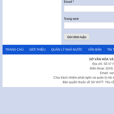
Email
*
Trang web
TRANG CHỦ
GIỚI THIỆU
QUẢN LÝ NHÀ NƯỚC
VĂN BẢN
TIN 
SỞ VĂN HÓA VÀ
Địa chỉ: Số 47
Điện thoại: (024
Email: va
Chịu trách nhiệm phát ngôn và quản lý nộ
Bản quyền thuộc về Sở VHTT. Yêu cầu 