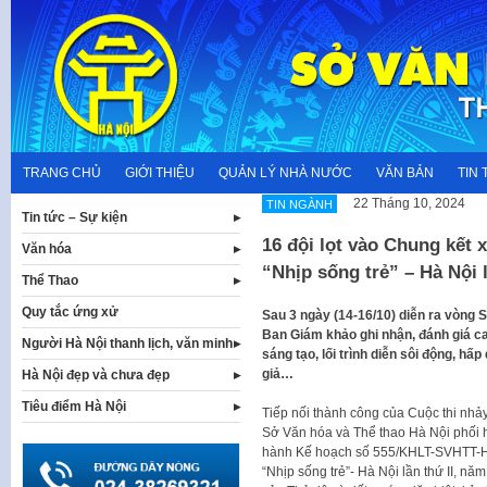
Skip
to
content
TRANG CHỦ
GIỚI THIỆU
QUẢN LÝ NHÀ NƯỚC
VĂN BẢN
TIN 
22 Tháng 10, 2024
TIN NGÀNH
Tin tức – Sự kiện
16 đội lọt vào Chung kết 
Văn hóa
“Nhịp sống trẻ” – Hà Nội 
Thể Thao
Quy tắc ứng xử
Sau 3 ngày (14-16/10) diễn ra vòng 
Ban Giám khảo ghi nhận, đánh giá ca
Người Hà Nội thanh lịch, văn minh
sáng tạo, lối trình diễn sôi động, 
giả…
Hà Nội đẹp và chưa đẹp
Tiêu điểm Hà Nội
Tiếp nối thành công của Cuộc thi nhảy 
Sở Văn hóa và Thể thao Hà Nội phối 
hành Kế hoạch số 555/KHLT-SVHTT-HS
“Nhịp sống trẻ”- Hà Nội lần thứ II, n