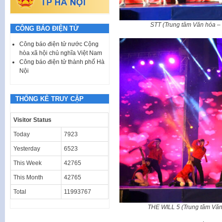
STT (Trung tâm Văn hóa – 
CÔNG BÁO ĐIỆN TỬ
Công báo điện tử nước Cộng
hòa xã hội chủ nghĩa Việt Nam
Công báo điện tử thành phố Hà
Nội
THỐNG KÊ TRUY CẬP
Visitor Status
Today
7923
Yesterday
6523
This Week
42765
This Month
42765
Total
11993767
THE WILL 5 (Trung tâm Văn