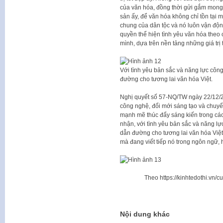
của văn hóa, đồng thời gửi gắm mong 
sản ấy, để văn hóa không chỉ tồn tại 
chung của dân tộc và nó luôn vận động
quyền thể hiện tình yêu văn hóa theo
mình, dựa trên nền tảng những giá trị t
Với tình yêu bản sắc và năng lực côn
đường cho tương lai văn hóa Việt.
Nghị quyết số 57-NQ/TW ngày 22/12/20
công nghệ, đổi mới sáng tạo và chuyể
mạnh mẽ thúc đẩy sáng kiến trong các 
nhận, với tình yêu bản sắc và năng l
dẫn đường cho tương lai văn hóa Việt
mà đang viết tiếp nó trong ngôn ngữ, 
Theo https://kinhtedothi.vn/
Nội dung khác