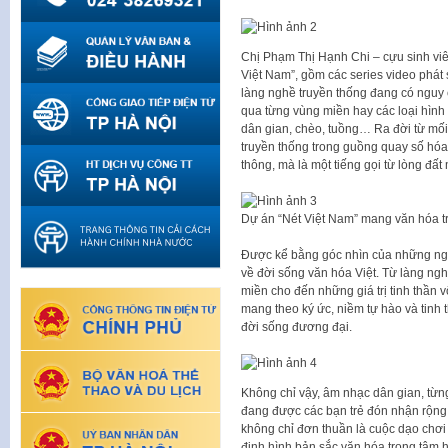
Chị Phạm Thị Hạnh Chi – cựu sinh viê
Việt Nam”, gồm các series video phá
làng nghề truyền thống đang có nguy 
qua từng vùng miền hay các loại hình
dân gian, chèo, tuồng… Ra đời từ mối 
truyền thống trong guồng quay số hóa
thông, mà là một tiếng gọi từ lòng đất 
Dự án “Nét Việt Nam” mang văn hóa t
Được kể bằng góc nhìn của những ngườ
về đời sống văn hóa Việt. Từ làng ngh
miền cho đến những giá trị tinh thần 
mang theo ký ức, niềm tự hào và tinh
đời sống đương đại.
Không chỉ vậy, âm nhạc dân gian, từng
đang được các bạn trẻ đón nhận rộng
không chỉ đơn thuần là cuộc dạo chơi 
định hình bản sắc văn hóa trong tâm h