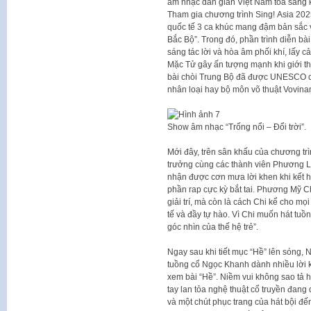
âm nhạc dân gian Việt Nam tỏa sáng k
Tham gia chương trình Sing! Asia 2025
quốc tế 3 ca khúc mang đậm bản sắc vă
Bắc Bộ”. Trong đó, phần trình diễn bà
sáng tác lời và hòa âm phối khí, lấy 
Mặc Tử gây ấn tượng mạnh khi giới th
bài chòi Trung Bộ đã được UNESCO côn
nhân loại hay bộ môn võ thuật Vovinam
Show âm nhạc “Trống nổi – Đổi trời”.
Mới đây, trên sân khấu của chương trìn
trưởng cùng các thành viên Phương Ly
nhận được cơn mưa lời khen khi kết h
phần rap cực kỳ bắt tai. Phương Mỹ Ch
giải trí, mà còn là cách Chi kể cho mọ
tế và đầy tự hào. Vì Chi muốn hát tuồ
góc nhìn của thế hệ trẻ”.
Ngay sau khi tiết mục “Hề” lên sóng
tuồng cổ Ngọc Khanh dành nhiều lời k
xem bài “Hề”. Niềm vui không sao tả 
tay lan tỏa nghệ thuật cổ truyền đang
và một chút phục trang của hát bội đ