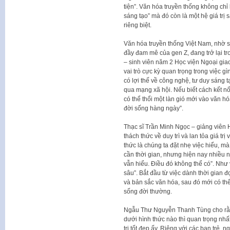
tiện”. Văn hóa truyền thống không chỉ 
sáng tạo” mà đó còn là một hệ giá trị 
riêng biệt.
Văn hóa truyền thống Việt Nam, nhờ 
đầy đam mê của gen Z, đang trở lại t
– sinh viên năm 2 Học viện Ngoại giao 
vai trò cực kỳ quan trọng trong việc g
có lợi thế về công nghệ, tư duy sáng 
qua mạng xã hội. Nếu biết cách kết nối
có thể thổi một làn gió mới vào văn h
đời sống hàng ngày”.
Thạc sĩ Trần Minh Ngọc – giảng viên 
thách thức về duy trì và lan tỏa giá tr
thức là chúng ta đặt nhẹ việc hiểu, mà 
cần thời gian, nhưng hiện nay nhiều n
vẫn hiểu. Điều đó không thể có”. Như 
sâu”. Bắt đầu từ việc dành thời gian đọ
và bản sắc văn hóa, sau đó mới có th
sống đời thường.
Ngẫu Thư Nguyễn Thanh Tùng cho rằng
dưới hình thức nào thì quan trọng nhấ
trị tốt đẹp ấy. Riêng với các bạn trẻ,