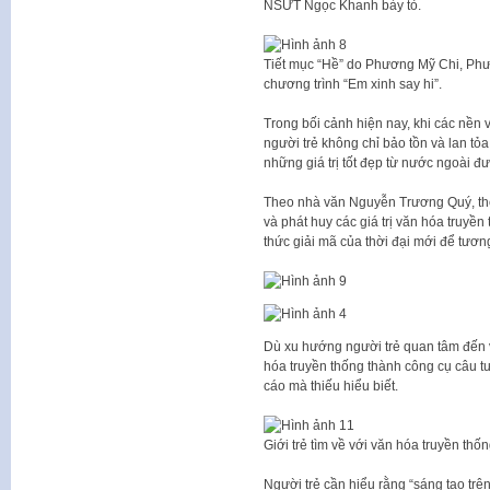
NSƯT Ngọc Khanh bày tỏ.
Tiết mục “Hề” do Phương Mỹ Chi, Phư
chương trình “Em xinh say hi”.
Trong bối cảnh hiện nay, khi các nền v
người trẻ không chỉ bảo tồn và lan tỏa
những giá trị tốt đẹp từ nước ngoài đ
Theo nhà văn Nguyễn Trương Quý, thế h
và phát huy các giá trị văn hóa truyề
thức giải mã của thời đại mới để tương
Dù xu hướng người trẻ quan tâm đến vă
hóa truyền thống thành công cụ câu t
cáo mà thiếu hiểu biết.
Giới trẻ tìm về với văn hóa truyền thốn
Người trẻ cần hiểu rằng “sáng tạo trê