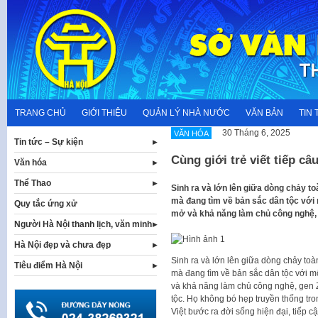
Skip
to
content
TRANG CHỦ
GIỚI THIỆU
QUẢN LÝ NHÀ NƯỚC
VĂN BẢN
TIN 
30 Tháng 6, 2025
VĂN HÓA
Tin tức – Sự kiện
Cùng giới trẻ viết tiếp c
Văn hóa
Thể Thao
Sinh ra và lớn lên giữa dòng chảy to
mà đang tìm về bản sắc dân tộc với 
Quy tắc ứng xử
mở và khả năng làm chủ công nghệ, 
Người Hà Nội thanh lịch, văn minh
Hà Nội đẹp và chưa đẹp
Sinh ra và lớn lên giữa dòng chảy toà
Tiêu điểm Hà Nội
mà đang tìm về bản sắc dân tộc với mộ
và khả năng làm chủ công nghệ, gen Z
tộc. Họ không bó hẹp truyền thống tr
Việt bước ra đời sống hiện đại, tiếp 