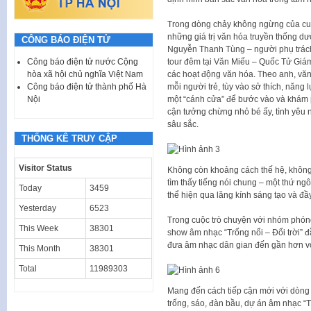
Trong dòng chảy không ngừng của cuộc 
những giá trị văn hóa truyền thống 
CÔNG BÁO ĐIỆN TỬ
Nguyễn Thanh Tùng – người phụ trách 
tour đêm tại Văn Miếu – Quốc Tử Giám
Công báo điện tử nước Cộng
các hoạt động văn hóa. Theo anh, vă
hòa xã hội chủ nghĩa Việt Nam
mỗi người trẻ, tùy vào sở thích, năng 
Công báo điện tử thành phố Hà
một “cánh cửa” để bước vào và khám p
Nội
cận tưởng chừng nhỏ bé ấy, tình yêu 
sâu sắc.
THỐNG KÊ TRUY CẬP
Visitor Status
Không còn khoảng cách thế hệ, không c
tìm thấy tiếng nói chung – một thứ ng
Today
3459
thể hiện qua lăng kính sáng tạo và đầy 
Yesterday
6523
Trong cuộc trò chuyện với nhóm phón
This Week
38301
show âm nhạc “Trống nổi – Đổi trời” 
đưa âm nhạc dân gian đến gần hơn vớ
This Month
38301
Total
11989303
Mang đến cách tiếp cận mới với dòng 
trống, sáo, đàn bầu, dự án âm nhạc “T