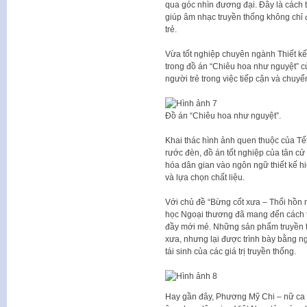
qua góc nhìn đương đại. Đây là cách t
giúp âm nhạc truyền thống không chỉ 
trẻ.
Vừa tốt nghiệp chuyên ngành Thiết kế 
trong đồ án “Chiêu hoa như nguyệt” củ
người trẻ trong việc tiếp cận và chuy
Đồ án “Chiêu hoa như nguyệt”.
Khai thác hình ảnh quen thuộc của Tế
rước đèn, đồ án tốt nghiệp của tân c
hóa dân gian vào ngôn ngữ thiết kế hiệ
và lựa chọn chất liệu.
Với chủ đề “Bừng cốt xưa – Thổi hồn n
học Ngoại thương đã mang đến cách t
đầy mới mẻ. Những sản phẩm truyền t
xưa, nhưng lại được trình bày bằng ng
tái sinh của các giá trị truyền thống.
Hay gần đây, Phương Mỹ Chi – nữ ca s