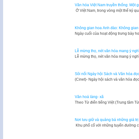
Văn hóa Việt Nam truyền thống: Một g
​ Ở Việt Nam, trong vòng một thế kỷ q
Không gian hoa Anh đào: Không gian 
Ngày cuối của hoạt động trưng bày h
Lễ mừng thọ, nét văn hóa mang ý ngh
Lễ mừng thọ, nét văn hóa mang ý ng
Sôi nổi Ngày hội Sách và Văn hóa đọ
​(Cinet)- Ngày hội sách và văn hóa đ
Văn hoá làng- xã
​Theo Từ điển tiếng Việt (Trung tâm T
Nơi lưu giữ và quảng bá những giá tr
Khu phố cổ với những tuyến đường c