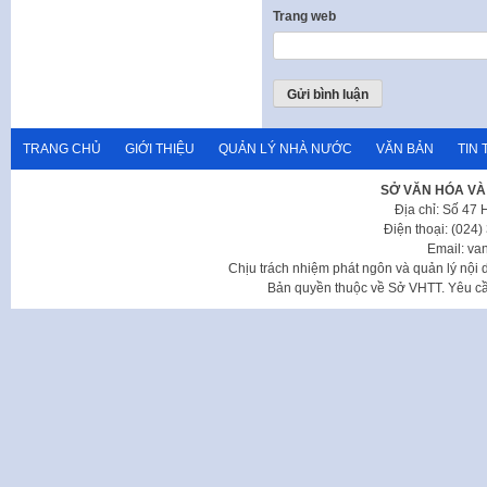
Trang web
TRANG CHỦ
GIỚI THIỆU
QUẢN LÝ NHÀ NƯỚC
VĂN BẢN
TIN 
SỞ VĂN HÓA VÀ
Địa chỉ: Số 47
Điện thoại: (024
Email: va
Chịu trách nhiệm phát ngôn và quản lý nộ
Bản quyền thuộc về Sở VHTT. Yêu cầu 