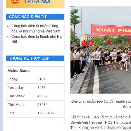
CÔNG BÁO ĐIỆN TỬ
Công báo điện tử nước Cộng
hòa xã hội chủ nghĩa Việt Nam
Công báo điện tử thành phố Hà
Nội
THỐNG KÊ TRUY CẬP
Visitor Status
Today
5184
Yesterday
8438
This Week
43862
Giải chạy nhằm tiếp tục đẩy mạnh cu
This Month
57484
Bác 
Total
12008486
Kết thúc Giải, Ban Tổ chức đã trao gi
Quỳnh Anh (Trường THCS Tiến Xuân)
Tiến Xuân); nữ vô địch thuộc về Ng