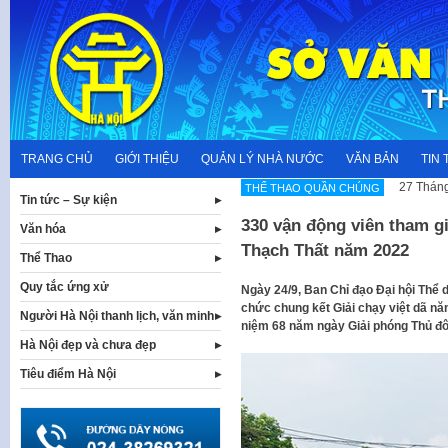
Skip
to
content
TRANG CHỦ
GIỚI THIỆU
QUẢN LÝ NHÀ NƯỚC
VĂN BẢN
TIN 
27 Tháng
THỂ THAO QUẦN CHÚNG
Tin tức – Sự kiện
330 vận động viên tham gi
Văn hóa
Thạch Thất năm 2022
Thể Thao
Quy tắc ứng xử
Ngày 24/9, Ban Chỉ đạo Đại hội Thể d
chức chung kết Giải chạy việt dã nă
Người Hà Nội thanh lịch, văn minh
niệm 68 năm ngày Giải phóng Thủ đô 
Hà Nội đẹp và chưa đẹp
Tiêu điểm Hà Nội