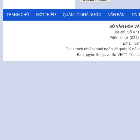
TRANG CHỦ
GIỚI THIỆU
QUẢN LÝ NHÀ NƯỚC
VĂN BẢN
TIN 
SỞ VĂN HÓA VÀ
Địa chỉ: Số 47
Điện thoại: (024
Email: va
Chịu trách nhiệm phát ngôn và quản lý nộ
Bản quyền thuộc về Sở VHTT. Yêu cầu 