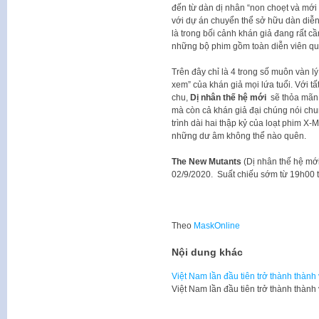
đến từ dàn dị nhân “non choẹt và mới 
với dự án chuyển thể sở hữu dàn diễn 
là trong bối cảnh khán giả đang rất c
những bộ phim gồm toàn diễn viên qu
Trên đây chỉ là 4 trong số muôn vàn l
xem” của khán giả mọi lứa tuổi. Với t
chu,
Dị nhân thế hệ mới
sẽ thỏa mãn 
mà còn cả khán giả đại chúng nói chun
trình dài hai thập kỷ của loạt phim X-
những dư âm không thể nào quên.
The New Mutants
(Dị nhân thế hệ mới
02/9/2020. Suất chiếu sớm từ 19h00 t
Theo
MaskOnline
Nội dung khác
Việt Nam lần đầu tiên trở thành thành 
Việt Nam lần đầu tiên trở thành thành