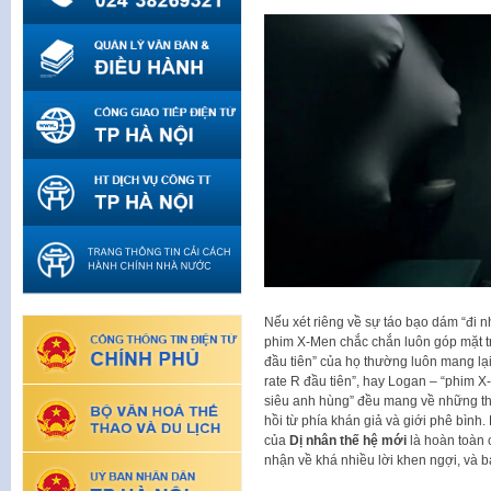
Nếu xét riêng về sự táo bạo dám “đi
phim X-Men chắc chắn luôn góp mặt t
đầu tiên” của họ thường luôn mang lạ
rate R đầu tiên”, hay Logan – “phim X-
siêu anh hùng” đều mang về những th
hồi từ phía khán giả và giới phê bình
của
Dị nhân thế hệ mới
là hoàn toàn c
nhận về khá nhiều lời khen ngợi, và bả