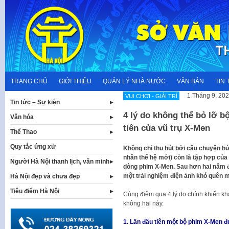
Skip
to
content
TRANG CHỦ
GIỚI THIỆU
QUẢN LÝ NHÀ NƯỚC
VĂN BẢN
TIN 
1 Tháng 9, 20
VUI CHƠI - GIẢI TRÍ
Tin tức – Sự kiện
4 lý do không thể bỏ lỡ b
Văn hóa
tiên của vũ trụ X-Men
Thể Thao
Quy tắc ứng xử
Không chỉ thu hút bởi câu chuyện hứ
nhân thế hệ mới) còn là tập hợp của 
Người Hà Nội thanh lịch, văn minh
dòng phim X-Men. Sau hơn hai năm đ
một trải nghiệm điện ảnh khó quên m
Hà Nội đẹp và chưa đẹp
Tiêu điểm Hà Nội
Cùng điểm qua 4 lý do chính khiến kh
không hai này.
1. Lần đầu tiên một bộ phim X-Men đ