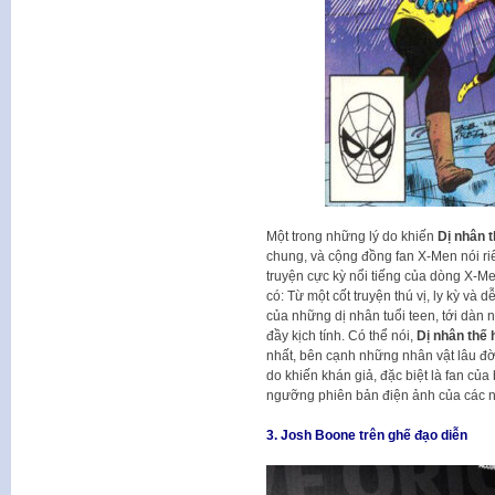
Một trong những lý do khiến
Dị nhân 
chung, và cộng đồng fan X-Men nói ri
truyện cực kỳ nổi tiếng của dòng X-M
có: Từ một cốt truyện thú vị, ly kỳ và
của những dị nhân tuổi teen, tới dàn n
đầy kịch tính. Có thể nói,
Dị nhân thế
nhất, bên cạnh những nhân vật lâu đờ
do khiến khán giả, đặc biệt là fan củ
ngưỡng phiên bản điện ảnh của các 
3. Josh Boone trên ghế đạo diễn