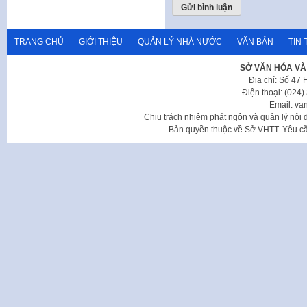
TRANG CHỦ
GIỚI THIỆU
QUẢN LÝ NHÀ NƯỚC
VĂN BẢN
TIN 
SỞ VĂN HÓA VÀ
Địa chỉ: Số 47
Điện thoại: (024
Email: va
Chịu trách nhiệm phát ngôn và quản lý nộ
Bản quyền thuộc về Sở VHTT. Yêu cầu 