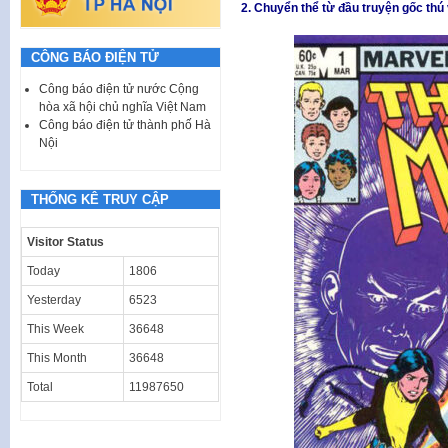
2. Chuyển thể từ đầu truyện gốc thú 
CÔNG BÁO ĐIỆN TỬ
Công báo điện tử nước Cộng
hòa xã hội chủ nghĩa Việt Nam
Công báo điện tử thành phố Hà
Nội
THỐNG KÊ TRUY CẬP
Visitor Status
Today
1806
Yesterday
6523
This Week
36648
This Month
36648
Total
11987650