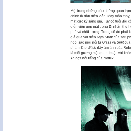
Một trong những bảo chứng quan trọn
chính là dàn diễn viên. May mắn thay,
mặt cực kỳ sáng giá. Tuy có tuổi đời cò
diễn viên góp mặt trong
Dị nhân thế 
phú và chất lượng. Trong số đó phải 
giả qua vai diễn Arya Stark của seri 
ngôi sao mới nổi từ
Glass
và
Split
của 
phẩm
The Witch
đầy ám ảnh của Rober
là một gương mặt quen thuộc với khán
Things
nổi tiếng của Netflix.