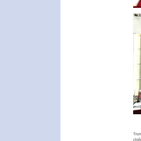
Trưn
chiế