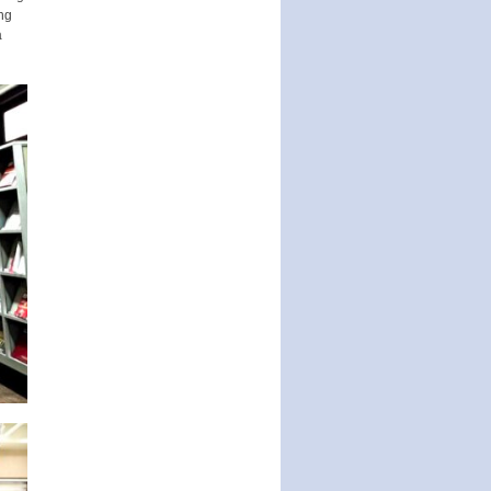
30/12/2022 của Chính…
ng
à
Sửa đổi, bổ sung một số điều
của Thông tư số 320/2016/TT-
BTC của Bộ trưởng Bộ Tài…
Quy định về quản lý website
thương mại điện tử
Nghị quyết quy định điều kiện,
thủ tục tặng, thu hồi danh hiệu
"Công dân danh dự…
Nghị quyết quy định một số
chính sách thúc đẩy nghiên cứu
khoa học, phát triển công…
Nghị quyết công bố Nghị quyết
quy phạm pháp luật của HĐND
Thành phố triển khai thi…
Nghị quyết ban hành quy chế
tiếp công dân của Thường trực
HĐND, đại biểu HĐND thành…
Nghị quyết về một số chính sách
ưu đãi, hỗ trợ phát triển hạ tầng,