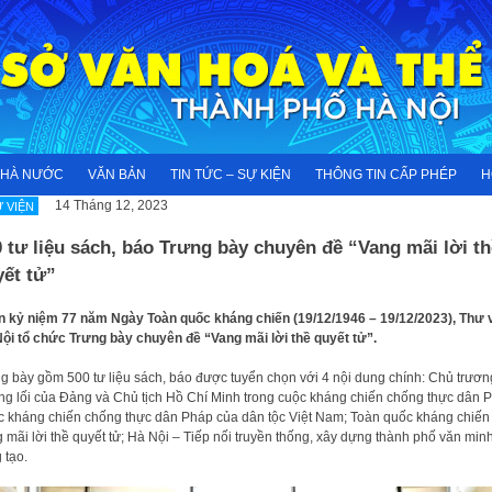
NHÀ NƯỚC
VĂN BẢN
TIN TỨC – SỰ KIỆN
THÔNG TIN CẤP PHÉP
H
14 Tháng 12, 2023
 VIỆN
 tư liệu sách, báo Trưng bày chuyên đề “Vang mãi lời th
yết tử”
 kỷ niệm 77 năm Ngày Toàn quốc kháng chiến (19/12/1946 – 19/12/2023), Thư 
ội tổ chức Trưng bày chuyên đề “Vang mãi lời thề quyết tử”.
g bày gồm 500 tư liệu sách, báo được tuyển chọn với 4 nội dung chính: Chủ trươn
g lối của Đảng và Chủ tịch Hồ Chí Minh trong cuộc kháng chiến chống thực dân 
 kháng chiến chống thực dân Pháp của dân tộc Việt Nam; Toàn quốc kháng chiến
 mãi lời thề quyết tử; Hà Nội – Tiếp nối truyền thống, xây dựng thành phố văn minh
 tạo.