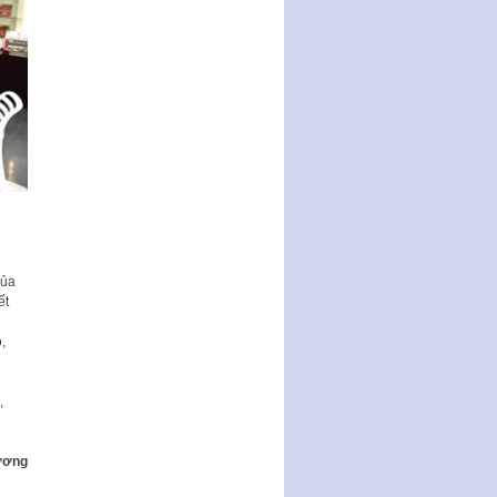
của
ết
,
,
ương