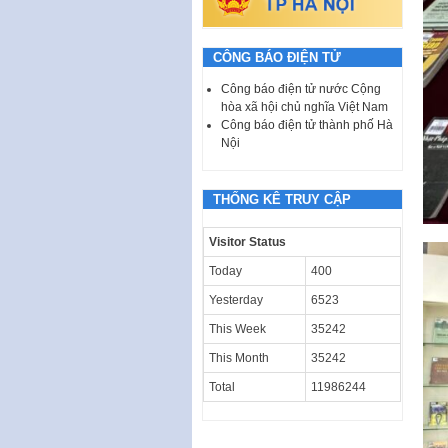
CÔNG BÁO ĐIỆN TỬ
Công báo điện tử nước Cộng
hòa xã hội chủ nghĩa Việt Nam
Công báo điện tử thành phố Hà
Nội
THỐNG KÊ TRUY CẬP
Visitor Status
Today
400
Yesterday
6523
This Week
35242
This Month
35242
Total
11986244