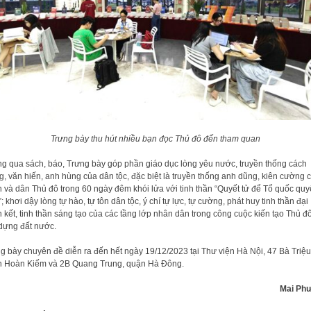
Trưng bày thu hút nhiều bạn đọc Thủ đô đến tham quan
g qua sách, báo, Trưng bày góp phần giáo dục lòng yêu nước, truyền thống cách
, văn hiến, anh hùng của dân tộc, đặc biệt là truyền thống anh dũng, kiên cường 
 và dân Thủ đô trong 60 ngày đêm khói lửa với tinh thần “Quyết tử để Tổ quốc quy
”; khơi dậy lòng tự hào, tự tôn dân tộc, ý chí tự lực, tự cường, phát huy tinh thần đại
 kết, tinh thần sáng tạo của các tầng lớp nhân dân trong công cuộc kiến tạo Thủ đô
dựng đất nước.
g bày chuyên đề diễn ra đến hết ngày 19/12/2023 tại Thư viện Hà Nội, 47 Bà Triệu
 Hoàn Kiếm và 2B Quang Trung, quận Hà Đông.
Mai Ph