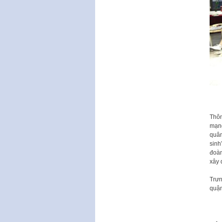
Thôn
mạng
quân
sinh
đoàn
xây 
Trưn
quận