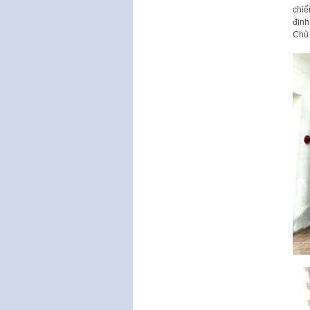
chiế
định
Chủ 