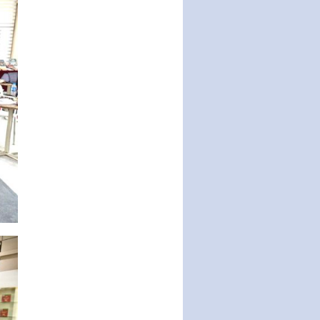
tổ chức…
Nghị quyết quy định một số nội
dung và định mức chi quản lý
hoạt động khoa…
Quy định mức tiền phạt đối với
một số hành vi vi phạm hành
chính trong lĩnh…
Phê duyệt Chương trình phát
triển kinh tế số và xã hội số giai
đoạn 2026 -…
Quy định về tổ chức, hoạt động
của thôn, tổ dân phố và chế độ,
chính sách…