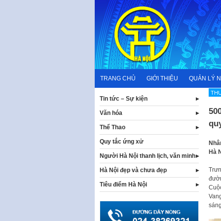
Skip
to
content
TRANG CHỦ
GIỚI THIỆU
QUẢN LÝ 
THƯ
Tin tức – Sự kiện
500
Văn hóa
qu
Thể Thao
Quy tắc ứng xử
Nhân
Hà N
Người Hà Nội thanh lịch, văn minh
Trưn
Hà Nội đẹp và chưa đẹp
đườn
Tiêu điểm Hà Nội
Cuộc
Vang
sáng