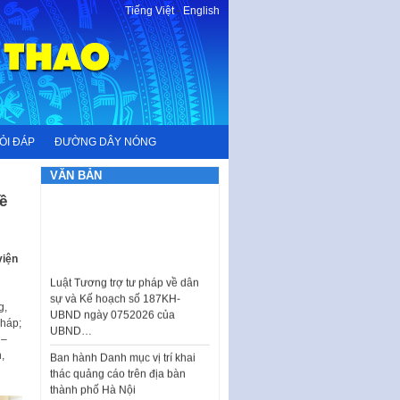
Tiếng Việt
-
English
ỎI ĐÁP
ĐƯỜNG DÂY NÓNG
VĂN BẢN
ề
Luật Tương trợ tư pháp về dân
viện
sự và Kế hoạch số 187KH-
UBND ngày 0752026 của
UBND…
g,
Ban hành Danh mục vị trí khai
Pháp;
thác quảng cáo trên địa bàn
 –
thành phố Hà Nội
,
Kế hoạch Tổ chức Cuộc thi
chính luận về bảo vệ nền tảng tư