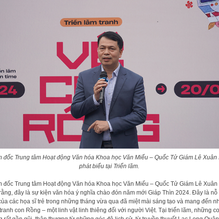
 đốc Trung tâm Hoạt động Văn hóa Khoa học Văn Miếu – Quốc Tử Giám Lê Xuân
phát biểu tại Triển lãm.
 đốc Trung tâm Hoạt động Văn hóa Khoa học Văn Miếu – Quốc Tử Giám Lê Xuân
rằng, đây là sự kiện văn hóa ý nghĩa chào đón năm mới Giáp Thìn 2024. Đây là nỗ 
của các họa sĩ trẻ trong những tháng vừa qua đã miệt mài sáng tạo và mang đến 
tranh con Rồng – một linh vật linh thiêng đối với người Việt. Tại triển lãm, những c