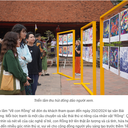
Triển lãm thu hút đông đảo người xem.
n lãm “Vẽ con Rồng” sẽ đón du khách tham quan đến ngày 20/2/2024 tại sân Bái
g. Mỗi bức tranh là một câu chuyện và sắc thái thú vị riêng của nhân vật “Rồng”. 
nhìn và nét vẽ của các nghệ sĩ trẻ, con Rồng trở lên thật ấn tượng và cá tính, hứa 
đến nhiều góc nhìn thú vị, vui vẻ cho cộng đồng người yêu sáng tạo trước thềm Tế