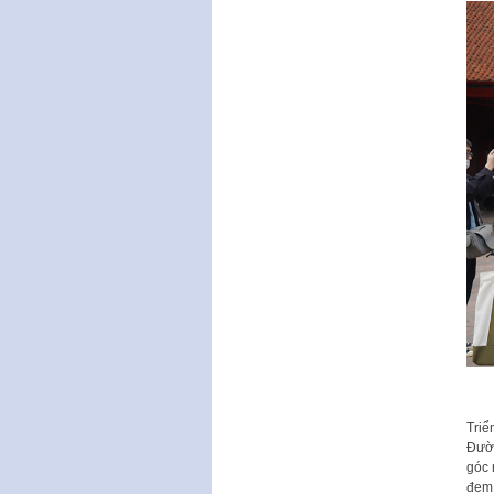
Triể
Đườn
góc 
đem 