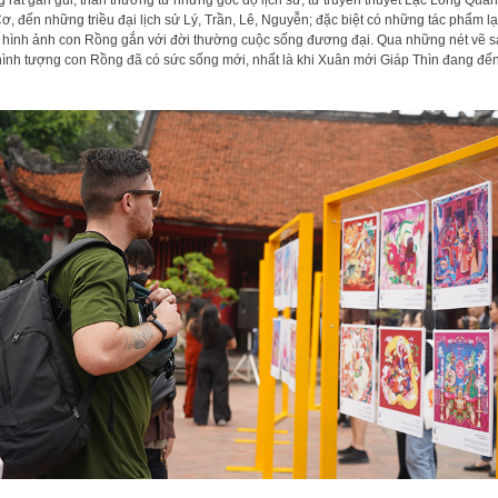
 rất gần gũi, thân thương từ những góc độ lịch sử, từ truyền thuyết Lạc Long Quân
ơ, đến những triều đại lịch sử Lý, Trần, Lê, Nguyễn; đặc biệt có những tác phẩm lạ
 hình ảnh con Rồng gắn với đời thường cuộc sống đương đại. Qua những nét vẽ 
hình tượng con Rồng đã có sức sống mới, nhất là khi Xuân mới Giáp Thìn đang đế