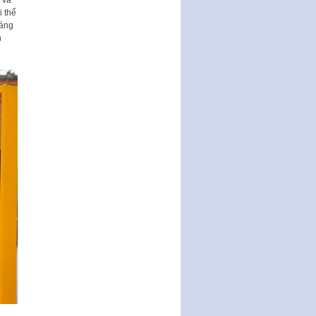
 và
i thể
sáng
n