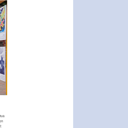
Qua
hẹn
t