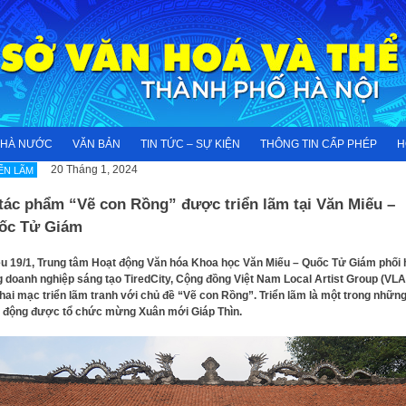
NHÀ NƯỚC
VĂN BẢN
TIN TỨC – SỰ KIỆN
THÔNG TIN CẤP PHÉP
H
20 Tháng 1, 2024
ỂN LÃM
tác phẩm “Vẽ con Rồng” được triển lãm tại Văn Miếu –
ốc Tử Giám
u 19/1, Trung tâm Hoạt động Văn hóa Khoa học Văn Miếu – Quốc Tử Giám phối
 doanh nghiệp sáng tạo TiredCity, Cộng đồng Việt Nam Local Artist Group (VL
hai mạc triển lãm tranh với chủ đề “Vẽ con Rồng”. Triển lãm là một trong nhữn
 động được tổ chức mừng Xuân mới Giáp Thìn.