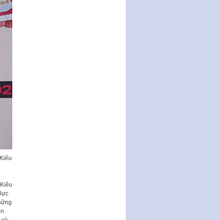
Quy định mức tiền phạt đối với
một số hành vi vi phạm hành
chính trong lĩnh…
Phê duyệt Chương trình phát
triển kinh tế số và xã hội số giai
đoạn 2026 -…
Quy định về tổ chức, hoạt động
của thôn, tổ dân phố và chế độ,
chính sách…
 Kiêu
 Kiêu
lực
những
on