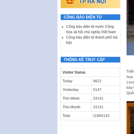
CÔNG BÁO ĐIỆN TỬ
Công báo điện tử nước Cộng
hòa xã hội chủ nghĩa Việt Nam
Công báo điện tử thành phố Hà
Nội
THỐNG KÊ TRUY CẬP
Triể
Visitor Status
họa 
Today
4822
Loca
bày 
Yesterday
5147
Quốc
This Week
33141
This Month
33141
Total
11984143