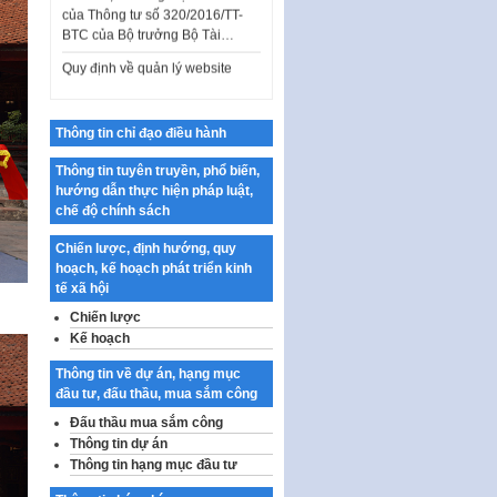
Quy định về quản lý website
thương mại điện tử
Nghị quyết quy định điều kiện,
thủ tục tặng, thu hồi danh hiệu
"Công dân danh dự…
Thông tin chỉ đạo điều hành
Nghị quyết quy định một số
chính sách thúc đẩy nghiên cứu
Thông tin tuyên truyền, phổ biến,
khoa học, phát triển công…
hướng dẫn thực hiện pháp luật,
chế độ chính sách
Nghị quyết công bố Nghị quyết
quy phạm pháp luật của HĐND
Chiến lược, định hướng, quy
Thành phố triển khai thi…
hoạch, kế hoạch phát triển kinh
Nghị quyết ban hành quy chế
tế xã hội
tiếp công dân của Thường trực
Chiến lược
HĐND, đại biểu HĐND thành…
Kế hoạch
Nghị quyết về một số chính sách
Thông tin về dự án, hạng mục
ưu đãi, hỗ trợ phát triển hạ tầng,
đầu tư, đấu thầu, mua sắm công
tổ chức…
Đấu thầu mua sắm công
Nghị quyết quy định một số nội
Thông tin dự án
dung và định mức chi quản lý
Thông tin hạng mục đầu tư
hoạt động khoa…