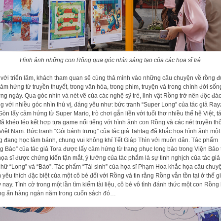
Hình ảnh những con Rồng qua góc nhìn sáng tạo của các họa sĩ trẻ
với triển lãm, khách tham quan sẽ cùng thả mình vào những câu chuyện về rồng 
cảm hứng từ truyền thuyết, trong văn hóa, trong phim, truyện và trong chính đời sốn
ng ngày. Qua góc nhìn và nét vẽ của các nghệ sỹ trẻ, linh vật Rồng trở nên độc đáo
g với nhiều góc nhìn thú vị, đáng yêu như: bức tranh “Super Long” của tác giả Ray
Gòn lấy cảm hứng từ Super Mario, trò chơi gắn liền với tuổi thơ nhiều thế hệ Việt, t
đã khéo léo kết hợp tựa game nổi tiếng với hình ảnh con Rồng và các nét truyền th
Việt Nam. Bức tranh “Gói bánh trưng” của tác giả Tahtag đã khắc họa hình ảnh một
 đang học làm bánh, chung vui không khí Tết Giáp Thìn với muôn dân. Tác phẩm
g Bào” của tác giả Tora được lấy cảm hứng từ trang phục long bào trong Viện Bảo
ọa sĩ được chứng kiến tận mắt, ý tưởng của tác phẩm là sự tinh nghịch của tác giả
chữ “Long” và “Bào”. Tác phẩm “Tái sinh” của họa sĩ Phạm Hoa khắc họa câu chuy
 yêu thích đặc biệt của một cô bé đối với Rồng và tin rằng Rồng vẫn tồn tại ở thế g
 nay. Tình cờ trong một lần tìm kiếm tài liệu, cô bé vô tình đánh thức một con Rồng 
g ấn hàng ngàn năm trong cuốn sách đó…