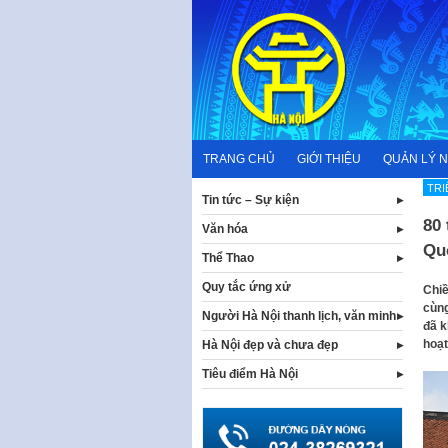
Skip
to
content
TRANG CHỦ
GIỚI THIỆU
QUẢN LÝ 
TRI
Tin tức – Sự kiện
80 
Văn hóa
Qu
Thể Thao
Quy tắc ứng xử
Chiề
cùng
Người Hà Nội thanh lịch, văn minh
đã k
hoạt
Hà Nội đẹp và chưa đẹp
Tiêu điểm Hà Nội