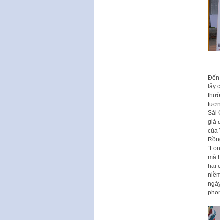
Đến 
lấy 
thườ
tượn
Sài 
giả 
của 
Rồng
“Lon
mà h
hai 
niềm
ngày
phon