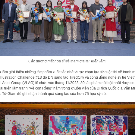
Các gương mặt họa sĩ trẻ tham gia tại Triển lãm.
n lãm giới thiệu những tác phẩm xuất sắc nhất được chọn lựa từ cuộc thi vẽ tranh 
Illustration Challenge #13 do DN sáng tạo TiredCity và cộng đồng nghệ sỹ trẻ Vie
l Artist Group (VLAG) tổ chức vào tháng 11/2023. 80 tác phẩm nổi bật nhất được t
tại triển lãm tranh “Vẽ con Rồng” nằm trong khuôn viên của Di tích Quốc gia Văn M
 Tử Giám để ghi nhận thành quả sáng tạo của hơn 75 họa sỹ trẻ.