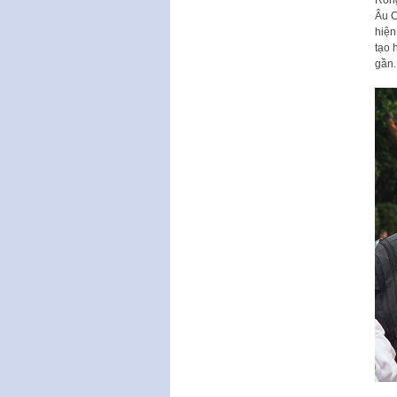
Rồng
Âu C
hiện
tạo 
gần.