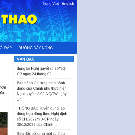
Tiếng Việt
-
English
Quy định về nghiên cứu, ứng
dụng khoa học, công nghệ, đổi
mới sáng tạo và chuyển…
Quy định chi tiết và hướng dẫn
thi hành một số điều của Luật Lý
lịch tư…
ỎI ĐÁP
ĐƯỜNG DÂY NÓNG
Sửa đổi, bổ sung một số nội
dung tại Nghị quyết số 30/NQ-
VĂN BẢN
CP ngày 24 tháng 02…
Ban hành Chương trình hành
động của Chính phủ thực hiện
Nghị quyết số 02-NQ/TW ngày
17…
 hợp
AG)
THÔNG BÁO Tuyển dụng lao
g
động hợp đồng theo Nghị định
số 111/2022/NĐ-CP ngày
30/12/2022 của Chính…
Sửa đổi, bổ sung một số điều
của Thông tư số 320/2016/TT-
BTC của Bộ trưởng Bộ Tài…