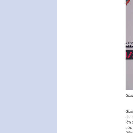
Giám
Giám
cho 
lớn 
bức 