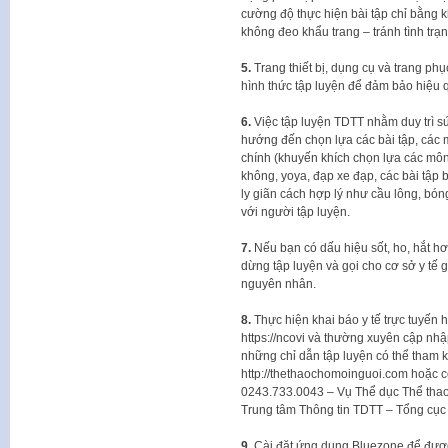
cường độ thực hiện bài tập chỉ bằng
không đeo khẩu trang – tránh tình trạn
5.
Trang thiết bị, dụng cụ và trang ph
hình thức tập luyện để đảm bảo hiệu 
6.
Việc tập luyện TDTT nhằm duy trì s
hướng đến chọn lựa các bài tập, các 
chính (khuyến khích chọn lựa các môn 
không, yoya, đạp xe đạp, các bài tập 
ly giãn cách hợp lý như cầu lông, bó
với người tập luyện.
7.
Nếu bạn có dấu hiệu sốt, ho, hắt hơi
dừng tập luyện và gọi cho cơ sở y tế
nguyên nhân.
8.
Thực hiện khai báo y tế trực tuyến h
https://ncovi và thường xuyên cập nhậ
những chỉ dẫn tập luyện có thể tham khả
http://thethaochomoinguoi.com hoặc có
0243.733.0043 – Vụ Thể dục Thể tha
Trung tâm Thông tin TDTT – Tổng cục
9.
Cài đặt ứng dụng Bluezone để đượ