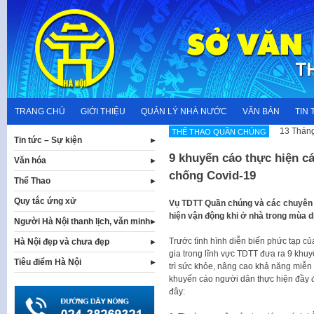
Skip
to
content
TRANG CHỦ
GIỚI THIỆU
QUẢN LÝ NHÀ NƯỚC
VĂN BẢN
TIN 
13 Tháng
THỂ THAO QUẦN CHÚNG
Tin tức – Sự kiện
9 khuyến cáo thực hiện c
Văn hóa
chống Covid-19
Thể Thao
Quy tắc ứng xử
Vụ TDTT Quần chúng và các chuyên g
hiện vận động khi ở nhà trong mùa dị
Người Hà Nội thanh lịch, văn minh
Trước tình hình diễn biến phức tạp 
Hà Nội đẹp và chưa đẹp
gia trong lĩnh vực TDTT đưa ra 9 khuy
Tiêu điểm Hà Nội
trì sức khỏe, nâng cao khả năng miễn
khuyến cáo người dân thực hiện đầy đ
đây: