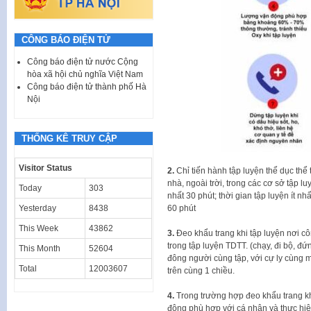
CÔNG BÁO ĐIỆN TỬ
Công báo điện tử nước Cộng
hòa xã hội chủ nghĩa Việt Nam
Công báo điện tử thành phố Hà
Nội
THỐNG KÊ TRUY CẬP
Visitor Status
2.
Chỉ tiến hành tập luyện thể dục thể
nhà, ngoài trời, trong các cơ sở tập lu
Today
303
nhất 30 phút; thời gian tập luyện ít nh
60 phút
Yesterday
8438
This Week
43862
3.
Đeo khẩu trang khi tập luyện nơi cô
trong tập luyện TDTT. (chạy, đi bộ, đứ
This Month
52604
đông người cùng tập, với cự ly cùng mộ
Total
12003607
trên cùng 1 chiều.
4.
Trong trường hợp đeo khẩu trang khi
động phù hợp với cá nhân và thực hiện