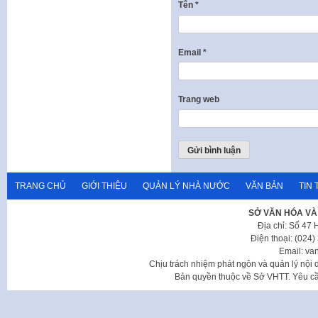
Tên
*
Email
*
Trang web
TRANG CHỦ
GIỚI THIỆU
QUẢN LÝ NHÀ NƯỚC
VĂN BẢN
TIN 
SỞ VĂN HÓA VÀ
Địa chỉ: Số 47
Điện thoại: (024
Email: va
Chịu trách nhiệm phát ngôn và quản lý nộ
Bản quyền thuộc về Sở VHTT. Yêu cầu 