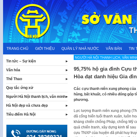
Skip
to
content
TRANG CHỦ
GIỚI THIỆU
QUẢN LÝ NHÀ NƯỚC
VĂN BẢN
TIN 
NGƯỜI HÀ NỘI THANH LỊCH, VĂN MIN
Tin tức – Sự kiện
95,75% hộ gia đình Cựu 
Văn hóa
Hòa đạt danh hiệu Gia đì
Thể Thao
Quy tắc ứng xử
Các cựu thanh niên xung phong của
hùng, bất khuất, có nhiều đóng góp tí
Người Hà Nội thanh lịch, văn minh
phương.
Hà Nội đẹp và chưa đẹp
Lực lượng thanh niên xung phong (TN
Tiêu điểm Hà Nội
đã cống hiến tuổi thanh xuân, luôn ho
kháng chiến chống Pháp, chống Mỹ cứ
quả chiến tranh, xây dựng kinh tế sa
cựu TNXP của huyện đã phát huy truy