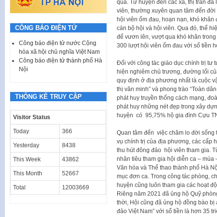
quả. Từ huyện đến các xã, thị trấn đã
viên, thường xuyên quan tâm đến đời s
hội viên ốm đau, hoạn nạn, khó khăn
CÔNG BÁO ĐIỆN TỬ
cán bộ hội và hội viên. Qua đó, thể hi
để vươn lên, vượt qua khó khăn trong
Công báo điện tử nước Cộng
300 lượt hội viên ốm đau với số tiền h
hòa xã hội chủ nghĩa Việt Nam
Công báo điện tử thành phố Hà
Đối với công tác giáo dục chính trị tư 
Nội
hiện nghiêm chủ trương, đường lối củ
quy định ở địa phương nhất là cuộc v
thị văn minh” và phong trào “Toàn dân
THỐNG KÊ TRUY CẬP
phát huy truyền thống cách mạng, đoàn k
phát huy những nét đẹp trong xây dựn
huyện có 95,75% hộ gia đình Cựu TN
Visitor Status
Today
366
Quan tâm đến việc chăm lo đời sống t
vụ chính trị của địa phương, các cấp 
Yesterday
8438
thu hút đông đảo hội viên tham gia. T
nhân tiêu tham gia hội diễn ca – m
This Week
43862
Văn hóa và Thể thao thành phố Hà Nội t
This Month
52667
mục đơn ca. Trong công tác phòng, c
huyện cũng luôn tham gia các hoạt độ
Total
12003669
Riêng năm 2021 đã ủng hộ Quỹ phòng
thời, Hội cũng đã ủng hộ đồng bào bị 
đảo Việt Nam” với số tiền là hơn 35 tr