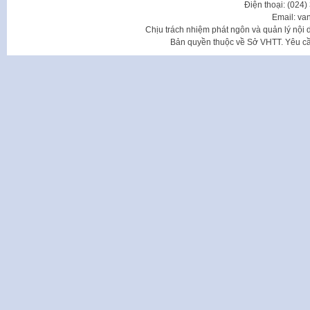
Điện thoại: (024
Email: va
Chịu trách nhiệm phát ngôn và quản lý nộ
Bản quyền thuộc về Sở VHTT. Yêu cầu 