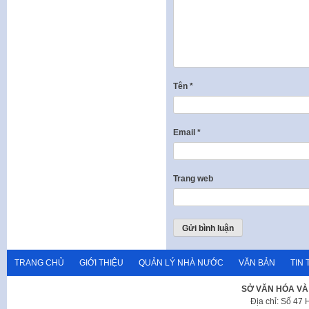
Tên
*
Email
*
Trang web
TRANG CHỦ
GIỚI THIỆU
QUẢN LÝ NHÀ NƯỚC
VĂN BẢN
TIN 
SỞ VĂN HÓA VÀ
Địa chỉ: Số 47