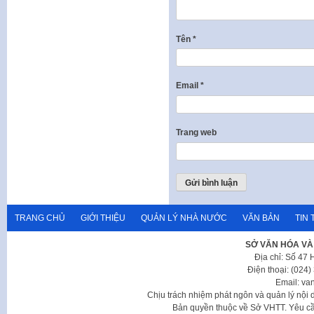
Tên
*
Email
*
Trang web
TRANG CHỦ
GIỚI THIỆU
QUẢN LÝ NHÀ NƯỚC
VĂN BẢN
TIN 
SỞ VĂN HÓA VÀ
Địa chỉ: Số 47
Điện thoại: (024
Email: va
Chịu trách nhiệm phát ngôn và quản lý nộ
Bản quyền thuộc về Sở VHTT. Yêu cầu 