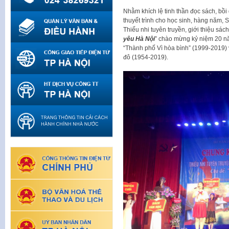
Nhằm khích lệ tinh thần đọc sách, bồi
thuyết trình cho học sinh, hàng năm, 
Thiếu nhi tuyên truyền, giới thiệu sác
yêu Hà Nội
” chào mừng kỷ niệm 20 
“Thành phố Vì hòa bình” (1999-2019)
đô (1954-2019).