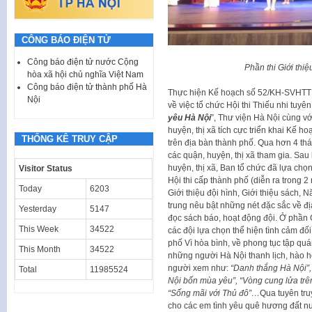
CÔNG BÁO ĐIỆN TỬ
Công báo điện tử nước Cộng
Phần thi Giới thi
hòa xã hội chủ nghĩa Việt Nam
Công báo điện tử thành phố Hà
Thực hiện Kế hoạch số 52/KH-SVHTT 
Nội
về việc tổ chức Hội thi Thiếu nhi tuyê
yêu Hà Nội
”, Thư viện Hà Nội cùng v
huyện, thị xã tích cực triển khai Kế h
THỐNG KÊ TRUY CẬP
trên địa bàn thành phố. Qua hơn 4 thá
các quận, huyện, thị xã tham gia. Sau 
huyện, thị xã, Ban tổ chức đã lựa chọ
Visitor Status
Hội thi cấp thành phố (diễn ra trong 2 n
Today
6203
Giới thiệu đội hình, Giới thiệu sách, 
trung nêu bật những nét đặc sắc về đ
Yesterday
5147
đọc sách báo, hoạt động đội. Ở phần 
This Week
34522
các đội lựa chọn thể hiện tình cảm đ
phố Vì hòa bình, về phong tục tập quá
This Month
34522
những người Hà Nội thanh lịch, hào
người xem như:
“Danh thắng Hà Nội”,
Total
11985524
Nội bốn mùa yêu”, “Vòng cung lửa trê
“Sống mãi với Thủ đô”…
Qua tuyên tru
cho các em tình yêu quê hương đất nư