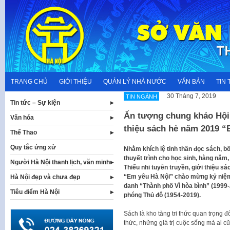
Skip
to
content
TRANG CHỦ
GIỚI THIỆU
QUẢN LÝ NHÀ NƯỚC
VĂN BẢN
TIN 
30 Tháng 7, 2019
TIN NGÀNH
Tin tức – Sự kiện
Ấn tượng chung khảo Hội t
Văn hóa
thiệu sách hè năm 2019 “
Thể Thao
Quy tắc ứng xử
Nhằm khích lệ tinh thần đọc sách, b
thuyết trình cho học sinh, hàng năm,
Người Hà Nội thanh lịch, văn minh
Thiếu nhi tuyên truyền, giới thiệu s
“Em yêu Hà Nội” chào mừng kỷ niệ
Hà Nội đẹp và chưa đẹp
danh “Thành phố Vì hòa bình” (1999
Tiêu điểm Hà Nội
phóng Thủ đô (1954-2019).
Sách là kho tàng tri thức quan trọng đ
thức, những giá trị cuộc sống mà ai c