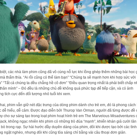
biệt, các nhà làm phim cũng đã vô cùng nỗ lực khi lồng ghép thêm những bài học 
mà thấm thía. “Ai rồi cũng có thể làm bạn” “Chúng ta sẽ mạnh hơn khi hợp sức với
” “Tất cả chúng ta đều chẳng hề cô đơn” “Điều quan trọng nhất là phải biết chấp 
thân mình” – Đó đều là những chủ đề không quá phức tạp để tiếp cận, và có ảnh
g tích cực đến đối tượng nhỏ tuổi khi xem.
hai, phim vẫn giữ nét đặc trưng của dòng phim dành cho trẻ em, đó là phong cách 
 dễ hiểu, dễ cảm. Được đạo diễn bởi Thurop Van Orman, người đã từng được đề 
 cho sự sáng tạo trong loạt phim hoạt hình trẻ em The Marvelous Misadventures 
jack, không ngạc nhiên khi phim có những trò đùa “mạnh”, khiến khán giả cười lăn
 bò trong rạp. Sự hài hước đầy duyên dáng của phim, đôi khi được tạo bởi các tình
g ngặt nghèo, nhưng đôi khi cũng tỏa sáng chỉ bằng vài câu thoại đơn giản.