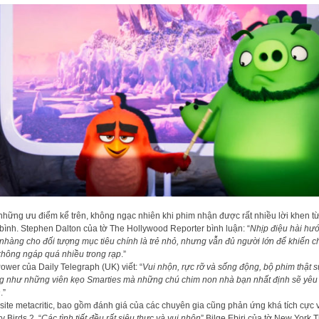
những ưu điểm kể trên, không ngạc nhiên khi phim nhận được rất nhiều lời khen từ
bình. Stephen Dalton của tờ The Hollywood Reporter bình luận: “
Nhịp điệu hài hư
nhàng cho đối tượng mục tiêu chính là trẻ nhỏ, nhưng vẫn đủ người lớn để khiến c
hông ngáp quá nhiều trong rạp
.”
ower của Daily Telegraph (UK) viết: “
Vui nhộn, rực rỡ và sống động, bộ phim thật 
g như những viên kẹo Smarties mà những chú chim non nhà bạn nhất định sẽ yêu
h
.”
ite metacritic, bao gồm đánh giá của các chuyên gia cũng phản ứng khá tích cực 
y Birds 2. “
Các tình tiết đều rất siêu thực và vui nhộn
” Bilge Ebiri của tờ New York 