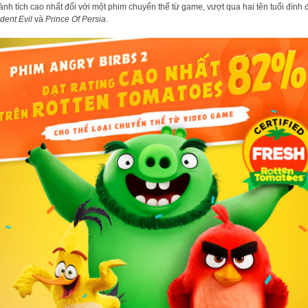
hành tích cao nhất đối với một phim chuyển thể từ game, vượt qua hai tên tuổi đình
dent Evil
và
Prince Of Persia
.