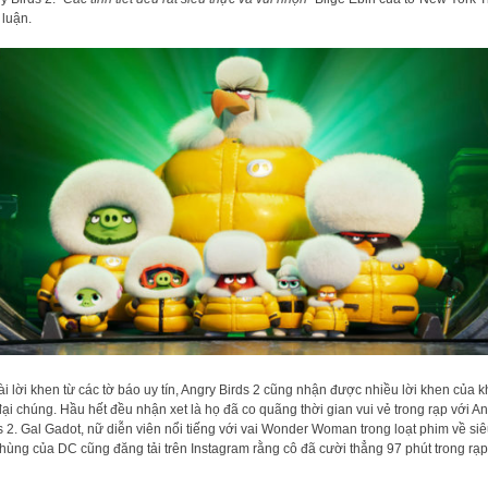
 luận.
i lời khen từ các tờ báo uy tín, Angry Birds 2 cũng nhận được nhiều lời khen của 
đại chúng. Hầu hết đều nhận xet là họ đã co quãng thời gian vui vẻ trong rạp với A
s 2. Gal Gadot, nữ diễn viên nổi tiếng với vai Wonder Woman trong loạt phim về si
hùng của DC cũng đăng tải trên Instagram rằng cô đã cười thẳng 97 phút trong rạp