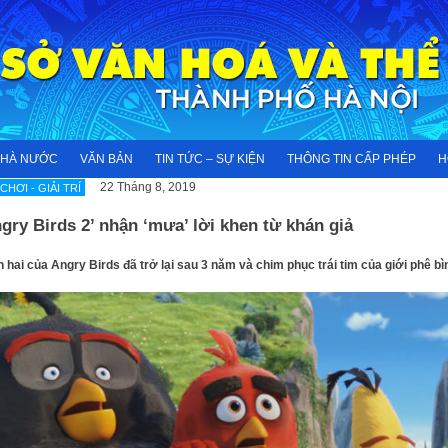
NHÀ NƯỚC
VĂN BẢN
TIN TỨC – SỰ KIỆN
THÔNG TIN CẤP PHÉP
H
22 Tháng 8, 2019
 CHƠI - GIẢI TRÍ
gry Birds 2’ nhận ‘mưa’ lời khen từ khán giả
 hai của Angry Birds đã trở lại sau 3 năm và chim phục trái tim của giới phê bì