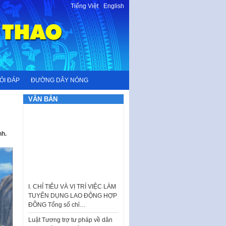
Tiếng Việt
-
English
ỎI ĐÁP
ĐƯỜNG DÂY NÓNG
VĂN BẢN
nh.
I. CHỈ TIÊU VÀ VỊ TRÍ VIỆC LÀM
TUYỂN DỤNG LAO ĐỘNG HỢP
ĐỒNG Tổng số chỉ…
Luật Tương trợ tư pháp về dân
sự và Kế hoạch số 187KH-
UBND ngày 0752026 của
UBND…