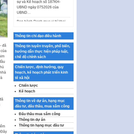
Ban hành Danh mục vị trí khai
thác quảng cáo trên địa bàn
thành phố Hà Nội
Kế hoạch Tổ chức Cuộc thi
chính luận về bảo vệ nền tảng tư
Thông tin chỉ đạo điều hành
tưởng của Đảng…
– đã
Thông tin tuyên truyền, phổ biến,
Công bố công khai dự toán kinh
 của
hướng dẫn thực hiện pháp luật,
phí xây dựng pháp luật, hoàn
him
chế độ chính sách
thiện thể chế, chính…
đầu
thù
Chiến lược, định hướng, quy
Quy định về nghiên cứu, ứng
 nhà
hoạch, kế hoạch phát triển kinh
dụng khoa học, công nghệ, đổi
và
tế xã hội
mới sáng tạo và chuyển…
Chiến lược
Quy định chi tiết và hướng dẫn
Kế hoạch
thi hành một số điều của Luật Lý
lịch tư…
đã
Thông tin về dự án, hạng mục
c
đầu tư, đấu thầu, mua sắm công
Sửa đổi, bổ sung một số nội
dung tại Nghị quyết số 30/NQ-
Đấu thầu mua sắm công
CP ngày 24 tháng 02…
Thông tin dự án
Thông tin hạng mục đầu tư
iểm
Ban hành Chương trình hành
 Đây
động của Chính phủ thực hiện