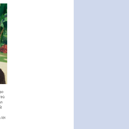
động của Chính phủ thực hiện
Nghị quyết số 02-NQ/TW ngày
17…
THÔNG BÁO Tuyển dụng lao
động hợp đồng theo Nghị định
số 111/2022/NĐ-CP ngày
30/12/2022 của Chính…
Sửa đổi, bổ sung một số điều
của Thông tư số 320/2016/TT-
BTC của Bộ trưởng Bộ Tài…
Quy định về quản lý website
thương mại điện tử
Nghị quyết quy định điều kiện,
thủ tục tặng, thu hồi danh hiệu
"Công dân danh dự…
tạo
trù
Nghị quyết quy định một số
ần
chính sách thúc đẩy nghiên cứu
ất
khoa học, phát triển công…
i
Nghị quyết công bố Nghị quyết
 lời
quy phạm pháp luật của HĐND
Thành phố triển khai thi…