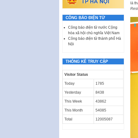
là t
Resi
CÔNG BÁO ĐIỆN TỬ
Công báo điện tử nước Cộng
hòa xã hội chủ nghĩa Việt Nam
Công báo điện tử thành phố Hà
Nội
THỐNG KÊ TRUY CẬP
Visitor Status
Today
1785
Yesterday
8438
This Week
43862
This Month
54085
Total
12005087