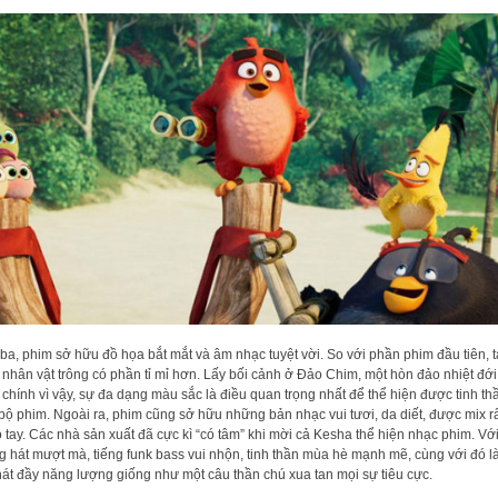
ba, phim sở hữu đồ họa bắt mắt và âm nhạc tuyệt vời. So với phần phim đầu tiên, 
 nhân vật trông có phần tỉ mỉ hơn. Lấy bối cảnh ở Đảo Chim, một hòn đảo nhiệt đới 
 chính vì vậy, sự đa dạng màu sắc là điều quan trọng nhất để thể hiện được tinh th
bộ phim. Ngoài ra, phim cũng sở hữu những bản nhạc vui tươi, da diết, được mix r
 tay. Các nhà sản xuất đã cực kì “có tâm” khi mời cả Kesha thể hiện nhạc phim. Vớ
g hát mượt mà, tiếng funk bass vui nhộn, tinh thần mùa hè mạnh mẽ, cùng với đó là
hát đầy năng lượng giống như một câu thần chú xua tan mọi sự tiêu cực.