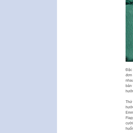
Đặc 
đơn 
nhau
bản 
hưởn
Thứ 
hước
Emmy
Flap
cười
huốn