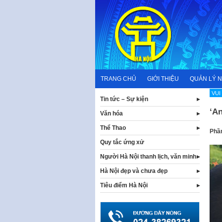
Skip
to
content
TRANG CHỦ
GIỚI THIỆU
QUẢN LÝ 
VUI
Tin tức – Sự kiện
‘An
Văn hóa
Thể Thao
Phần
Quy tắc ứng xử
Người Hà Nội thanh lịch, văn minh
Hà Nội đẹp và chưa đẹp
Tiêu điểm Hà Nội