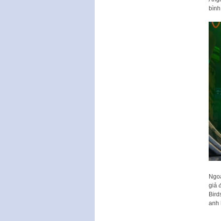
bình
Ngoà
giả 
Bird
anh 