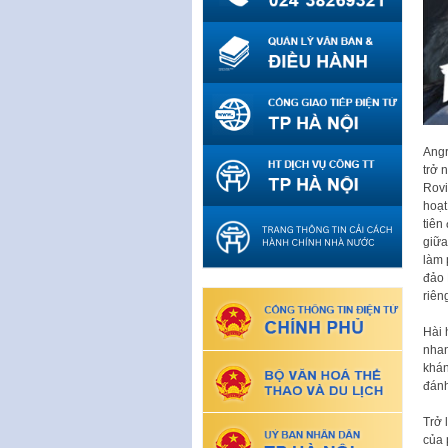
Angr
trở 
Rovi
hoạt
tiên
giữa
làm 
đảo 
riên
Hài 
nhan
khán
đánh
Trở 
của 