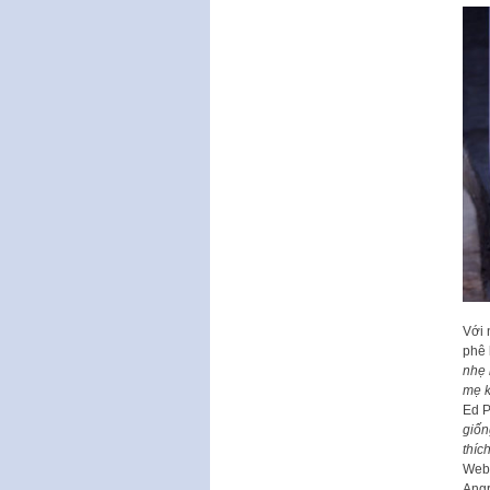
Với 
phê 
nhẹ 
mẹ k
Ed P
giốn
thíc
Webs
Angr