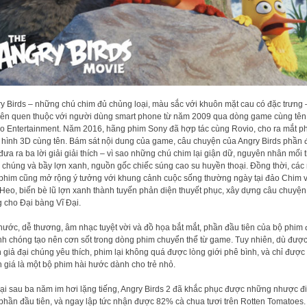
y Birds – những chú chim đủ chủng loại, màu sắc với khuôn mặt cau có đặc trưng 
nên quen thuộc với người dùng smart phone từ năm 2009 qua dòng game cùng tên
o Entertainment. Năm 2016, hãng phim Sony đã hợp tác cùng Rovio, cho ra mắt p
 hình 3D cùng tên. Bám sát nội dung của game, câu chuyện của Angry Birds phần 
 đưa ra ba lời giải giải thích – vì sao những chú chim lại giận dữ, nguyên nhân mối 
 chúng và bầy lợn xanh, nguồn gốc chiếc súng cao su huyền thoại. Đồng thời, các
phim cũng mở rộng ý tưởng với khung cảnh cuộc sống thường ngày tại đảo Chim 
Heo, biến bè lũ lợn xanh thành tuyến phản diện thuyết phục, xây dựng câu chuyện
g cho Đại bàng Vĩ Đại.
hước, dễ thương, âm nhạc tuyệt vời và đồ họa bắt mắt, phần đầu tiên của bộ phim 
h chóng tạo nên cơn sốt trong dòng phim chuyển thể từ game. Tuy nhiên, dù đượ
 giả đại chúng yêu thích, phim lại không quá được lòng giới phê bình, và chỉ được
 giá là một bộ phim hài hước dành cho trẻ nhỏ.
lại sau ba năm im hơi lặng tiếng, Angry Birds 2 đã khắc phục được những nhược đ
phần đầu tiên, và ngay lập tức nhận được 82% cà chua tươi trên Rotten Tomatoes.