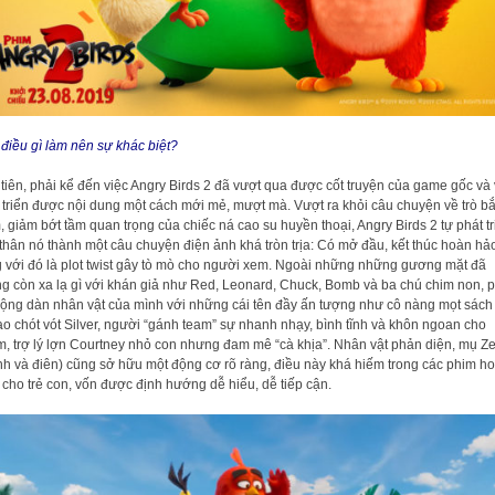
 điều gì làm nên sự khác biệt?
tiên, phải kể đến việc Angry Birds 2 đã vượt qua được cốt truyện của game gốc và
 triển được nội dung một cách mới mẻ, mượt mà. Vượt ra khỏi câu chuyện về trò b
, giảm bớt tầm quan trọng của chiếc ná cao su huyền thoại, Angry Birds 2 tự phát tr
thân nó thành một câu chuyện điện ảnh khá tròn trịa: Có mở đầu, kết thúc hoàn hả
 với đó là plot twist gây tò mò cho người xem. Ngoài những những gương mặt đã
g còn xa lạ gì với khán giả như Red, Leonard, Chuck, Bomb và ba chú chim non, 
ộng dàn nhân vật của mình với những cái tên đầy ấn tượng như cô nàng mọt sách
ao chót vót Silver, người “gánh team” sự nhanh nhạy, bình tĩnh và khôn ngoan cho
, trợ lý lợn Courtney nhỏ con nhưng đam mê “cà khịa”. Nhân vật phản diện, mụ Ze
h và điên) cũng sở hữu một động cơ rõ ràng, điều này khá hiếm trong các phim ho
 cho trẻ con, vốn được định hướng dễ hiểu, dễ tiếp cận.