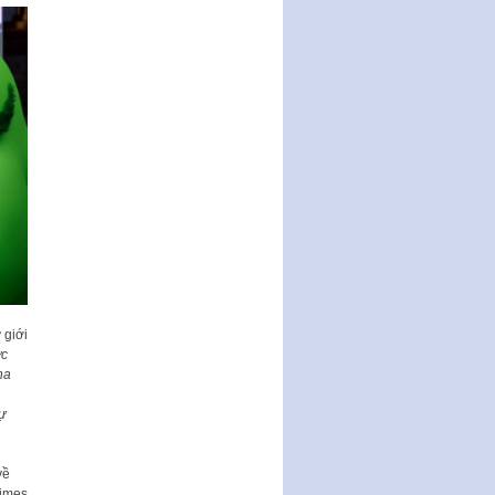
Nghị quyết ban hành quy chế
tiếp công dân của Thường trực
HĐND, đại biểu HĐND thành…
Nghị quyết về một số chính sách
ưu đãi, hỗ trợ phát triển hạ tầng,
tổ chức…
Nghị quyết quy định một số nội
dung và định mức chi quản lý
hoạt động khoa…
Quy định mức tiền phạt đối với
một số hành vi vi phạm hành
chính trong lĩnh…
Phê duyệt Chương trình phát
 giới
triển kinh tế số và xã hội số giai
ớc
đoạn 2026 -…
ha
sự
về
Times