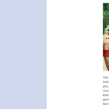
Thứ 
hình
phú,
của 
khéo
giọn
bài 