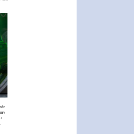
khán
ngry
êu
.