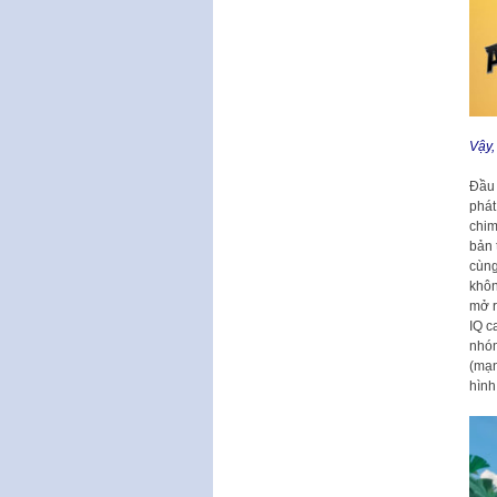
Vậy,
Đầu 
phát
chim
bản 
cùng
khôn
mở r
IQ c
nhóm
(mạn
hình