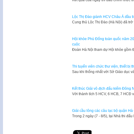
​Kết quả của ngày thi đấu chính thức 
Lộc Thị Đào giành HCV Châu Á đầu t
Cung thủ Lộc Thị Đào (Hà Nội) đã tr
Hội khỏe Phù Đổng toàn quốc năm 201
cuộc
Đoàn Hà Nội tham dự Hội khỏe gồm 61
Thi tuyển viên chức thư viện, thiết bị
​Sau khi thống nhất với Sở Giáo dục 
Kết thúc Giải vô địch đấu kiếm Đông
Với thành tích 5 HCV, 6 HCB, 7 HCĐ 
Giải cầu lông các câu lạc bộ quận H
Trong 2 ngày (7 - 8/5), tại Nhà thi đ