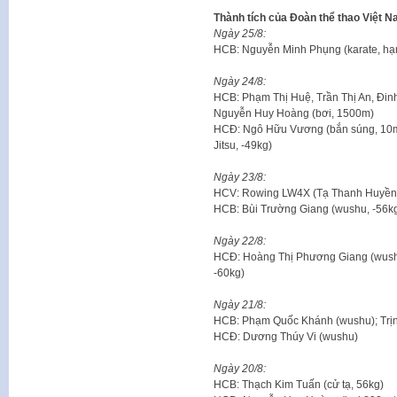
Thành tích của Đoàn thể thao Việt N
Ngày 25/8:
HCB: Nguyễn Minh Phụng (karate, hạn
Ngày 24/8:
HCB: Phạm Thị Huệ, Trần Thị An, Đinh
Nguyễn Huy Hoàng (bơi, 1500m)
HCĐ: Ngô Hữu Vương (bắn súng, 10m 
Jitsu, -49kg)
Ngày 23/8:
HCV: Rowing LW4X (Tạ Thanh Huyền, 
HCB: Bùi Trường Giang (wushu, -56k
Ngày 22/8:
HCĐ: Hoàng Thị Phương Giang (wushu
-60kg)
Ngày 21/8:
HCB: Phạm Quốc Khánh (wushu); Trịnh
HCĐ: Dương Thúy Vi (wushu)
Ngày 20/8:
HCB: Thạch Kim Tuấn (cử tạ, 56kg)