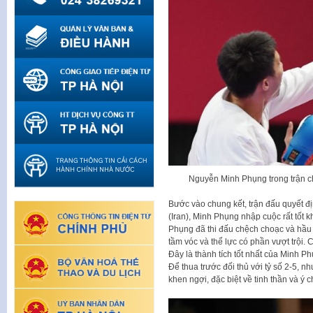
Nguyễn Minh Phụng trong trận ch
Bước vào chung kết, trận đấu quyết đ
(Iran), Minh Phụng nhập cuộc rất tốt k
Phụng đã thi đấu chệch choạc và hầu n
tầm vóc và thể lực có phần vượt trội.
Đây là thành tích tốt nhất của Minh P
Để thua trước đối thủ với tỷ số 2-5, 
khen ngợi, đặc biệt về tinh thần và ý ch