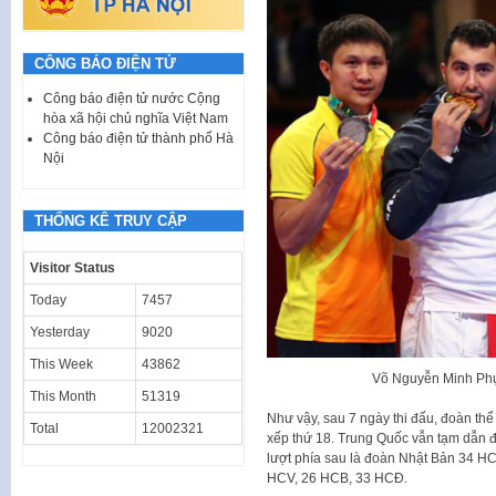
CÔNG BÁO ĐIỆN TỬ
Công báo điện tử nước Cộng
hòa xã hội chủ nghĩa Việt Nam
Công báo điện tử thành phố Hà
Nội
THỐNG KÊ TRUY CẬP
Visitor Status
Today
7457
Yesterday
9020
This Week
43862
Võ Nguyễn Minh Phụn
This Month
51319
Như vậy, sau 7 ngày thi đấu, đoàn t
Total
12002321
xếp thứ 18. Trung Quốc vẫn tạm dẫn 
lượt phía sau là đoàn Nhật Bản 34 H
HCV, 26 HCB, 33 HCĐ.