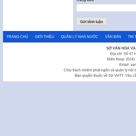
TRANG CHỦ
GIỚI THIỆU
QUẢN LÝ NHÀ NƯỚC
VĂN BẢN
TIN 
SỞ VĂN HÓA VÀ
Địa chỉ: Số 47
Điện thoại: (024
Email: va
Chịu trách nhiệm phát ngôn và quản lý nộ
Bản quyền thuộc về Sở VHTT. Yêu cầu 