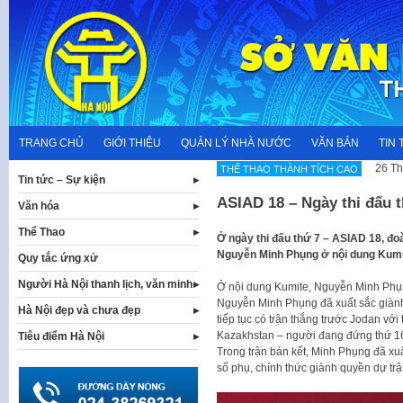
Skip
to
content
TRANG CHỦ
GIỚI THIỆU
QUẢN LÝ NHÀ NƯỚC
VĂN BẢN
TIN 
26 Th
THẾ THAO THÀNH TÍCH CAO
Tin tức – Sự kiện
ASIAD 18 – Ngày thi đấu t
Văn hóa
Thể Thao
Ở ngày thi đấu thứ 7 – ASIAD 18, đo
Nguyễn Minh Phụng ở nội dung Kumit
Quy tắc ứng xử
Người Hà Nội thanh lịch, văn minh
Ở nội dung Kumite, Nguyễn Minh Phụng
Nguyễn Minh Phụng đã xuất sắc giành 
Hà Nội đẹp và chưa đẹp
tiếp tục có trận thắng trước Jodan với
Kazakhstan – người đang đứng thứ 16
Tiêu điểm Hà Nội
Trong trận bán kết, Minh Phụng đã xuấ
số phụ, chính thức giành quyền dự tr