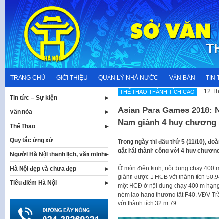
Skip
to
content
TRANG CHỦ
GIỚI THIỆU
QUẢN LÝ NHÀ NƯỚC
VĂN BẢN
TIN 
12 Th
THẾ THAO THÀNH TÍCH CAO
Tin tức – Sự kiện
Asian Para Games 2018: N
Văn hóa
Nam giành 4 huy chương
Thể Thao
Quy tắc ứng xử
Trong ngày thi đấu thứ 5 (11/10), đo
gặt hái thành công với 4 huy chương 
Người Hà Nội thanh lịch, văn minh
Ở môn điền kinh, nội dung chạy 400
Hà Nội đẹp và chưa đẹp
giành được 1 HCB với thành tích 50,
Tiêu điểm Hà Nội
một HCĐ ở nội dung chạy 400 m hạng t
ném lao hạng thương tật F40, VĐV T
với thành tích 32 m 79.