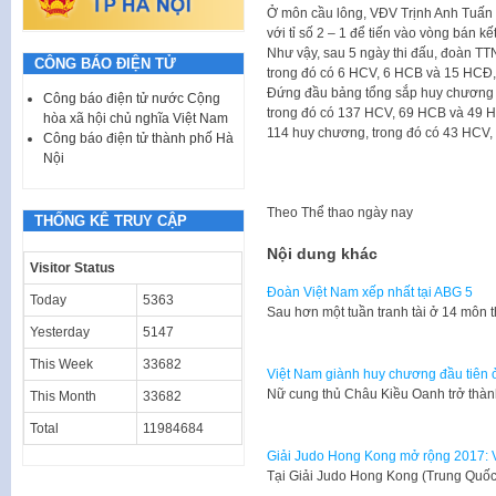
Ở môn cầu lông, VĐV Trịnh Anh Tuấn 
với tỉ số 2 – 1 để tiến vào vòng bán kế
Như vậy, sau 5 ngày thi đấu, đoàn T
CÔNG BÁO ĐIỆN TỬ
trong đó có 6 HCV, 6 HCB và 15 HCĐ, t
Đứng đầu bảng tổng sắp huy chương 
Công báo điện tử nước Cộng
trong đó có 137 HCV, 69 HCB và 49 HC
hòa xã hội chủ nghĩa Việt Nam
114 huy chương, trong đó có 43 HCV
Công báo điện tử thành phố Hà
Nội
Theo
Thể thao ngày nay
THỐNG KÊ TRUY CẬP
Nội dung khác
Visitor Status
Đoàn Việt Nam xếp nhất tại ABG 5
Today
5363
Sau hơn một tuần tranh tài ở 14 môn t
Yesterday
5147
This Week
33682
Việt Nam giành huy chương đầu tiên
Nữ cung thủ Châu Kiều Oanh trở th
This Month
33682
Total
11984684
Giải Judo Hong Kong mở rộng 2017: 
Tại Giải Judo Hong Kong (Trung Quốc