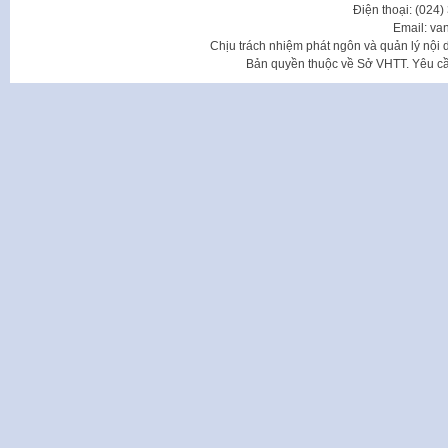
Điện thoại: (024
Email: va
Chịu trách nhiệm phát ngôn và quản lý nộ
Bản quyền thuộc về Sở VHTT. Yêu cầu 