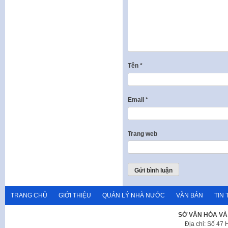
Tên
*
Email
*
Trang web
TRANG CHỦ
GIỚI THIỆU
QUẢN LÝ NHÀ NƯỚC
VĂN BẢN
TIN 
SỞ VĂN HÓA VÀ
Địa chỉ: Số 47