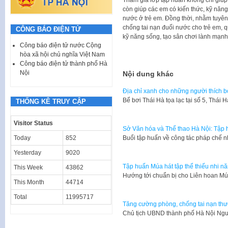
còn giúp các em có kiến thức, kỹ năng
nước ở trẻ em. Đồng thời, nhằm tuyên
chống tai nạn đuối nước cho trẻ em, 
CÔNG BÁO ĐIỆN TỬ
kỹ năng sống, tạo sân chơi lành mạnh
Công báo điện tử nước Cộng
hòa xã hội chủ nghĩa Việt Nam
Công báo điện tử thành phố Hà
Nội
Nội dung khác
Địa chỉ xanh cho những người thích bơ
Bể bơi Thái Hà tọa lạc tại số 5, Thái
THỐNG KÊ TRUY CẬP
Visitor Status
Sở Văn hóa và Thể thao Hà Nội: Tập 
Today
852
Buổi tập huấn về công tác pháp chế n
Yesterday
9020
Tập huấn Múa hát tập thể thiếu nhi n
This Week
43862
Hướng tới chuẩn bị cho Liên hoan Mú
This Month
44714
Total
11995717
Tăng cường phòng, chống tai nạn thươ
Chủ tịch UBND thành phố Hà Nội Ng