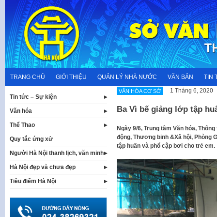
Skip
to
content
TRANG CHỦ
GIỚI THIỆU
QUẢN LÝ NHÀ NƯỚC
VĂN BẢN
TIN 
1 Tháng 6, 2020
VĂN HÓA CƠ SỞ
Tin tức – Sự kiện
Ba Vì bế giảng lớp tập hu
Văn hóa
Thể Thao
Ngày 9/6, Trung tâm Văn hóa, Thông
động, Thương binh &Xã hội, Phòng Gi
Quy tắc ứng xử
tập huấn và phổ cập bơi cho trẻ em.
Người Hà Nội thanh lịch, văn minh
Hà Nội đẹp và chưa đẹp
Tiêu điểm Hà Nội