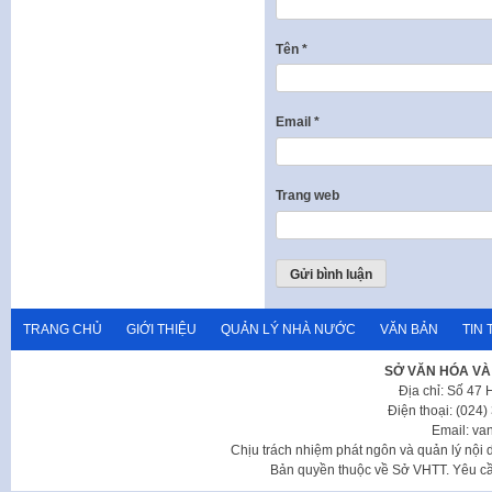
Tên
*
Email
*
Trang web
TRANG CHỦ
GIỚI THIỆU
QUẢN LÝ NHÀ NƯỚC
VĂN BẢN
TIN 
SỞ VĂN HÓA VÀ
Địa chỉ: Số 47
Điện thoại: (024
Email: va
Chịu trách nhiệm phát ngôn và quản lý nộ
Bản quyền thuộc về Sở VHTT. Yêu cầu 