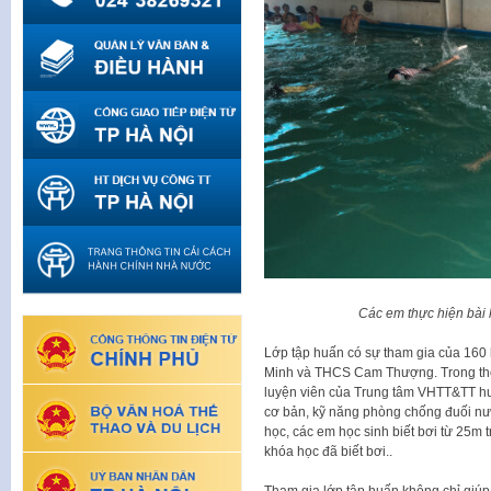
Các em thực hiện bài 
Lớp tập huấn có sự tham gia của 160
Minh và THCS Cam Thượng. Trong thời
luyện viên của Trung tâm VHTT&TT hu
cơ bản, kỹ năng phòng chống đuối nư
học, các em học sinh biết bơi từ 25m 
khóa học đã biết bơi..
Tham gia lớp tập huấn không chỉ giúp