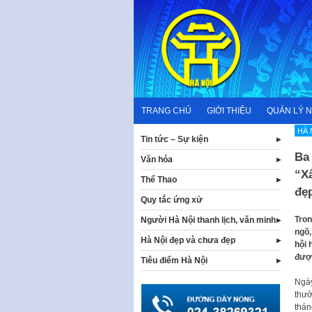
Skip
to
content
TRANG CHỦ
GIỚI THIỆU
QUẢN LÝ 
HÀ 
Tin tức – Sự kiện
Ba 
Văn hóa
“Xâ
Thể Thao
đẹ
Quy tắc ứng xử
Tron
Người Hà Nội thanh lịch, văn minh
ngõ,
Hà Nội đẹp và chưa đẹp
hội 
được
Tiêu điểm Hà Nội
Ngày
thưở
thán