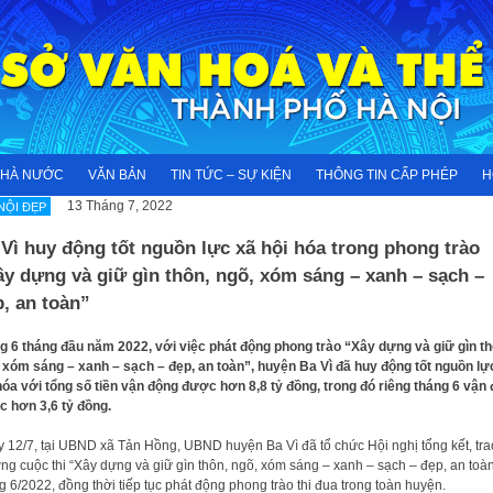
NHÀ NƯỚC
VĂN BẢN
TIN TỨC – SỰ KIỆN
THÔNG TIN CẤP PHÉP
H
13 Tháng 7, 2022
NỘI ĐẸP
Vì huy động tốt nguồn lực xã hội hóa trong phong trào
y dựng và giữ gìn thôn, ngõ, xóm sáng – xanh – sạch –
p, an toàn”
g 6 tháng đầu năm 2022, với việc phát động phong trào “Xây dựng và giữ gìn th
 xóm sáng – xanh – sạch – đẹp, an toàn”, huyện Ba Vì đã huy động tốt nguồn lự
hóa với tổng số tiền vận động được hơn 8,8 tỷ đồng, trong đó riêng tháng 6 vận
 hơn 3,6 tỷ đồng.
 12/7, tại UBND xã Tản Hồng, UBND huyện Ba Vì đã tổ chức Hội nghị tổng kết, tra
ng cuộc thi “Xây dựng và giữ gìn thôn, ngõ, xóm sáng – xanh – sạch – đẹp, an toà
g 6/2022, đồng thời tiếp tục phát động phong trào thi đua trong toàn huyện.