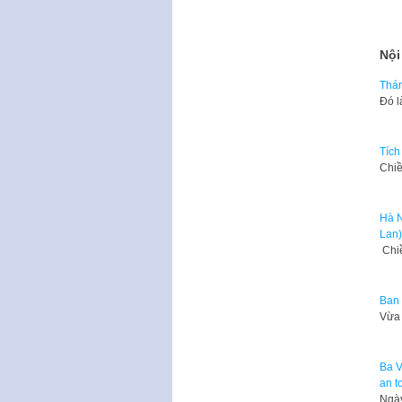
Nội
Thán
Đó l
Tích
Chiề
Hà N
Lan)
Chiề
Ban 
Vừa 
Ba V
an t
Ngày