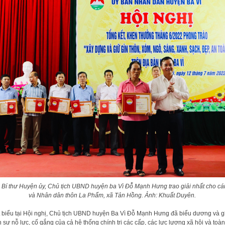
 Bí thư Huyện ủy, Chủ tịch UBND huyện ba Vì Đỗ Mạnh Hưng trao giải nhất cho cá
và Nhân dân thôn La Phẩm, xã Tản Hồng. Ảnh: Khuất Duyên.
 biểu tại Hội nghị, Chủ tịch UBND huyện Ba Vì Đỗ Mạnh Hưng đã biểu dương và g
 sự nỗ lực, cố gắng của cả hệ thống chính trị các cấp, các lực lượng xã hội và toàn