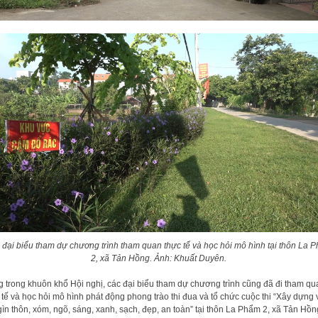
 đại biểu tham dự chương trình tham quan thực tế và học hỏi mô hình tại thôn La 
2, xã Tản Hồng. Ảnh: Khuất Duyên.
 trong khuôn khổ Hội nghị, các đại biểu tham dự chương trình cũng đã đi tham qu
 tế và học hỏi mô hình phát động phong trào thi đua và tổ chức cuộc thi “Xây dựng 
gìn thôn, xóm, ngõ, sáng, xanh, sạch, đẹp, an toàn” tại thôn La Phẩm 2, xã Tản Hồn