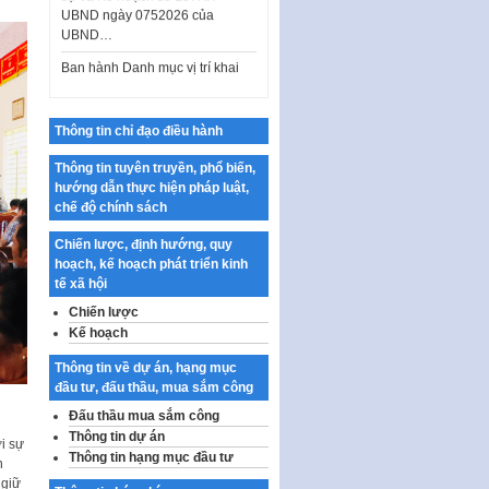
Ban hành Danh mục vị trí khai
thác quảng cáo trên địa bàn
thành phố Hà Nội
Kế hoạch Tổ chức Cuộc thi
chính luận về bảo vệ nền tảng tư
Thông tin chỉ đạo điều hành
tưởng của Đảng…
Thông tin tuyên truyền, phổ biến,
Công bố công khai dự toán kinh
hướng dẫn thực hiện pháp luật,
phí xây dựng pháp luật, hoàn
chế độ chính sách
thiện thể chế, chính…
Quy định về nghiên cứu, ứng
Chiến lược, định hướng, quy
dụng khoa học, công nghệ, đổi
hoạch, kế hoạch phát triển kinh
mới sáng tạo và chuyển…
tế xã hội
Chiến lược
Quy định chi tiết và hướng dẫn
thi hành một số điều của Luật Lý
Kế hoạch
lịch tư…
Thông tin về dự án, hạng mục
Sửa đổi, bổ sung một số nội
đầu tư, đấu thầu, mua sắm công
dung tại Nghị quyết số 30/NQ-
Đấu thầu mua sắm công
CP ngày 24 tháng 02…
Thông tin dự án
ới sự
Ban hành Chương trình hành
Thông tin hạng mục đầu tư
n
động của Chính phủ thực hiện
 giữ