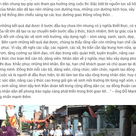
 dân chung tay góp sức tham gia hưởng ứng cuộc thi. Đặc biệt từ nguồn lực xã hộ
của Nhân dân đã tạo nên những con đường hoa, những con đường bích họa, xây
 hệ thống đèn chiếu sáng tại các trục đường giao thông nông thôn…
 những kết quả đạt được ở bước đầu tuy chưa lớn nhưng có ý nghĩa thiết thực, có 
tỏa rất lớn đã tạo ra sự chuyển biến bước đầu ý thức, trách nhiệm, tính tự giác của 
ội đối với công tác vệ sinh môi trường, xây dựng ngõ – xóm sáng, xanh, sạch, đẹp,
. Bên cạnh những kết quả đạt được, chúng ta thấy rằng vẫn còn những hạn chế cầ
 phục. Vì vậy, đề nghị các cấp, các ngành, các xã, thị trấn cần tập trung hơn nữa, 
hơn, tăng cường sự lãnh đạo, chỉ đạo trong việc quán triệt, tuyên truyền, nâng cao
 thức cho toàn thể cán bộ, đảng viên, Nhân dân về ý nghĩa, mục tiêu xây dựng ph
 thi đua. Khắc phục những khó khăn, tồn tại, hạn chế khách quan và chủ quan tại đ
ng mình. Đồng thời mỗi cán bộ, đảng viên, công chức, viên chức, người lao động 
cuộc và là người đi đầu thực hiện, từ đó làm lan tỏa sâu rộng trong nhân dân, huy
 sức dân, nâng cao ý thức cao trong giữ gìn vệ sinh môi trường tới từng ngõ xóm, 
 sinh sống; khơi dậy tinh thần đoàn kết trong cộng đồng dân cư, sự đồng thuận ca
g nhân dân để phong trào ngày càng phát triển trong thời gian tới…” – ông Đỗ Mạn
g nhấn mạnh thêm.