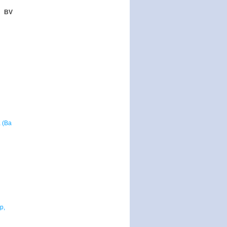
BV
a (Ba
p,