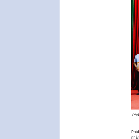
Phó
Phát
nhận