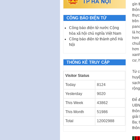
gìn 
thôn
thực
CÔNG BÁO ĐIỆN TỬ
trên
pano
Công báo điện tử nước Cộng
là h
hòa xã hội chủ nghĩa Việt Nam
hơn 
Công báo điện tử thành phố Hà
chuẩ
Nội
hơn 
xanh
cư, 
THỐNG KÊ TRUY CẬP
Từ c
Visitor Status
huyệ
sạch
Today
8124
rộng
Yesterday
9020
Để đ
This Week
43862
UBND
thôn
This Month
51986
giải
Total
12002988
Ba; 
thôn