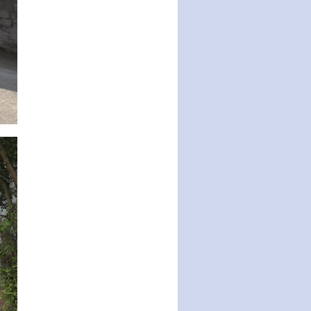
động của Chính phủ thực hiện
Nghị quyết số 02-NQ/TW ngày
17…
THÔNG BÁO Tuyển dụng lao
động hợp đồng theo Nghị định
số 111/2022/NĐ-CP ngày
30/12/2022 của Chính…
Sửa đổi, bổ sung một số điều
của Thông tư số 320/2016/TT-
BTC của Bộ trưởng Bộ Tài…
Quy định về quản lý website
thương mại điện tử
Nghị quyết quy định điều kiện,
thủ tục tặng, thu hồi danh hiệu
"Công dân danh dự…
Nghị quyết quy định một số
chính sách thúc đẩy nghiên cứu
khoa học, phát triển công…
Nghị quyết công bố Nghị quyết
quy phạm pháp luật của HĐND
Thành phố triển khai thi…