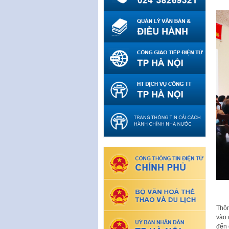
Thôn
vào 
đến 