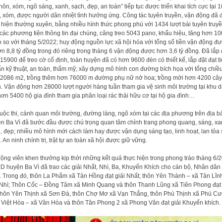
thôn, xóm, ngõ sáng, xanh, sạch, đẹp, an toàn” tiếp tục được triển khai tích cực tại
, xóm, được người dân nhiệt tình hưởng ứng. Công tác tuyên truyền, vận động đã
 hiện thường xuyên, bằng nhiều hình thức phong phú với 1434 lượt bài tuyên truy
 các phương tiện thông tin đại chúng, căng treo 5043 pano, khẩu hiệu, tăng hơn 1
 so với tháng 5/2022; huy động nguồn lực xã hội hóa với tổng số tiền vận động đ
ơn 8,8 tỷ đồng trong đó riêng trong tháng 6 vận động được hơn 3,6 tỷ đồng. Đã lắp 
15900 đế treo cờ cố định, toàn huyện đã có hơn 9600 đèn có thiết kế, lắp đặt đạt t
n kỹ thuật, an toàn, thẩm mỹ; xây dựng mô hình con đường bích họa với tổng chiều
2086 m2, trồng thêm hơn 76000 m đường phụ nữ nở hoa; trồng mới hơn 4200 cây
. Vận động hơn 28000 lượt người hàng tuần tham gia vệ sinh môi trường tại khu 
hơn 5400 hộ gia đình tham gia phân loại rác thải hữu cơ tại hộ gia đình…
uộc thi, cảnh quan môi trường, đường làng, ngõ xóm tại các địa phương trên địa b
n Ba Vì đã bước đầu được chú trọng quan tâm chỉnh trang phong quang, sáng, xa
, đẹp; nhiều mô hình mới cách làm hay được vận dụng sáng tạo, linh hoạt, lan tỏa
. An ninh chính trị, trật tự an toàn xã hội được giữ vững.
ộng viên khen thưởng kịp thời những kết quả thực hiện trong phong trào tháng 6/
 huyện Ba Vì đã trao các giải Nhất, Nhì, Ba, Khuyến Khích cho cán bộ, Nhân dân
. Trong đó, thôn La Phẩm xã Tản Hồng đạt giải Nhất; thôn Yên Thành – xã Tản Lĩn
 Nhì; Thôn Cốc – Đồng Tâm xã Minh Quang và thôn Thanh Lũng xã Tiên Phong đạt 
thôn Yên Thịnh xã Sơn Đà, thôn Chợ Mơ xã Vạn Thắng, thôn Phú Thịnh xã Phú C
 Việt Hòa – xã Vân Hòa và thôn Tân Phong 2 xã Phong Vân đạt giải Khuyến khích.