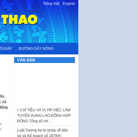
Tiếng Việt
-
English
ỎI ĐÁP
ĐƯỜNG DÂY NÓNG
VĂN BẢN
ôn,
I. CHỈ TIÊU VÀ VỊ TRÍ VIỆC LÀM
c xã
TUYỂN DỤNG LAO ĐỘNG HỢP
 động
ĐỒNG Tổng số chỉ…
Luật Tương trợ tư pháp về dân
o
sự và Kế hoạch số 187KH-
n”
UBND ngày 0752026 của
UBND…