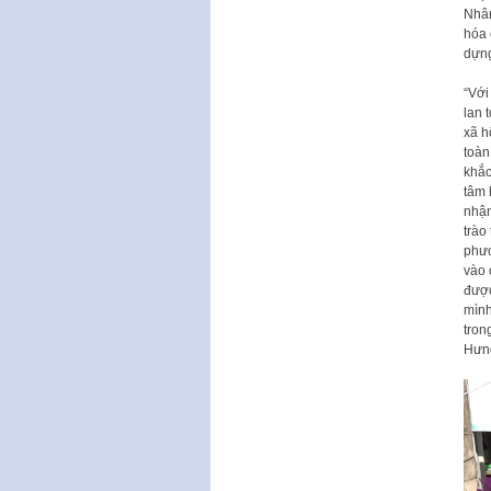
Nhân
hóa 
dựng
“Với
lan 
xã h
toàn
khắc
tâm 
nhận
trào
phươ
vào 
được
mình
tron
Hưn