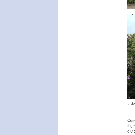
Các
Cũng
thực
giữ 