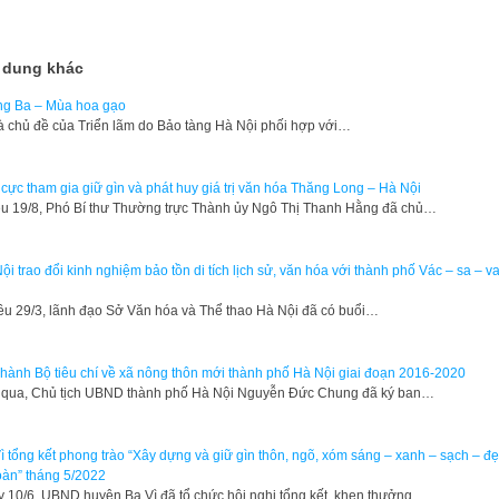
 dung khác
g Ba – Mùa hoa gạo
à chủ đề của Triển lãm do Bảo tàng Hà Nội phối hợp với…
 cực tham gia giữ gìn và phát huy giá trị văn hóa Thăng Long – Hà Nội
u 19/8, Phó Bí thư Thường trực Thành ủy Ngô Thị Thanh Hằng đã chủ…
ội trao đổi kinh nghiệm bảo tồn di tích lịch sử, văn hóa với thành phố Vác – sa – v
u 29/3, lãnh đạo Sở Văn hóa và Thể thao Hà Nội đã có buổi…
hành Bộ tiêu chí về xã nông thôn mới thành phố Hà Nội giai đoạn 2016-2020
qua, Chủ tịch UBND thành phố Hà Nội Nguyễn Đức Chung đã ký ban…
ì tổng kết phong trào “Xây dựng và giữ gìn thôn, ngõ, xóm sáng – xanh – sạch – đẹ
oàn” tháng 5/2022
 10/6, UBND huyện Ba Vì đã tổ chức hội nghị tổng kết, khen thưởng…