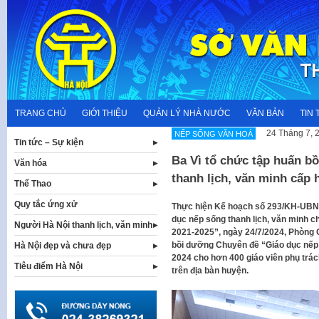
Skip
to
content
TRANG CHỦ
GIỚI THIỆU
QUẢN LÝ NHÀ NƯỚC
VĂN BẢN
TIN 
24 Tháng 7, 
NẾP SỐNG VĂN HOÁ
Tin tức – Sự kiện
Ba Vì tổ chức tập huấn bồ
Văn hóa
thanh lịch, văn minh cấp
Thể Thao
Quy tắc ứng xử
Thực hiện Kế hoạch số 293/KH-UBND v
dục nếp sống thanh lịch, văn minh c
Người Hà Nội thanh lịch, văn minh
2021-2025”, ngày 24/7/2024, Phòng 
bồi dưỡng Chuyên đề “Giáo dục nếp
Hà Nội đẹp và chưa đẹp
2024 cho hơn 400 giáo viên phụ trác
Tiêu điểm Hà Nội
trên địa bàn huyện.