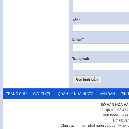
Tên
*
Email
*
Trang web
TRANG CHỦ
GIỚI THIỆU
QUẢN LÝ NHÀ NƯỚC
VĂN BẢN
TIN 
SỞ VĂN HÓA VÀ
Địa chỉ: Số 47
Điện thoại: (024
Email: va
Chịu trách nhiệm phát ngôn và quản lý nộ