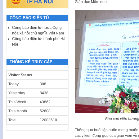
Giáo dục Mầm non.
CÔNG BÁO ĐIỆN TỬ
Công báo điện tử nước Cộng
hòa xã hội chủ nghĩa Việt Nam
Công báo điện tử thành phố Hà
Nội
THỐNG KÊ TRUY CẬP
Visitor Status
Today
308
Yesterday
8438
This Week
43862
This Month
52608
Báo cáo viên hướng 
Total
12003610
Thông qua buổi tập huấn mong muốn, t
các ý kiến đóng góp của giáo viên về 