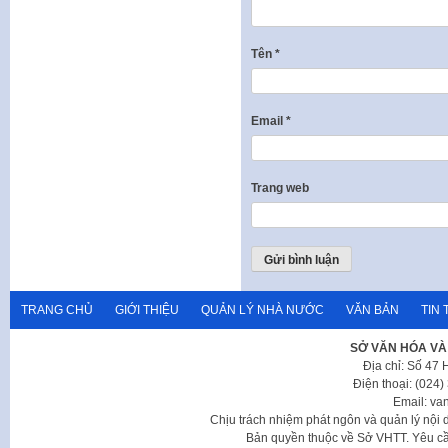
Tên
*
Email
*
Trang web
TRANG CHỦ
GIỚI THIỆU
QUẢN LÝ NHÀ NƯỚC
VĂN BẢN
TIN 
SỞ VĂN HÓA VÀ
Địa chỉ: Số 47
Điện thoại: (024
Email: va
Chịu trách nhiệm phát ngôn và quản lý nộ
Bản quyền thuộc về Sở VHTT. Yêu cầu 