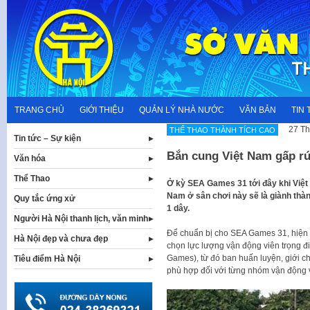
Skip
to
content
TRANG CHỦ
GIỚI THIỆU
QUẢN LÝ NHÀ NƯỚC
VĂN BẢN
TIN 
27 Th
THẾ THAO THÀNH TÍCH CAO
Tin tức – Sự kiện
Bắn cung Việt Nam gấp r
Văn hóa
Thể Thao
Ở kỳ SEA Games 31 tới đây khi Việt
Nam ở sân chơi này sẽ là giành thàn
Quy tắc ứng xử
1 dây.
Người Hà Nội thanh lịch, văn minh
Để chuẩn bị cho SEA Games 31, hiện
Hà Nội đẹp và chưa đẹp
chọn lực lượng vận động viên trọng đ
Games), từ đó ban huấn luyện, giới c
Tiêu điểm Hà Nội
phù hợp đối với từng nhóm vận động 