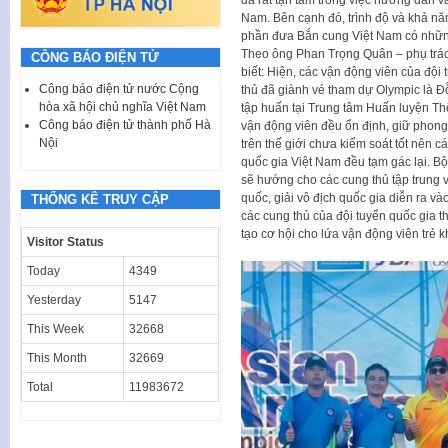
Nam. Bên cạnh đó, trình độ và khả n
phần đưa Bắn cung Việt Nam có những
Theo ông Phan Trọng Quân – phụ trá
CÔNG BÁO ĐIỆN TỬ
biết: Hiện, các vận động viên của đội 
Công báo điện tử nước Cộng
thủ đã giành vé tham dự Olympic là 
hòa xã hội chủ nghĩa Việt Nam
tập huấn tại Trung tâm Huấn luyện Th
Công báo điện tử thành phố Hà
vận động viên đều ổn định, giữ phong 
Nội
trên thế giới chưa kiểm soát tốt nên c
quốc gia Việt Nam đều tạm gác lại. B
sẽ hướng cho các cung thủ tập trung v
quốc, giải vô địch quốc gia diễn ra v
THỐNG KÊ TRUY CẬP
các cung thủ của đội tuyển quốc gia t
tạo cơ hội cho lứa vận động viên trẻ 
Visitor Status
Today
4349
Yesterday
5147
This Week
32668
This Month
32669
Total
11983672