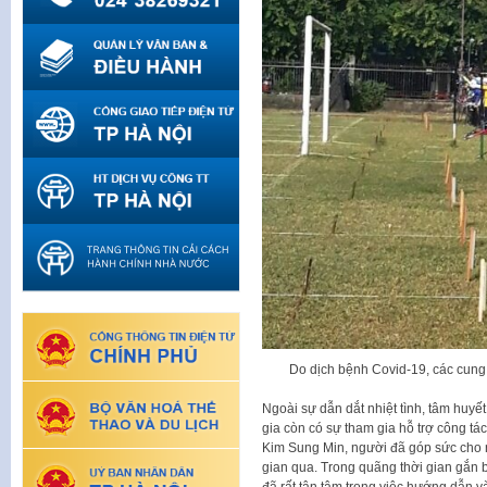
Do dịch bệnh Covid-19, các cung 
Ngoài sự dẫn dắt nhiệt tình, tâm huyế
gia còn có sự tham gia hỗ trợ công t
Kim Sung Min, người đã góp sức cho 
gian qua. Trong quãng thời gian gắn 
đã rất tận tâm trong việc hướng dẫn v