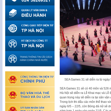
SEA Games 31 sẽ diễn ra từ ngày 5
SEA Games 31 sẽ có 40 môn và 526 nộ
Hà Nội sẽ diễn ra Lễ Khai mạc và Lễ B
quan trọng này sẽ diễn ra tại sân vận
Trong lịch thi đấu các môn thể thao 
ngày 6/5 – 22/5, còn Bóng đá nữ sẽ d
sớm hơn 1 ngày vào ngày 21/5. Các mô