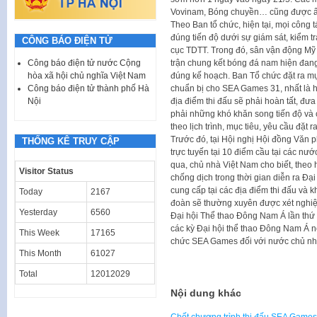
Vovinam, Bóng chuyền… cũng được ấn đ
Theo Ban tổ chức, hiện tại, mọi công 
đúng tiến độ dưới sự giám sát, kiểm 
CÔNG BÁO ĐIỆN TỬ
cục TDTT. Trong đó, sân vận động Mỹ Đ
trận chung kết bóng đá nam hiện đan
Công báo điện tử nước Cộng
đúng kế hoạch. Ban Tổ chức đặt ra mụ
hòa xã hội chủ nghĩa Việt Nam
chuẩn bị cho SEA Games 31, nhất là hệ
Công báo điện tử thành phố Hà
địa điểm thi đấu sẽ phải hoàn tất, đư
Nội
phải những khó khăn song tiến độ và
theo lịch trình, mục tiêu, yêu cầu đặt ra
Trước đó, tại Hội nghị Hội đồng Văn
THỐNG KÊ TRUY CẬP
trực tuyến tại 10 điểm cầu tại các nư
qua, chủ nhà Việt Nam cho biết, theo
Visitor Status
chống dịch trong thời gian diễn ra Đạ
cung cấp tại các địa điểm thi đấu và 
Today
2167
đoàn sẽ thường xuyên được xét nghi
Yesterday
6560
Đại hội Thể thao Đông Nam Á lần thứ 
các kỳ Đại hội thể thao Đông Nam Á n
This Week
17165
chức SEA Games đối với nước chủ nhà
This Month
61027
Total
12012029
Nội dung khác