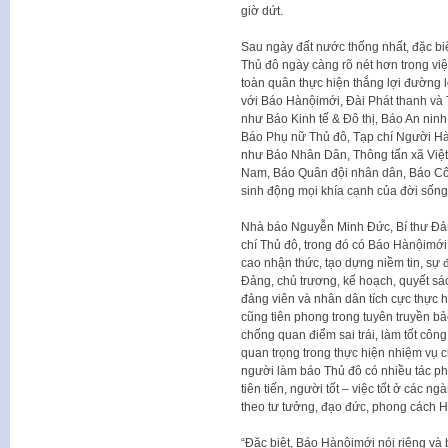
giờ dứt.
Sau ngày đất nước thống nhất, đặc biệ
Thủ đô ngày càng rõ nét hơn trong việ
toàn quân thực hiện thắng lợi đường 
với Báo Hànộimới, Đài Phát thanh và 
như Báo Kinh tế & Đô thị, Báo An nin
Báo Phụ nữ Thủ đô, Tạp chí Người Hà 
như Báo Nhân Dân, Thông tấn xã Việt 
Nam, Báo Quân đội nhân dân, Báo Cô
sinh động mọi khía cạnh của đời sống 
Nhà báo Nguyễn Minh Đức, Bí thư Đản
chí Thủ đô, trong đó có Báo Hànộimới,
cao nhận thức, tạo dựng niềm tin, sự 
Đảng, chủ trương, kế hoạch, quyết sá
đảng viên và nhân dân tích cực thực h
cũng tiên phong trong tuyên truyền b
chống quan điểm sai trái, làm tốt côn
quan trọng trong thực hiện nhiệm vụ c
người làm báo Thủ đô có nhiều tác p
tiên tiến, người tốt – việc tốt ở các 
theo tư tưởng, đạo đức, phong cách H
“Đặc biệt, Báo Hànộimới nói riêng và 