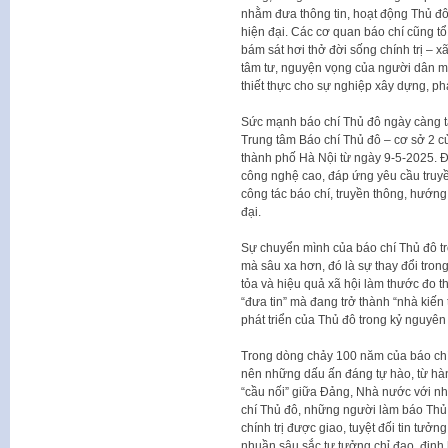
nhằm đưa thông tin, hoạt động Thủ đ
hiện đại. Các cơ quan báo chí cũng t
bám sát hơi thở đời sống chính trị –
tâm tư, nguyện vọng của người dân một
thiết thực cho sự nghiệp xây dựng, phá
Sức mạnh báo chí Thủ đô ngày càng t
Trung tâm Báo chí Thủ đô – cơ sở 2 c
thành phố Hà Nội từ ngày 9-5-2025. Đ
công nghệ cao, đáp ứng yêu cầu truyền
công tác báo chí, truyền thông, hướn
đại.
Sự chuyển mình của báo chí Thủ đô tr
mà sâu xa hơn, đó là sự thay đổi trong
tỏa và hiệu quả xã hội làm thước đo 
“đưa tin” mà đang trở thành “nhà kiến
phát triển của Thủ đô trong kỷ nguyên
Trong dòng chảy 100 năm của báo chí
nên những dấu ấn đáng tự hào, từ hàn
“cầu nối” giữa Đảng, Nhà nước với nhâ
chí Thủ đô, những người làm báo Thủ 
chính trị được giao, tuyệt đối tin tư
nhuần sâu sắc tư tưởng chỉ đạo, địn