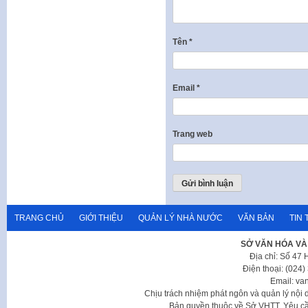
Tên
*
Email
*
Trang web
TRANG CHỦ
GIỚI THIỆU
QUẢN LÝ NHÀ NƯỚC
VĂN BẢN
TIN 
SỞ VĂN HÓA VÀ
Địa chỉ: Số 47
Điện thoại: (024
Email: va
Chịu trách nhiệm phát ngôn và quản lý nộ
Bản quyền thuộc về Sở VHTT. Yêu cầu 