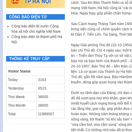
cách. Sau khi Báo Thanh Niên ra số đầ
mạng Việt Nam, Hà Nội cũng là “cái n
Hóa, Ngày Nay, góp phần chấn hưng dâ
CÔNG BÁO ĐIỆN TỬ
Sau Cách mạng Tháng Tám năm 1945, bá
Công báo điện tử nước Cộng
trong việc củng cố chính quyền cách m
hòa xã hội chủ nghĩa Việt Nam
tờ Dân Ý, Tiến Lên, Tia Sáng, Thời 
Công báo điện tử thành phố Hà
Nội
Ngày Giải phóng Thủ đô (10-10-1954)
báo chí Thủ đô. Chỉ 4 ngày sau, một t
tin – Triển lãm Thủy Tạ với cơ sở vật 
THỐNG KÊ TRUY CẬP
báo nói và báo hình của thành phố – Đ
24-10-1957, Báo Thủ đô – tiền thân 
Visitor Status
tiên. Là cơ quan của Thành ủy Hà Nội
Thủ đô, gần 68 năm qua, Báo Hànộimới
Today
3163
truyền, đóng góp quan trọng vào thàn
Yesterday
6523
Dưới sự lãnh đạo của Đảng, chỉ đạo 
This Week
38005
đô đã vượt qua mọi khó khăn, gian khổ
nhiệt huyết cách mạng trong mỗi thế 
This Month
38005
các tầng lớp, giai cấp, góp phần đưa 
Total
11989007
hoàn toàn. Những năm tháng kháng chiế
vững vàng, trở thành “vũ khí sắc bén”
“vừa cầm bút, vừa cầm súng” xông pha
liệt nhất. Có những nhà báo đã bị th