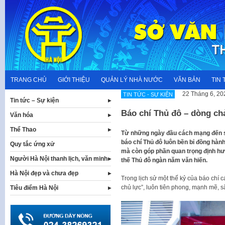
Skip
to
content
TRANG CHỦ
GIỚI THIỆU
QUẢN LÝ NHÀ NƯỚC
VĂN BẢN
TIN 
22 Tháng 6, 20
TIN TỨC - SỰ KIỆN
Tin tức – Sự kiện
Báo chí Thủ đô – dòng chả
Văn hóa
Thể Thao
Từ những ngày đầu cách mạng đến s
báo chí Thủ đô luôn bền bỉ đồng hành
Quy tắc ứng xử
mà còn góp phần quan trọng định hướ
Người Hà Nội thanh lịch, văn minh
thế Thủ đô ngàn năm văn hiến.
Hà Nội đẹp và chưa đẹp
Trong lịch sử một thế kỷ của báo chí
chủ lực”, luôn tiên phong, mạnh mẽ, s
Tiêu điểm Hà Nội