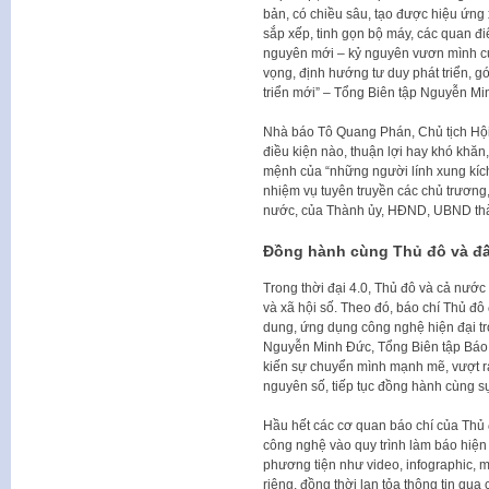
bản, có chiều sâu, tạo được hiệu ứng 
sắp xếp, tinh gọn bộ máy, các quan đ
nguyên mới – kỷ nguyên vươn mình của
vọng, định hướng tư duy phát triển, 
triển mới” – Tổng Biên tập Nguyễn M
Nhà báo Tô Quang Phán, Chủ tịch Hội
điều kiện nào, thuận lợi hay khó khăn
mệnh của “những người lính xung kích 
nhiệm vụ tuyên truyền các chủ trương
nước, của Thành ủy, HĐND, UBND thà
Đồng hành cùng Thủ đô và đấ
Trong thời đại 4.0, Thủ đô và cả nước 
và xã hội số. Theo đó, báo chí Thủ đô
dung, ứng dụng công nghệ hiện đại tr
Nguyễn Minh Đức, Tổng Biên tập Báo 
kiến sự chuyển mình mạnh mẽ, vượt ra
nguyên số, tiếp tục đồng hành cùng sự
Hầu hết các cơ quan báo chí của Thủ 
công nghệ vào quy trình làm báo hiện
phương tiện như video, infographic, 
riêng, đồng thời lan tỏa thông tin q