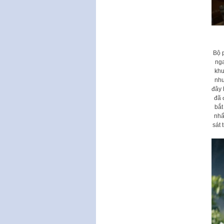
Bộ 
nga
khu
như
đây 
đã 
bắt
nhấ
sát 