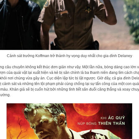
Cảnh sát trưởng Koffman trở thành hy vọng duy nhất cho gia đình Delaney
g câu chuyên không kết thúc đơn giản như vậy. Một lần nữa, bóng dáng cao lớn 
rợn của quái vật lại xuất hiện và kẻ bị săn chính là ba thanh niên đang tìm cách ch
 khỏi nơi chúng vừa gây án. Cục diện lập tức bị lật ngược. Giờ đây, cả gia đình De
vị cảnh sát và những tên tội phạm phải cùng chống lại sự tấn công của một con quái
 máu. Khán giả sẽ bị cuốn hút bởi những tình tiết săn đuổi căng thẳng và xoay chu
lường.