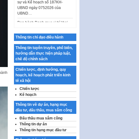
UBND…
Ban hành Danh mục vị trí khai
thác quảng cáo trên địa bàn
thành phố Hà Nội
Kế hoạch Tổ chức Cuộc thi
chính luận về bảo vệ nền tảng tư
Thông tin chỉ đạo điều hành
tưởng của Đảng…
Thông tin tuyên truyền, phổ biến,
Công bố công khai dự toán kinh
hướng dẫn thực hiện pháp luật,
phí xây dựng pháp luật, hoàn
chế độ chính sách
thiện thể chế, chính…
Chiến lược, định hướng, quy
Quy định về nghiên cứu, ứng
thành
hoạch, kế hoạch phát triển kinh
dụng khoa học, công nghệ, đổi
tế xã hội
mới sáng tạo và chuyển…
Chiến lược
Quy định chi tiết và hướng dẫn
Kế hoạch
thi hành một số điều của Luật Lý
lịch tư…
Thông tin về dự án, hạng mục
đầu tư, đấu thầu, mua sắm công
Sửa đổi, bổ sung một số nội
dung tại Nghị quyết số 30/NQ-
Đấu thầu mua sắm công
CP ngày 24 tháng 02…
Thông tin dự án
Thông tin hạng mục đầu tư
Ban hành Chương trình hành
động của Chính phủ thực hiện