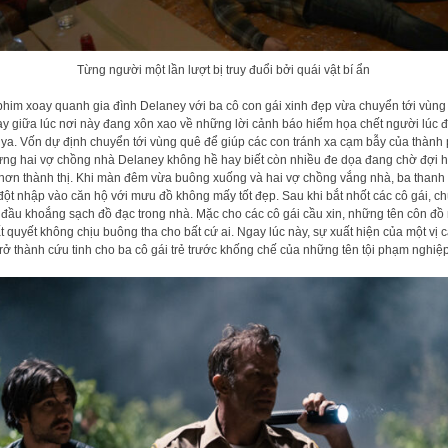
Từng người một lần lượt bị truy đuổi bởi quái vật bí ẩn
phim xoay quanh gia đình Delaney với ba cô con gái xinh đẹp vừa chuyển tới vùng
y giữa lúc nơi này đang xôn xao về những lời cảnh báo hiểm họa chết người lúc
ya. Vốn dự định chuyển tới vùng quê để giúp các con tránh xa cạm bẫy của thành
ng hai vợ chồng nhà Delaney không hề hay biết còn nhiều đe dọa đang chờ đợi 
hơn thành thị. Khi màn đêm vừa buông xuống và hai vợ chồng vắng nhà, ba thanh
đột nhập vào căn hộ với mưu đồ không mấy tốt đẹp. Sau khi bắt nhốt các cô gái, c
 đầu khoắng sạch đồ đạc trong nhà. Mặc cho các cô gái cầu xin, những tên côn đồ
t quyết không chịu buông tha cho bất cứ ai. Ngay lúc này, sự xuất hiện của một vị 
trở thành cứu tinh cho ba cô gái trẻ trước khống chế của những tên tội phạm nghiệ