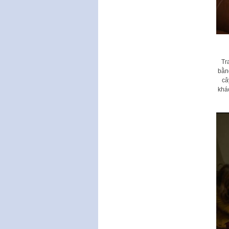
Tr
bằng
câ
khá