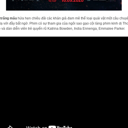
 trăng máu
hứa hẹn chiêu đãi các khán giả đam mê thể loại quái vật một câu chuy
lạ với đầy bất ngờ. Phim có sự tham gia của ngôi sao gạo cội làng phim kinh dị T
 và dàn diễn viên trẻ quyến rũ Katrina Bowden, India Ennenga, Emmalee Parker.