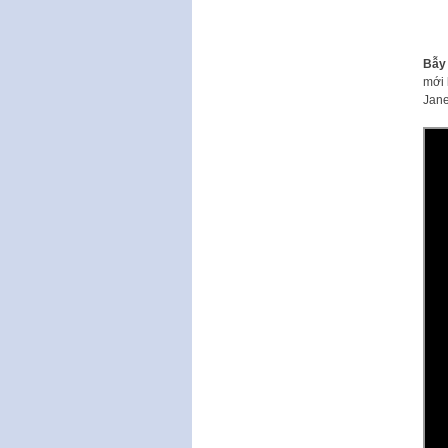
Bẫy
mới 
Jane