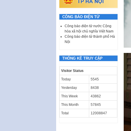
CÔNG BÁO ĐIỆN TỬ
Công báo điện tử nước Cộng
hòa xã hội chủ nghĩa Việt Nam
Công báo điện tử thành phố Hà
Nội
THỐNG KÊ TRUY CẬP
Visitor Status
Today
5545
Yesterday
8438
This Week
43862
This Month
57845
Total
12008847