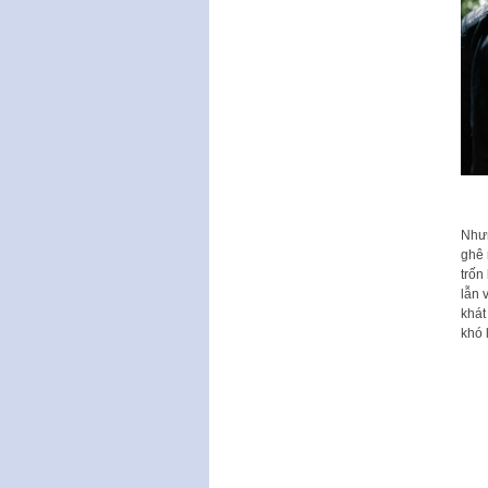
Nhưn
ghê 
trốn
lẫn 
khát
khó 