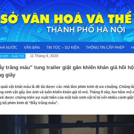
NHÀ NƯỚC
VĂN BẢN
TIN TỨC – SỰ KIỆN
THÔNG TIN CẤP PHÉP
H
11 Tháng 9, 2020
 CHƠI - GIẢI TRÍ
y trăng máu” tung trailer giật gân khiến khán giả hồi h
ng giây
 quái vật khát máu là đề tài được các nhà làm phim kinh dị ưa chuộng. Chúng là
g sinh vật gây ám ảnh và luôn khiến khán giả tò mò. Tháng 9 này, fan hâm mộ 
sẽ được chứng kiến sự xuất hiện của một loài sinh vật kì bí với nhiều cảnh giật
g bộ phim kinh dị “Bẫy trăng máu”.