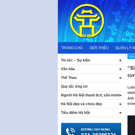
Skip
to
content
TRANG CHỦ
GIỚI THIỆU
QUẢN LÝ 
VUI
Tin tức – Sự kiện
“Bẫ
Văn hóa
từ
Thể Thao
Quy tắc ứng xử
Loài
nhữn
Người Hà Nội thanh lịch, văn minh
ảnh 
tron
Hà Nội đẹp và chưa đẹp
Tiêu điểm Hà Nội