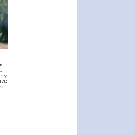
động của Chính phủ thực hiện
Nghị quyết số 02-NQ/TW ngày
17…
THÔNG BÁO Tuyển dụng lao
động hợp đồng theo Nghị định
số 111/2022/NĐ-CP ngày
30/12/2022 của Chính…
Sửa đổi, bổ sung một số điều
của Thông tư số 320/2016/TT-
BTC của Bộ trưởng Bộ Tài…
và
Quy định về quản lý website
ạy
thương mại điện tử
laney
 vật
Nghị quyết quy định điều kiện,
yển
thủ tục tặng, thu hồi danh hiệu
"Công dân danh dự…
Nghị quyết quy định một số
chính sách thúc đẩy nghiên cứu
khoa học, phát triển công…
Nghị quyết công bố Nghị quyết
quy phạm pháp luật của HĐND
Thành phố triển khai thi…