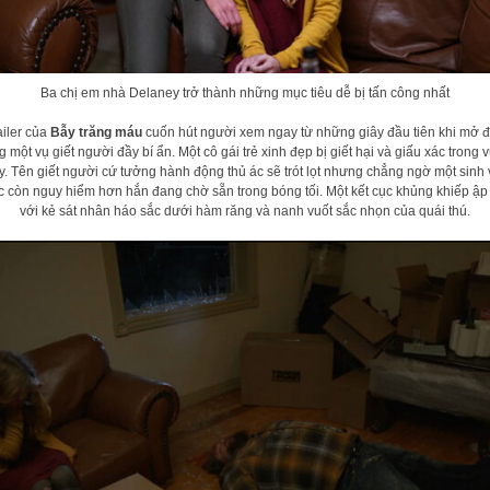
Ba chị em nhà Delaney trở thành những mục tiêu dễ bị tấn công nhất
ailer của
Bẫy trăng máu
cuốn hút người xem ngay từ những giây đầu tiên khi mở 
 một vụ giết người đầy bí ẩn. Một cô gái trẻ xinh đẹp bị giết hại và giấu xác trong
y. Tên giết người cứ tưởng hành động thủ ác sẽ trót lọt nhưng chẳng ngờ một sinh 
c còn nguy hiểm hơn hắn đang chờ sẵn trong bóng tối. Một kết cục khủng khiếp ập
với kẻ sát nhân háo sắc dưới hàm răng và nanh vuốt sắc nhọn của quái thú.