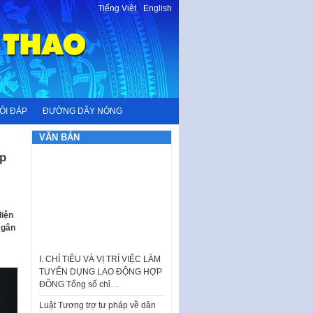
Tiếng Việt
-
English
ỎI ĐÁP
ĐƯỜNG DÂY NÓNG
VĂN BẢN
ộp
điện
 gân
I. CHỈ TIÊU VÀ VỊ TRÍ VIỆC LÀM
TUYỂN DỤNG LAO ĐỘNG HỢP
ĐỒNG Tổng số chỉ…
Luật Tương trợ tư pháp về dân
sự và Kế hoạch số 187KH-
UBND ngày 0752026 của