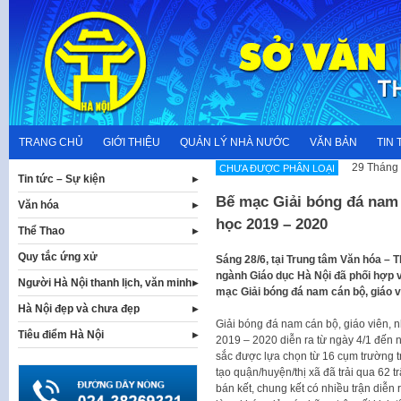
Skip
to
content
TRANG CHỦ
GIỚI THIỆU
QUẢN LÝ NHÀ NƯỚC
VĂN BẢN
TIN 
29 Tháng 
CHƯA ĐƯỢC PHÂN LOẠI
Tin tức – Sự kiện
Bế mạc Giải bóng đá nam 
Văn hóa
học 2019 – 2020
Thể Thao
Quy tắc ứng xử
Sáng 28/6, tại Trung tâm Văn hóa – 
ngành Giáo dục Hà Nội đã phối hợp 
Người Hà Nội thanh lịch, văn minh
mạc Giải bóng đá nam cán bộ, giáo v
Hà Nội đẹp và chưa đẹp
Giải bóng đá nam cán bộ, giáo viên,
Tiêu điểm Hà Nội
2019 – 2020 diễn ra từ ngày 4/1 đến 
sắc được lựa chọn từ 16 cụm trường 
tạo quận/huyện/thị xã đã trải qua 62 trậ
bán kết, chung kết có nhiều trận diễ