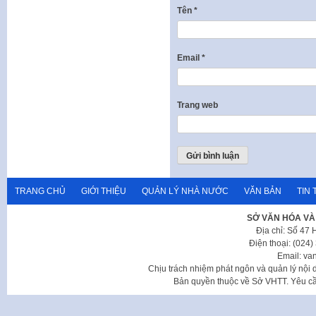
Tên
*
Email
*
Trang web
TRANG CHỦ
GIỚI THIỆU
QUẢN LÝ NHÀ NƯỚC
VĂN BẢN
TIN 
SỞ VĂN HÓA VÀ
Địa chỉ: Số 47
Điện thoại: (024
Email: va
Chịu trách nhiệm phát ngôn và quản lý nộ
Bản quyền thuộc về Sở VHTT. Yêu cầu 