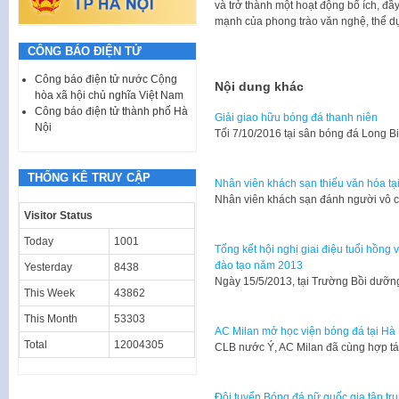
và trở thành một hoạt động bổ ích, đầ
mạnh của phong trào văn nghệ, thể dụ
CÔNG BÁO ĐIỆN TỬ
Công báo điện tử nước Cộng
Nội dung khác
hòa xã hội chủ nghĩa Việt Nam
Công báo điện tử thành phố Hà
Giải giao hữu bóng đá thanh niên
Nội
Tối 7/10/2016 tại sân bóng đá Long
THỐNG KÊ TRUY CẬP
Nhân viên khách sạn thiếu văn hóa tạ
​Nhân viên khách sạn đánh người vô 
Visitor Status
Today
1001
Tổng kết hội nghị giai điệu tuổi hồng 
đào tạo năm 2013
Yesterday
8438
​Ngày 15/5/2013, tại Trường Bồi dư
This Week
43862
This Month
53303
AC Milan mở học viện bóng đá tại Hà
Total
12004305
CLB nước Ý, AC Milan đã cùng hợp tá
Đội tuyển Bóng đá nữ quốc gia tập t