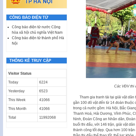
CÔNG BÁO ĐIỆN TỬ
Công báo điện tử nước Cộng
hòa xã hội chủ nghĩa Việt Nam
Công báo điện tử thành phố Hà
Nội
THỐNG KÊ TRUY CẬP
Visitor Status
Today
6224
Các VĐV thi đ
Yesterday
6523
Tham gia tranh tài tại giải vật dân 
This Week
41066
gần 100 đô vật đến từ 14 đoàn thuộc c
trong cả nước gồm: Hà Nội, Bắc Gia
This Month
41066
Thanh Hoá, Hải Dương, Vĩnh Phúc, C
Total
11992068
Ninh, Đoàn Công an Nhân dân, Đoàn Q
buổi thi đấu, với 146 trận, giải vật 
thành công tốt đẹp. Qua hơn 100 trận 
thần thi đấu thể thao tốt, thể lực khỏe