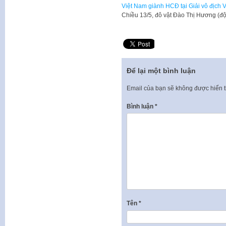
Việt Nam giành HCĐ tại Giải vô địch 
Chiều 13/5, đô vật Đào Thị Hương (đ
Để lại một bình luận
Email của bạn sẽ không được hiển t
Bình luận
*
Tên
*