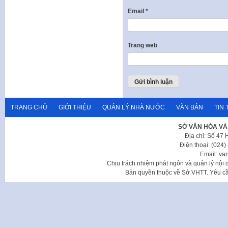
Email
*
Trang web
TRANG CHỦ
GIỚI THIỆU
QUẢN LÝ NHÀ NƯỚC
VĂN BẢN
TIN 
SỞ VĂN HÓA VÀ
Địa chỉ: Số 47
Điện thoại: (024
Email: va
Chịu trách nhiệm phát ngôn và quản lý nộ
Bản quyền thuộc về Sở VHTT. Yêu cầu 