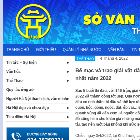
Skip
to
content
TRANG CHỦ
GIỚI THIỆU
QUẢN LÝ NHÀ NƯỚC
VĂN BẢN
TIN 
4 Tháng 4, 2022
THỂ THAO
Tin tức – Sự kiện
Bế mạc và trao giải vật d
Văn hóa
nhất năm 2022
Thể Thao
Quy tắc ứng xử
Sau 5 buổi thi đấu, với 146 trận, gi
2022 đã thành công tốt đẹp. Qua hơn
Người Hà Nội thanh lịch, văn minh
đều có tinh thần thi đấu và thể lực tố
cuốn, bộc, gồng, ngóc, dắt, ép vai…
Hà Nội đẹp và chưa đẹp
quanh vùng đã đến xem, là nguồn cổ v
Tiêu điểm Hà Nội
đô cống hiến cho khán giả những mà
tài, tạo nên một bầu không khí sức sôi
Chiều ngày 3/4/2022, tại Khu Trung t