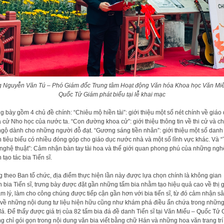
 Nguyễn Văn Tú – Phó Giám đốc Trung tâm Hoạt động Văn hóa Khoa học Văn Mi
Quốc Tử Giám phát biểu tại lễ khai mạc
g bày gồm 4 chủ đề chính: “Chiêu mộ hiền tài”: giới thiệu một số nét chính về giáo
 cử Nho học của nước ta. “Con đường khoa cử”: giới thiệu thông tin về thi cử và c
ngộ dành cho những người đỗ đạt. “Gương sáng tiền nhân”: giới thiệu một số danh
 tiêu biểu có nhiều đóng góp cho giáo dục nước nhà và một số lĩnh vực khác. Và “
nghệ thuật”: Cảm nhận bàn tay tài hoa và thế giới quan phong phú của những ngh
 tạo tác bia Tiến sĩ.
 theo Ban tổ chức, địa điểm thực hiện lần này được lựa chọn chính là không gian
 bia Tiến sĩ, trưng bày được đặt gần những tấm bia nhằm tạo hiệu quả cao về thị 
âm lý, làm cho công chúng được tiếp cận gần hơn với bia tiến sĩ, từ đó cảm nhận s
về những nội dung tư liệu hiện hữu cũng như khám phá điều ẩn chứa trong nhữn
đá. Để thấy được giá trị của 82 tấm bia đá đề danh Tiến sĩ tại Văn Miếu – Quốc Tử
g chỉ gói gọn trong nội dung văn bia viết bằng chữ Hán và những hoa văn trang trí 