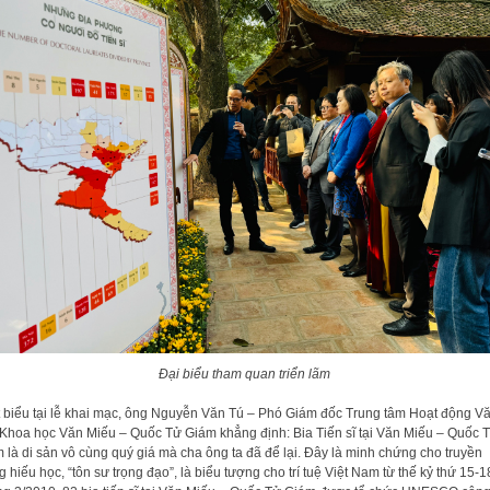
Đại biểu tham quan triển lãm
 biểu tại lễ khai mạc, ông Nguyễn Văn Tú – Phó Giám đốc Trung tâm Hoạt động V
Khoa học Văn Miếu – Quốc Tử Giám khẳng định: Bia Tiến sĩ tại Văn Miếu – Quốc 
 là di sản vô cùng quý giá mà cha ông ta đã để lại. Đây là minh chứng cho truyền
g hiếu học, “tôn sư trọng đạo”, là biểu tượng cho trí tuệ Việt Nam từ thế kỷ thứ 15-1