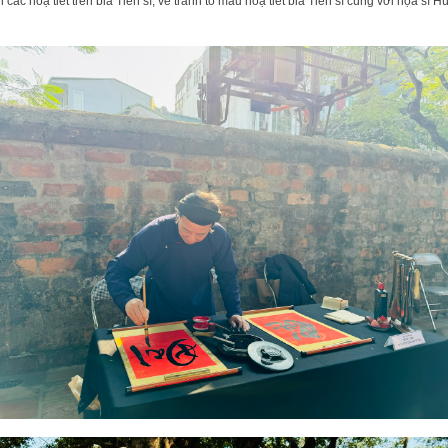
in các hoạ tiết trên bia Tiến sĩ, vẽ tranh tô màu hoạ tiết bia Tiến sĩ cùng với họa sĩ H