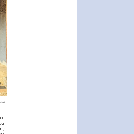
Nghị quyết về một số chính sách
ưu đãi, hỗ trợ phát triển hạ tầng,
tổ chức…
Nghị quyết quy định một số nội
dung và định mức chi quản lý
hoạt động khoa…
Quy định mức tiền phạt đối với
một số hành vi vi phạm hành
chính trong lĩnh…
Phê duyệt Chương trình phát
triển kinh tế số và xã hội số giai
đoạn 2026 -…
Quy định về tổ chức, hoạt động
của thôn, tổ dân phố và chế độ,
chính sách…
 bia
du
 ưu
 tự