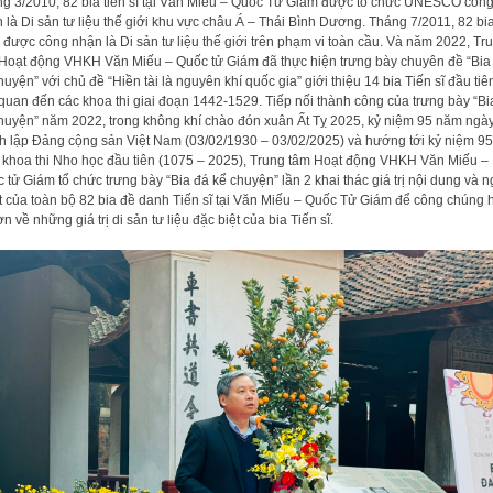
g 3/2010, 82 bia tiến sĩ tại Văn Miếu – Quốc Tử Giám được tổ chức UNESCO côn
 là Di sản tư liệu thế giới khu vực châu Á – Thái Bình Dương. Tháng 7/2011, 82 bia
ại được công nhận là Di sản tư liệu thế giới trên phạm vi toàn cầu. Và năm 2022, Tr
Hoạt động VHKH Văn Miếu – Quốc tử Giám đã thực hiện trưng bày chuyên đề “Bia
huyện” với chủ đề “Hiền tài là nguyên khí quốc gia” giới thiệu 14 bia Tiến sĩ đầu tiê
 quan đến các khoa thi giai đoạn 1442-1529. Tiếp nối thành công của trưng bày “Bi
huyện” năm 2022, trong không khí chào đón xuân Ất Tỵ 2025, kỷ niệm 95 năm ngà
h lập Đảng cộng sản Việt Nam (03/02/1930 – 03/02/2025) và hướng tới kỷ niệm 9
khoa thi Nho học đầu tiên (1075 – 2025), Trung tâm Hoạt động VHKH Văn Miếu –
 tử Giám tổ chức trưng bày “Bia đá kể chuyện” lần 2 khai thác giá trị nội dung và 
t của toàn bộ 82 bia đề danh Tiến sĩ tại Văn Miếu – Quốc Tử Giám để công chúng 
ơn về những giá trị di sản tư liệu đặc biệt của bia Tiến sĩ.