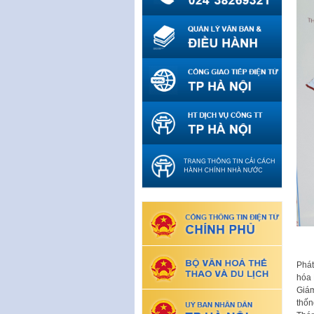
Phát
hóa 
Giám
thốn