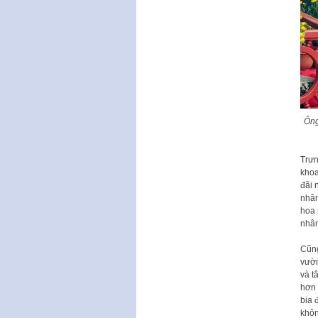
Ông
Trưn
khoa
đãi 
nhân
hoa 
nhân
Cũng
vườn
và t
hơn 
bia 
khôn