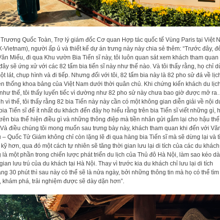
Trương Quốc Toàn, Trợ lý giám đốc Cơ quan Hợp tác quốc tế Vùng Paris tại Việt
-Vietnam), người ấp ủ và thiết kế dự án trưng này này chia sẻ thêm: “Trước đây, đ
Văn Miếu, đi qua Khu vườn Bia Tiến sĩ này, tôi luôn quan sát xem khách tham quan 
đây sẽ ứng xử với các 82 tấm bia tiến sĩ này như thế nào. Và tôi thấy rằng, họ chỉ 
một lát, chụp hình và đi tiếp. Nhưng đối với tôi, 82 tấm bia này là 82 pho sử đá về lịc
ền thống khoa bảng của Việt Nam dưới thời quân chủ. Khi chứng kiến khách du lịch
như thế, tôi thấy luyến tiếc vì dường như 82 pho sử này chưa bao giờ được mở r
h vì thế, tôi thấy rằng 82 bia Tiến này này cần có một không gian diễn giải về nội 
bia Tiến sĩ để ít nhất du khách đến đây họ hiểu rằng trên bia Tiến sĩ viết những gì, 
trên bia thể hiện điều gì và những thông điệp mà tiền nhân gửi gắm lại cho hậu thế
Và điều chúng tôi mong muốn sau trưng bày này, khách tham quan khi đến với Vă
 – Quốc Tử Giám không chỉ còn lặng lẽ đi qua hàng bia Tiến sĩ mà sẽ dừng lại và t
 kỹ hơn, qua đó một cách tự nhiên sẽ tăng thời gian lưu lại di tích của các du khách
 là một phần trong chiến lược phát triển du lịch của Thủ đô Hà Nội, làm sao kéo dà
 gian lưu trú của du khách tại Hà Nội. Thay vì trước kia du khách chỉ lưu lại di tích
ng 30 phút thì sau này có thể sẽ là nửa ngày, bởi những thông tin mà họ có thể tìm
, khám phá, trải nghiệm được sẽ dày dặn hơn”.