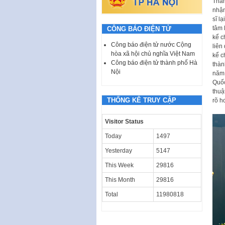
Thán
nhận
sĩ l
tâm 
CÔNG BÁO ĐIỆN TỬ
kể c
Công báo điện tử nước Cộng
liên
hòa xã hội chủ nghĩa Việt Nam
kể c
Công báo điện tử thành phố Hà
thàn
Nội
năm 
Quốc
thuậ
THỐNG KÊ TRUY CẬP
rõ h
Visitor Status
Today
1497
Yesterday
5147
This Week
29816
This Month
29816
Total
11980818