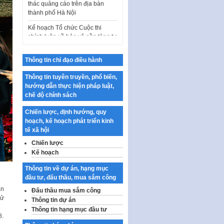
Kế hoạch Tổ chức Cuộc thi
chính luận về bảo vệ nền tảng tư
tưởng của Đảng…
Công bố công khai dự toán kinh
phí xây dựng pháp luật, hoàn
thiện thể chế, chính…
Thông tin chỉ đạo điều hành
Quy định về nghiên cứu, ứng
Thông tin tuyên truyền, phổ biến,
dụng khoa học, công nghệ, đổi
hướng dẫn thực hiện pháp luật,
mới sáng tạo và chuyển…
chế độ chính sách
Quy định chi tiết và hướng dẫn
Chiến lược, định hướng, quy
thi hành một số điều của Luật Lý
hoạch, kế hoạch phát triển kinh
lịch tư…
tế xã hội
Sửa đổi, bổ sung một số nội
Chiến lược
dung tại Nghị quyết số 30/NQ-
Kế hoạch
CP ngày 24 tháng 02…
Thông tin về dự án, hạng mục
Ban hành Chương trình hành
đầu tư, đấu thầu, mua sắm công
động của Chính phủ thực hiện
ăn
Đấu thầu mua sắm công
Nghị quyết số 02-NQ/TW ngày
Tử
Thông tin dự án
17…
Thông tin hạng mục đầu tư
THÔNG BÁO Tuyển dụng lao
8.