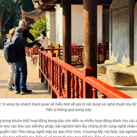
 hi vọng du khách tham quan sẽ hiểu hơn về giá trị nội dung và nghệ thuật của 82
Tiến sĩ thông qua trưng bày
 trong khuôn khổ hoạt động trưng bày còn diễn ra nhiều hoạt động dành cho các 
h như các khu vực viết thư pháp; trải nghiệm làm lều chõng đi thi cùng nghệ nhân
guyễn Văn Tĩnh (làng nghề mây tre đan Phú Vinh, Chương Mỹ, Hà Nội); trải nghiệm