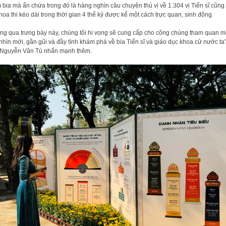
 bia mà ẩn chứa trong đó là hàng nghìn câu chuyện thú vị về 1.304 vị Tiến sĩ cũng
hoa thi kéo dài trong thời gian 4 thế kỷ được kể một cách trực quan, sinh động.
ng qua trưng bày này, chúng tôi hi vọng sẽ cung cấp cho công chúng tham quan m
nhìn mới, gần gũi và đầy tính khám phá về bia Tiến sĩ và giáo dục khoa cử nước ta”
Nguyễn Văn Tú nhấn mạnh thêm.