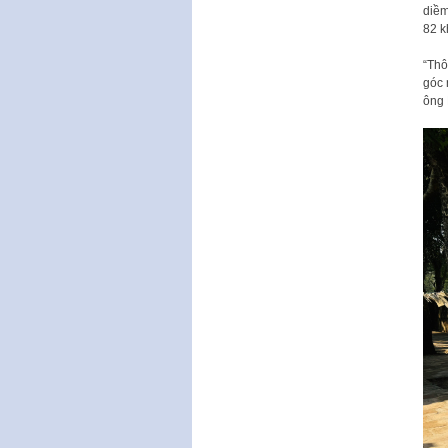
diềm
82 k
“Thô
góc 
ông 