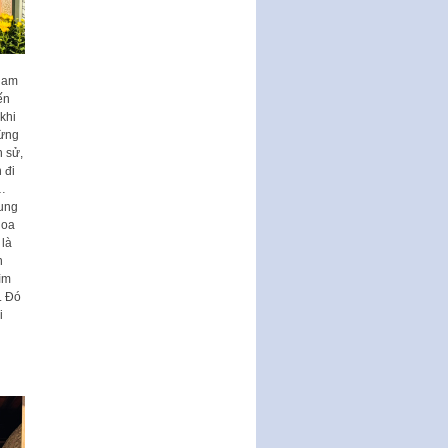
động hợp đồng theo Nghị định
số 111/2022/NĐ-CP ngày
30/12/2022 của Chính…
 Nam
Sửa đổi, bổ sung một số điều
ến
của Thông tư số 320/2016/TT-
khi
BTC của Bộ trưởng Bộ Tài…
dừng
Quy định về quản lý website
h sử,
thương mại điện tử
 đi
a…
Nghị quyết quy định điều kiện,
dung
thủ tục tặng, thu hồi danh hiệu
hoa
"Công dân danh dự…
 là
n
Nghị quyết quy định một số
ìm
chính sách thúc đẩy nghiên cứu
. Đó
khoa học, phát triển công…
i
Nghị quyết công bố Nghị quyết
quy phạm pháp luật của HĐND
Thành phố triển khai thi…
Nghị quyết ban hành quy chế
tiếp công dân của Thường trực
HĐND, đại biểu HĐND thành…