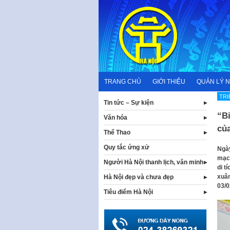
Skip
to
content
TRANG CHỦ
GIỚI THIỆU
QUẢN LÝ 
TRI
Tin tức – Sự kiện
“Bi
Văn hóa
của
Thể Thao
Quy tắc ứng xử
Ngày
mạc 
Người Hà Nội thanh lịch, văn minh
di t
xuân
Hà Nội đẹp và chưa đẹp
03/0
Tiêu điểm Hà Nội