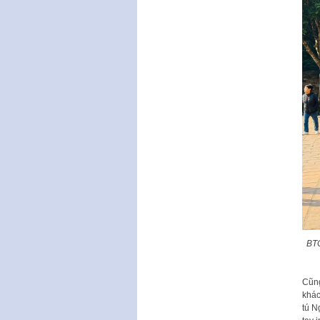
BTC
Cũng
khác
tú N