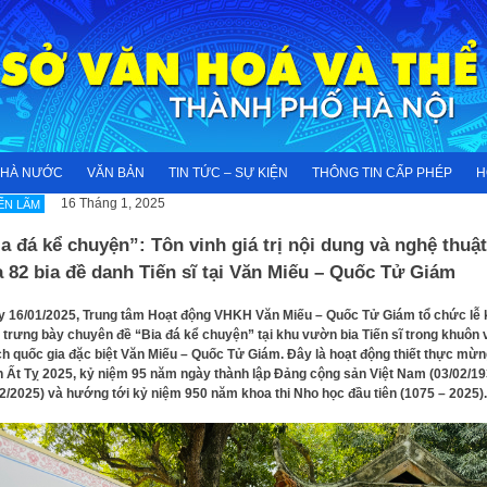
NHÀ NƯỚC
VĂN BẢN
TIN TỨC – SỰ KIỆN
THÔNG TIN CẤP PHÉP
H
16 Tháng 1, 2025
ỂN LÃM
a đá kể chuyện”: Tôn vinh giá trị nội dung và nghệ thuật
 82 bia đề danh Tiến sĩ tại Văn Miếu – Quốc Tử Giám
 16/01/2025, Trung tâm Hoạt động VHKH Văn Miếu – Quốc Tử Giám tổ chức lễ 
trưng bày chuyên đề “Bia đá kể chuyện” tại khu vườn bia Tiến sĩ trong khuôn 
ích quốc gia đặc biệt Văn Miếu – Quốc Tử Giám. Đây là hoạt động thiết thực mừ
 Ất Tỵ 2025, kỷ niệm 95 năm ngày thành lập Đảng cộng sản Việt Nam (03/02/19
2/2025) và hướng tới kỷ niệm 950 năm khoa thi Nho học đầu tiên (1075 – 2025).