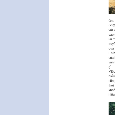
Ông 
(PRX
với 
vào 
lại 
truy
qua 
Chín
của 
văn 
gì… 
Miếu
hiểu
cũng
thời
khoả
hiểu