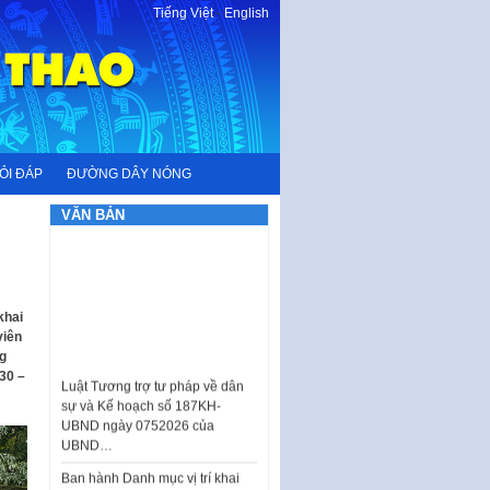
Tiếng Việt
-
English
ỎI ĐÁP
ĐƯỜNG DÂY NÓNG
VĂN BẢN
khai
viên
Luật Tương trợ tư pháp về dân
ng
sự và Kế hoạch số 187KH-
30 –
UBND ngày 0752026 của
UBND…
Ban hành Danh mục vị trí khai
thác quảng cáo trên địa bàn
thành phố Hà Nội