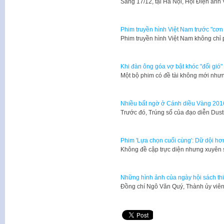
​Sáng 17/12, tại Hà Nội, Hội Điện ản
Phim truyền hình Việt Nam trước "cơn b
Phim truyền hình Việt Nam không chỉ
Khi đàn ông góa vợ bật khóc "đổi gió"
​Một bộ phim có đề tài không mới như
Nhiều bất ngờ ở Cánh diều Vàng 201
Trước đó, Trúng số của đạo diễn Dus
Phim 'Lựa chọn cuối cùng': Dữ dội hơ
Không đề cập trực diện nhưng xuyên 
Những hình ảnh của ngày hội sách thi
Đồng chí Ngô Văn Quý, Thành ủy viê