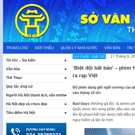
Skip
to
content
TRANG CHỦ
GIỚI THIỆU
QUẢN LÝ NHÀ NƯỚC
VĂN BẢN
TIN 
17 Tháng 9, 2
VUI CHƠI - GIẢI TRÍ
Tin tức – Sự kiện
‘Biệt đội bất bảo’ – phim
Văn hóa
ra rạp Việt
Thể Thao
Quy tắc ứng xử
Bộ phim đang giữ ngôi vương của ph
vào tháng 10 tới.
Người Hà Nội thanh lịch, văn minh
Bad Guys
(Những gã tồi) là series p
Hà Nội đẹp và chưa đẹp
Quốc được lên sóng phần đầu vào n
Tiêu điểm Hà Nội
tên tội phạm bất hảo được một điều tr
nguy hiểm và tàn ác hơn.