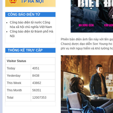
CÔNG BÁO ĐIỆN TỬ
Công báo điện tử nước Cộng
hòa xã hội chủ nghĩa Việt Nam
Công báo điện tử thành phố Hà
Nội
Phiên bản điện ảnh lần này với tên g
Chaos) được đạo diễn Son Young-ho th
phi vụ mới nguy hiểm và khó lường h
THỐNG KÊ TRUY CẬP
Visitor Status
Today
4051
Yesterday
8438
This Week
43862
This Month
56351
Total
12007353