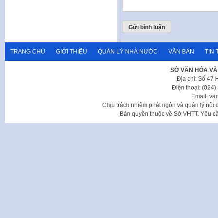
TRANG CHỦ
GIỚI THIỆU
QUẢN LÝ NHÀ NƯỚC
VĂN BẢN
TIN 
SỞ VĂN HÓA VÀ
Địa chỉ: Số 47
Điện thoại: (024
Email: va
Chịu trách nhiệm phát ngôn và quản lý nộ
Bản quyền thuộc về Sở VHTT. Yêu cầu 