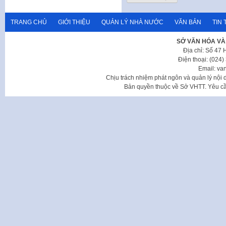
TRANG CHỦ
GIỚI THIỆU
QUẢN LÝ NHÀ NƯỚC
VĂN BẢN
TIN 
SỞ VĂN HÓA VÀ
Địa chỉ: Số 47
Điện thoại: (024
Email: va
Chịu trách nhiệm phát ngôn và quản lý nộ
Bản quyền thuộc về Sở VHTT. Yêu cầu 