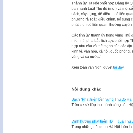
Thành ủy Hà Nội phối hợp Đảng ủy Qu
ban hành Luật Thủ đô (mới) và một số 
sách, xây dựng, đê điều… có liên quan
phương rà soát, điều chỉnh, bổ sung c
phát triển có liên quan; thường xuyên t
Các tỉnh ủy, thành ủy trong vùng Thủ
miền núi phía bắc tích cực phối hợp T
hợp nhu cầu và thế mạnh của các địa
kinh tế, văn hóa, xã hội, quốc phòng,
vùng và cả nước./.
Xem toàn văn Nghị quyết
tại đây.
Nội dung khác
Sách “Phát triển bền vững Thủ đô Hà 
​Trên cơ sở tiếp thu thành công của H
Định hướng phát triển TDTT của Thủ
Trong những năm qua Hà Nội luôn là c