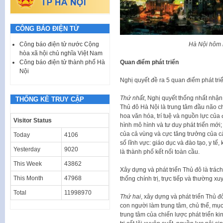
CÔNG BÁO ĐIỆN TỬ
Hà Nội hôm 
Công báo điện tử nước Cộng
hòa xã hội chủ nghĩa Việt Nam
Quan điểm phát triển
Công báo điện tử thành phố Hà
Nội
Nghị quyết đề ra 5 quan điểm phát triể
Thứ nhất
, Nghị quyết thống nhất nhận t
THỐNG KÊ TRUY CẬP
Thủ đô Hà Nội là trung tâm đầu não chí
hoa văn hóa, trí tuệ và nguồn lực của đ
Visitor Status
hình mô hình và tư duy phát triển mới; 
của cả vùng và cực tăng trưởng của 
Today
4106
số lĩnh vực: giáo dục và đào tạo, y tế
Yesterday
9020
là thành phố kết nối toàn cầu.
This Week
43862
Xây dựng và phát triển Thủ đô là trác
This Month
47968
thống chính trị, trực tiếp và thường 
Total
11998970
Thứ hai
, xây dựng và phát triển Thủ 
con người làm trung tâm, chủ thể, mục t
trung tâm của chiến lược phát triển ki