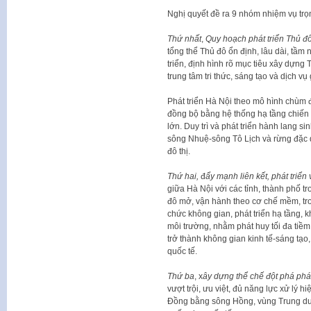
Nghị quyết đề ra 9 nhóm nhiệm vụ trọ
Thứ nhất
,
Quy hoạch phát triển Thủ đô
tổng thể Thủ đô ổn định, lâu dài, tầ
triển, định hình rõ mục tiêu xây dựn
trung tâm tri thức, sáng tạo và dịch vụ
Phát triển Hà Nội theo mô hình chùm đô
đồng bộ bằng hệ thống hạ tầng chiến
lớn. Duy trì và phát triển hành lang
sông Nhuệ-sông Tô Lịch và rừng đặc d
đô thị.
Thứ hai,
đ
ẩy mạnh liên kết, phát triển
giữa Hà Nội với các tỉnh, thành phố t
đô mở, vận hành theo cơ chế mềm, trong
chức không gian, phát triển hạ tầng, 
môi trường, nhằm phát huy tối đa tiề
trở thành không gian kinh tế-sáng tạo
quốc tế.
Thứ ba
, x
ây dựng thể chế đột phá phát
vượt trội, ưu việt, đủ năng lực xử lý 
Đồng bằng sông Hồng, vùng Trung du