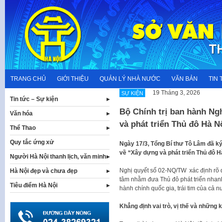
Skip
to
content
TRANG CHỦ
GIỚI THIỆU
QUẢN LÝ NHÀ NƯỚC
VĂN BẢN
TIN 
19 Tháng 3, 2026
SỰ KIỆN
Tin tức – Sự kiện
Bộ Chính trị ban hành Ng
Văn hóa
và phát triển Thủ đô Hà N
Thể Thao
Quy tắc ứng xử
Ngày 17/3, Tổng Bí thư Tô Lâm đã k
về “Xây dựng và phát triển Thủ đô H
Người Hà Nội thanh lịch, văn minh
Nghị quyết số 02-NQ/TW xác định rõ q
Hà Nội đẹp và chưa đẹp
tâm nhằm đưa Thủ đô phát triển nhanh,
Tiêu điểm Hà Nội
hành chính quốc gia, trái tim của cả n
Khẳng định vai trò, vị thế và những 