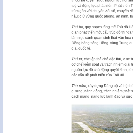
trị cốt lõi xuyên suốt, nguồn lực nội 
tuệ và động lực phát triển. Phát triển
trùm gắn với chuyển đổi số, chuyển đổi
hậu; giữ vững quốc phòng, an ninh, bảo
Thứ ba
, quy hoạch tổng thể Thủ đô H
gian phát triển mở, cấu trúc đô thị “đa
làm trục cảnh quan sinh thái-văn hóa 
Đồng bằng sông Hồng, vùng Trung du 
gia, quốc tế.
Thứ tư
, xác lập thể chế đặc thù, vượt 
cơ chế kiểm soát và trách nhiệm giải 
nguồn lực để chủ động quyết định, tổ 
các vấn đề phát triển của Thủ đô.
Thứ năm
, xây dựng Đảng bộ và hệ thố
gương, hành động, trách nhiệm; thật s
cách mạng, năng lực lãnh đạo và sức 