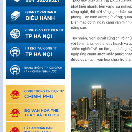
Trong thời gian qua, Hà Nội đã đạt nhi
phát triển nhanh, bền vững; sự nghiệp
công nghệ, đổi mới sáng tạo, chăm só
phòng – an ninh được giữ vững; quan
Diện mạo đô thị ngày càng văn minh, h
nâng cao.
Tuy nhiên, Nghị quyết cũng chỉ rõ nhữ
với tiềm năng, lợi thế; quy hoạch và q
“điểm nghẽn” về ùn tắc giao thông, trậ
ngập úng chậm được khắc phục; phát t
được quan tâm; văn hóa chưa trở thàn