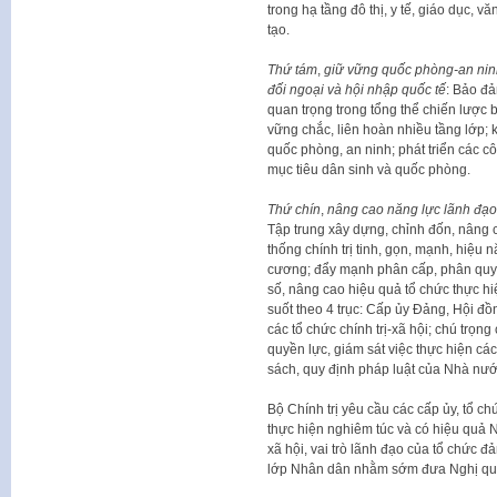
trong hạ tầng đô thị, y tế, giáo dục, 
tạo.
Thứ tám
,
giữ vững quốc phòng-an ninh,
đối ngoại và hội nhập quốc tế
: Bảo đả
quan trọng trong tổng thể chiến lược
vững chắc, liên hoàn nhiều tầng lớp; k
quốc phòng, an ninh; phát triển các c
mục tiêu dân sinh và quốc phòng.
Thứ chín
,
nâng cao năng lực lãnh đạo
Tập trung xây dựng, chỉnh đốn, nâng
thống chính trị tinh, gọn, mạnh, hiệu n
cương; đẩy mạnh phân cấp, phân quyề
số, nâng cao hiệu quả tổ chức thực h
suốt theo 4 trục: Cấp ủy Đảng, Hội đ
các tổ chức chính trị-xã hội; chú trọng
quyền lực, giám sát việc thực hiện cá
sách, quy định pháp luật của Nhà nướ
Bộ Chính trị yêu cầu các cấp ủy, tổ ch
thực hiện nghiêm túc và có hiệu quả 
xã hội, vai trò lãnh đạo của tổ chức đ
lớp Nhân dân nhằm sớm đưa Nghị quy