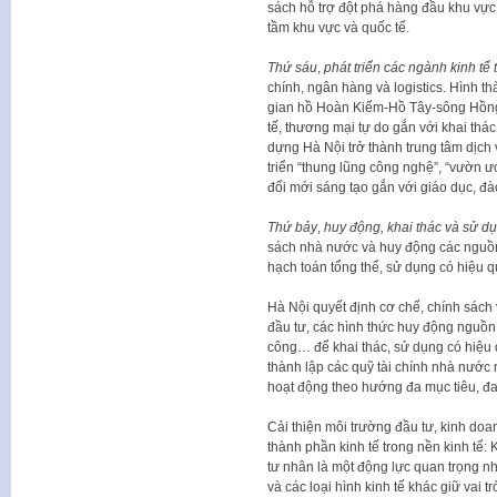
sách hỗ trợ đột phá hàng đầu khu vực,
tầm khu vực và quốc tế.
Thứ sáu
,
phát triển các ngành kinh t
chính, ngân hàng và logistics. Hình t
gian hồ Hoàn Kiếm-Hồ Tây-sông Hồng 
tế, thương mại tự do gắn với khai thá
dựng Hà Nội trở thành trung tâm dịch v
triển “thung lũng công nghệ”, “vườn 
đổi mới sáng tạo gắn với giáo dục, đào
Thứ bảy
,
huy động, khai thác và sử d
sách nhà nước và huy động các nguồn
hạch toán tổng thể, sử dụng có hiệu q
Hà Nội quyết định cơ chế, chính sách v
đầu tư, các hình thức huy động nguồn l
công… để khai thác, sử dụng có hiệu q
thành lập các quỹ tài chính nhà nước 
hoạt động theo hướng đa mục tiêu, đa
Cải thiện môi trường đầu tư, kinh doa
thành phần kinh tế trong nền kinh tế: K
tư nhân là một động lực quan trọng nhấ
và các loại hình kinh tế khác giữ vai 