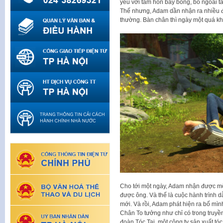
yêu với tâm hồn bay bổng, bỏ ngoài ta
Thế nhưng, Adam dần nhận ra nhiều đi
thường. Bàn chân thì ngày một quá khổ
Cho tới một ngày, Adam nhận được một 
được ông. Và thế là cuộc hành trình d
mới. Và rồi, Adam phát hiện ra bố mìn
Chân To tưởng như chỉ có trong truyền
đoàn Tóc Tai, một công ty sản xuất tó