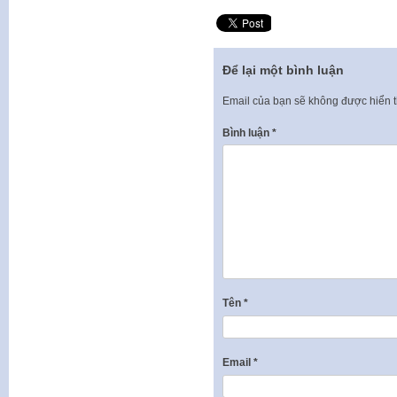
Để lại một bình luận
Email của bạn sẽ không được hiển t
Bình luận
*
Tên
*
Email
*