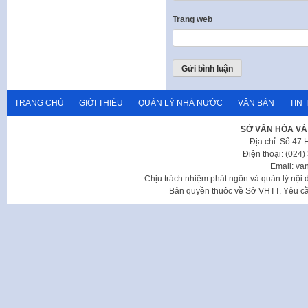
Trang web
TRANG CHỦ
GIỚI THIỆU
QUẢN LÝ NHÀ NƯỚC
VĂN BẢN
TIN 
SỞ VĂN HÓA VÀ
Địa chỉ: Số 47
Điện thoại: (024
Email: va
Chịu trách nhiệm phát ngôn và quản lý nộ
Bản quyền thuộc về Sở VHTT. Yêu cầu 