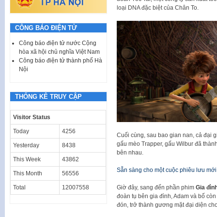
loại DNA đặc biệt của Chân To.
CÔNG BÁO ĐIỆN TỬ
Công báo điện tử nước Cộng
hòa xã hội chủ nghĩa Việt Nam
Công báo điện tử thành phố Hà
Nội
THỐNG KÊ TRUY CẬP
Visitor Status
Today
4256
Cuối cùng, sau bao gian nan, cả đại 
gấu mèo Trapper, gấu Wilbur đã thành
Yesterday
8438
bên nhau.
This Week
43862
Sẵn sàng cho một cuộc phiêu lưu mới
This Month
56556
Total
12007558
Giờ đây, sang đến phần phim
Gia đìn
đoàn tụ bên gia đình, Adam và bố cò
đón, trở thành gương mặt đại diện cho