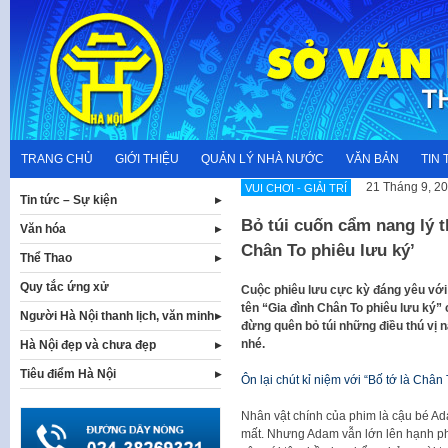
Skip
to
content
TRANG CHỦ
GIỚI THIỆU
QUẢN LÝ NHÀ NƯỚC
VĂN BẢN
TIN 
21 Tháng 9, 2
VUI CHƠI - GIẢI TRÍ
Tin tức – Sự kiện
Bỏ túi cuốn cẩm nang lý t
Văn hóa
Chân To phiêu lưu ký’
Thể Thao
Quy tắc ứng xử
Cuộc phiêu lưu cực kỳ đáng yêu với 
tên “Gia đình Chân To phiêu lưu ký” 
Người Hà Nội thanh lịch, văn minh
đừng quên bỏ túi những điều thú vị n
nhé.
Hà Nội đẹp và chưa đẹp
Tiêu điểm Hà Nội
Ôn lại chút kỉ niệm với “Bố tớ là Chân 
Nhân vật chính của phim là cậu bé Ad
mất. Nhưng Adam vẫn lớn lên hạnh ph