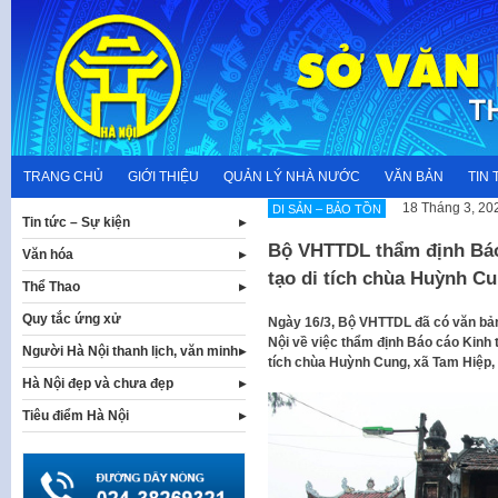
Skip
to
content
TRANG CHỦ
GIỚI THIỆU
QUẢN LÝ NHÀ NƯỚC
VĂN BẢN
TIN 
18 Tháng 3, 20
DI SẢN – BẢO TỒN
Tin tức – Sự kiện
Bộ VHTTDL thẩm định Báo 
Văn hóa
tạo di tích chùa Huỳnh Cu
Thể Thao
Quy tắc ứng xử
Ngày 16/3, Bộ VHTTDL đã có văn b
Nội về việc thẩm định Báo cáo Kinh t
Người Hà Nội thanh lịch, văn minh
tích chùa Huỳnh Cung, xã Tam Hiệp, 
Hà Nội đẹp và chưa đẹp
Tiêu điểm Hà Nội