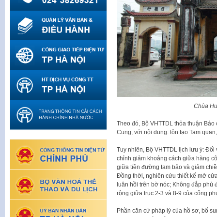
Chùa Huỳ
Theo đó, Bộ VHTTDL thỏa thuận Báo cáo
Cung, với nội dung: tôn tạo Tam quan
Tuy nhiên, Bộ VHTTDL lịch lưu ý: Đối 
chỉnh giảm khoảng cách giữa hàng cộ
giữa tiền đường tam bảo và giảm chiề
Đồng thời, nghiên cứu thiết kế mở cửa 
luân hồi trên bờ nóc; Không đắp phù 
rộng giữa trục 2-3 và 8-9 của cổng p
Phần căn cứ pháp lý của hồ sơ, bổ 