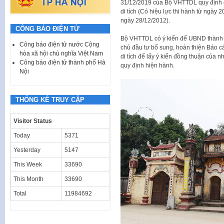
31/12/2019 của Bộ VHTTDL quy định chi
di tích (Có hiệu lực thi hành từ ngày
ngày 28/12/2012).
CÔNG BÁO ĐIỆN TỬ
Bộ VHTTDL có ý kiến để UBND thành 
Công báo điện tử nước Cộng
chủ đầu tư bổ sung, hoàn thiện Báo cáo
hòa xã hội chủ nghĩa Việt Nam
di tích để lấy ý kiến đồng thuận của n
Công báo điện tử thành phố Hà
quy định hiện hành.
Nội
THỐNG KÊ TRUY CẬP
Visitor Status
Today
5371
Yesterday
5147
This Week
33690
This Month
33690
Total
11984692