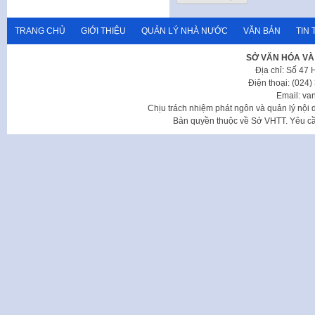
TRANG CHỦ
GIỚI THIỆU
QUẢN LÝ NHÀ NƯỚC
VĂN BẢN
TIN 
SỞ VĂN HÓA VÀ
Địa chỉ: Số 47
Điện thoại: (024
Email: va
Chịu trách nhiệm phát ngôn và quản lý nộ
Bản quyền thuộc về Sở VHTT. Yêu cầu 